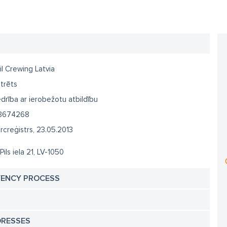
l Crewing Latvia
trēts
drība ar ierobežotu atbildību
3674268
creģistrs, 23.05.2013
Pils iela 21, LV-1050
VENCY PROCESS
DRESSES