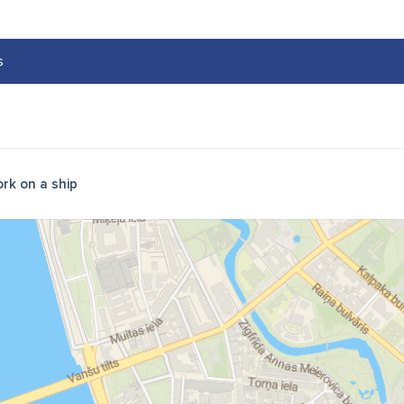
s
rk on a ship