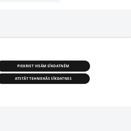
PIEKRIST VISĀM SĪKDATNĒM
ATSTĀT TEHNISKĀS SĪKDATNES
r distribution of 1188 database, its