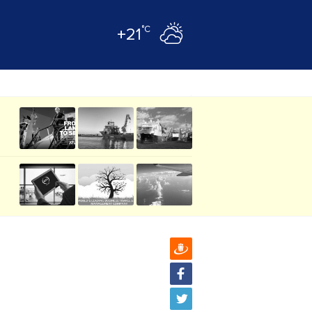
°C
+21