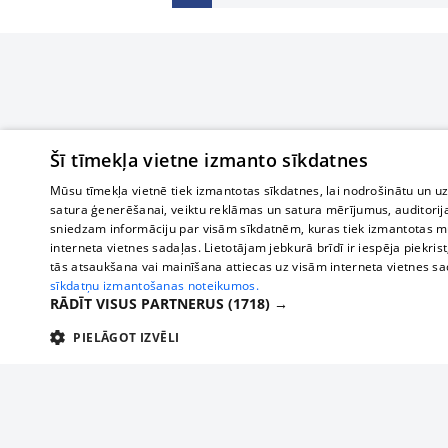
Šī tīmekļa vietne izmanto sīkdatnes
Mūsu tīmekļa vietnē tiek izmantotas sīkdatnes, lai nodrošinātu un u
satura ģenerēšanai, veiktu reklāmas un satura mērījumus, auditorij
sniedzam informāciju par visām sīkdatnēm, kuras tiek izmantotas mū
interneta vietnes sadaļas. Lietotājam jebkurā brīdī ir iespēja piekrist
tās atsaukšana vai mainīšana attiecas uz visām interneta vietnes s
sīkdatņu izmantošanas noteikumos.
RĀDĪT VISUS PARTNERUS
(1718) →
PIELĀGOT IZVĒLI
TEHNISKĀS/OBLIGĀTĀS
STATISTIKAS
M