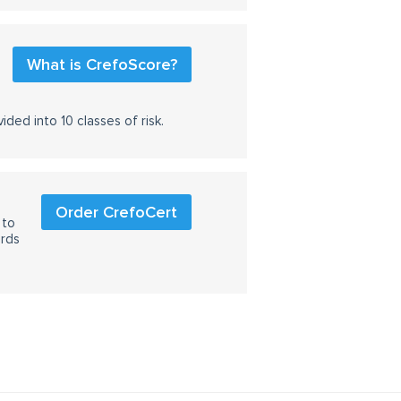
What is CrefoScore?
ided into 10 classes of risk.
Order CrefoCert
 to
ards