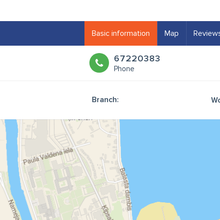
Basic information
Map
Review
67220383
Phone
Branch:
Wo