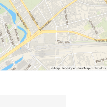
© MapTiler
© OpenStreetMap contributors