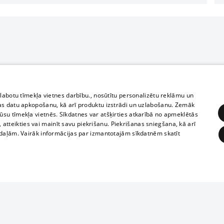
zlabotu tīmekļa vietnes darbību., nosūtītu personalizētu reklāmu un
as datu apkopošanu, kā arī produktu izstrādi un uzlabošanu. Zemāk
su tīmekļa vietnēs. Sīkdatnes var atšķirties atkarībā no apmeklētās
, atteikties vai mainīt savu piekrišanu. Piekrišanas sniegšana, kā arī
adaļām. Vairāk informācijas par izmantotajām sīkdatnēm skatīt
ĒRĶĒŠANA
FUNKCIONĀLĀS
NEKLASIFICĒTĀS
Reproduction, o