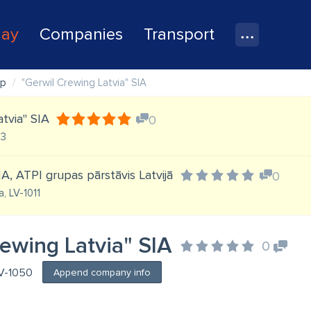
lay
Companies
Transport
ip
"Gerwil Crewing Latvia" SIA
atvia" SIA
0
03
 SIA, ATPI grupas pārstāvis Latvijā
0
a, LV-1011
ewing Latvia" SIA
0
 LV-1050
Append company info