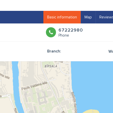
Basic information
Map
Review
67222980
Phone
Branch:
Wo