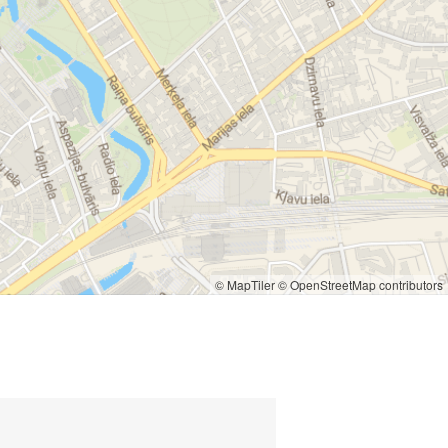
© MapTiler
© OpenStreetMap contributors