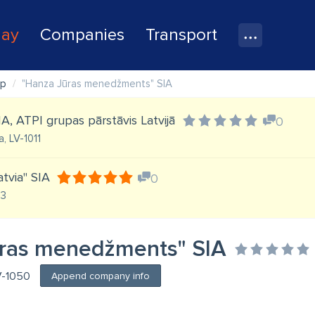
lay
Companies
Transport
ip
"Hanza Jūras menedžments" SIA
 SIA, ATPI grupas pārstāvis Latvijā
0
a, LV-1011
atvia" SIA
0
03
ras menedžments" SIA
LV-1050
Append company info