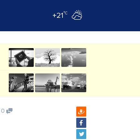
°C
+21
0