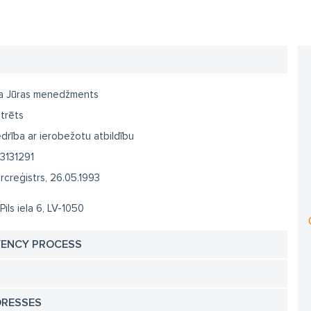
a Jūras menedžments
trēts
drība ar ierobežotu atbildību
3131291
creģistrs, 26.05.1993
 Pils iela 6, LV-1050
VENCY PROCESS
DRESSES