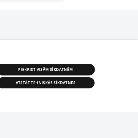
PIEKRIST VISĀM SĪKDATNĒM
ATSTĀT TEHNISKĀS SĪKDATNES
r distribution of 1188 database, its