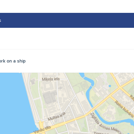
s
rk on a ship