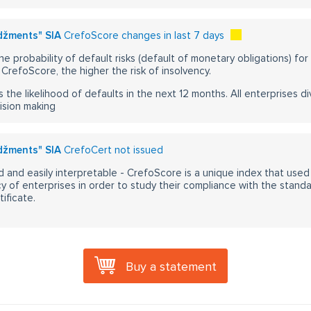
džments" SIA
CrefoScore changes in last 7 days
he probability of default risks (default of monetary obligations) for
CrefoScore, the higher the risk of insolvency.
s the likelihood of defaults in the next 12 months. All enterprises div
ision making
džments" SIA
CrefoCert not issued
 and easily interpretable - CrefoScore is a unique index that used
y of enterprises in order to study their compliance with the stand
ificate.
Buy a statement