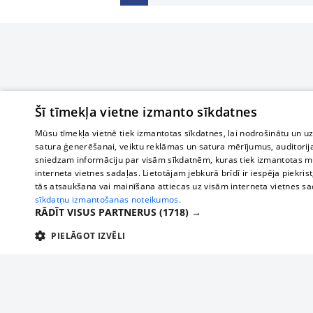
Šī tīmekļa vietne izmanto sīkdatnes
Mūsu tīmekļa vietnē tiek izmantotas sīkdatnes, lai nodrošinātu un u
satura ģenerēšanai, veiktu reklāmas un satura mērījumus, auditorij
sniedzam informāciju par visām sīkdatnēm, kuras tiek izmantotas mū
interneta vietnes sadaļas. Lietotājam jebkurā brīdī ir iespēja piekrist
tās atsaukšana vai mainīšana attiecas uz visām interneta vietnes s
sīkdatņu izmantošanas noteikumos.
RĀDĪT VISUS PARTNERUS
(1718) →
PIELĀGOT IZVĒLI
TEHNISKĀS/OBLIGĀTĀS
STATISTIKAS
M