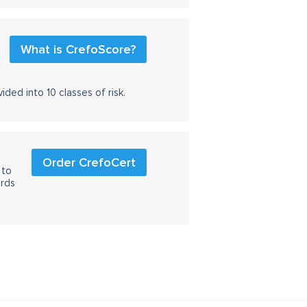
What is CrefoScore?
ided into 10 classes of risk.
Order CrefoCert
 to
ards