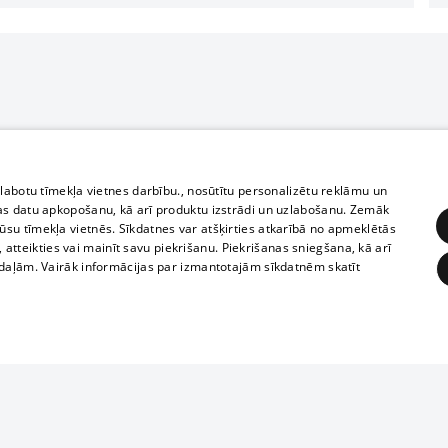
zlabotu tīmekļa vietnes darbību., nosūtītu personalizētu reklāmu un
as datu apkopošanu, kā arī produktu izstrādi un uzlabošanu. Zemāk
su tīmekļa vietnēs. Sīkdatnes var atšķirties atkarībā no apmeklētās
, atteikties vai mainīt savu piekrišanu. Piekrišanas sniegšana, kā arī
adaļām. Vairāk informācijas par izmantotajām sīkdatnēm skatīt
ĒRĶĒŠANA
FUNKCIONĀLĀS
NEKLASIFICĒTĀS
Reproduction, o