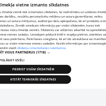
 tīmekļa vietne izmanto sīkdatnes
 tīmekļa vietnē tiek izmantotas sīkdatnes, lai nodrošinātu un uzlabotu tīmek
nes darbību., nosūtītu personalizētu reklāmu un satura ģenerēšanai, veiktu
āmas un satura mērījumus, auditorijas datu apkopošanu, kā arī produktu izst
zlabošanu. Zemāk sniedzam informāciju par visām sīkdatnēm, kuras tiek
ntotas mūsu tīmekļa vietnēs. Sīkdatnes var atšķirties atkarībā no apmeklētā
rneta vietnes sadaļas. Lietotājam jebkurā brīdī ir iespēja piekrist, atteikties va
īt savu piekrišanu. Piekrišanas sniegšana, kā arī tās atsaukšana vai mainīša
ecas uz visām interneta vietnes sadaļām. Vairāk informācijas par izmantotaj
atnēm skatīt
sīkdatņu izmantošanas noteikumos.
ĪT VISUS PARTNERUS
(1718) →
PIELĀGOT IZVĒLI
PIEKRIST VISĀM SĪKDATNĒM
ATSTĀT TEHNISKĀS SĪKDATNES
TEHNISKĀS/OBLIGĀTĀS
STATISTIKAS
MĒRĶĒŠANA
FUNKCIONĀLĀS
NEKLASIFICĒTĀS