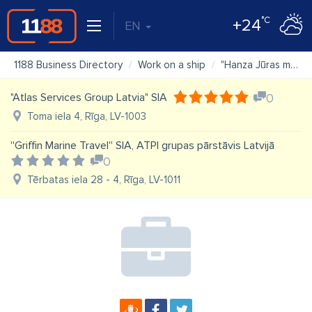
°C
+24
EN
1188 Business Directory
Work on a ship
"Hanza Jūras menedžments" SIA
"Atlas Services Group Latvia" SIA
0
Toma iela 4, Rīga, LV-1003
''Griffin Marine Travel'' SIA, ATPI grupas pārstāvis Latvijā
0
Tērbatas iela 28 - 4, Rīga, LV-1011