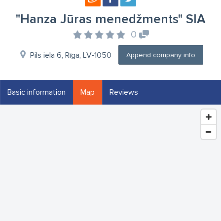
"Hanza Jūras menedžments" SIA
0
Pils iela 6, Rīga, LV-1050
Append company info
Basic information
Map
Reviews