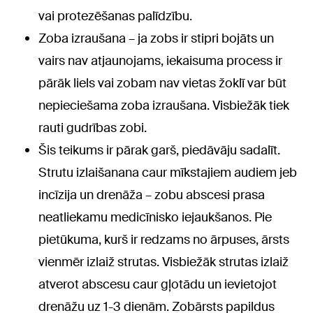
vai protezēšanas palīdzību.
Zoba izraušana – ja zobs ir stipri bojāts un
vairs nav atjaunojams, iekaisuma process ir
pārāk liels vai zobam nav vietas žoklī var būt
nepieciešama zoba izraušana. Visbiežāk tiek
rauti gudrības zobi.
Šis teikums ir pārak garš, piedāvāju sadalīt.
Strutu izlaišanana caur mīkstajiem audiem jeb
incīzija un drenāža – zobu abscesi prasa
neatliekamu medicīnisko iejaukšanos. Pie
pietūkuma, kurš ir redzams no ārpuses, ārsts
vienmēr izlaiž strutas. Visbiežāk strutas izlaiž
atverot abscesu caur gļotādu un ievietojot
drenāžu uz 1-3 dienām. Zobārsts papildus