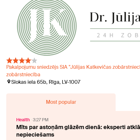
Pakalpojumu sniedzējs SIA "Jūlijas Katkevičas zobārstniecīb
zobārstniecība
Slokas iela 65b, Rīga, LV-1007
Most popular
Health
3:27 PM
Mīts par astoņām glāzēm dienā: eksperti atklā
nepieciešams