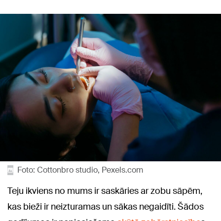
Foto: Cottonbro studio, Pexels.com
Teju ikviens no mums ir saskāries ar zobu sāpēm,
kas bieži ir neizturamas un sākas negaidīti. Šādos