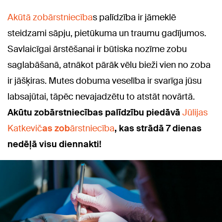
Akūtā zobārstniecība
s palīdzība ir jāmeklē
steidzami sāpju, pietūkuma un traumu gadījumos.
Savlaicīgai ārstēšanai ir būtiska nozīme zobu
saglabāšanā, atnākot pārāk vēlu bieži vien no zoba
ir jāšķiras. Mutes dobuma veselība ir svarīga jūsu
labsajūtai, tāpēc nevajadzētu to atstāt novārtā.
Akūtu zobārstniecī
bas palīdzību piedāvā
Jūlijas
Katkevič
as zob
ārstniecība
, kas strādā
7 dienas
nedēļā visu diennakti!