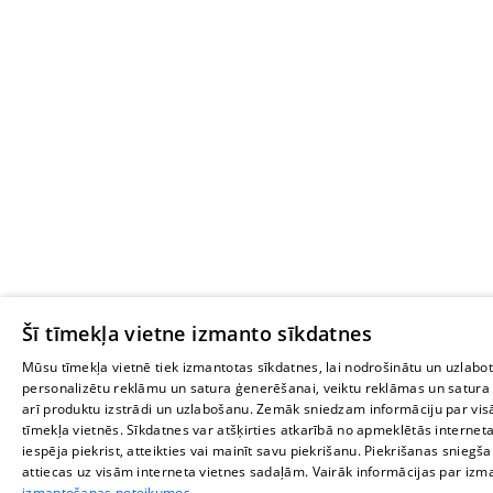
Šī tīmekļa vietne izmanto sīkdatnes
Mūsu tīmekļa vietnē tiek izmantotas sīkdatnes, lai nodrošinātu un uzlabot
personalizētu reklāmu un satura ģenerēšanai, veiktu reklāmas un satura
arī produktu izstrādi un uzlabošanu. Zemāk sniedzam informāciju par vi
tīmekļa vietnēs. Sīkdatnes var atšķirties atkarībā no apmeklētās interneta
iespēja piekrist, atteikties vai mainīt savu piekrišanu. Piekrišanas snieg
attiecas uz visām interneta vietnes sadaļām. Vairāk informācijas par iz
izmantošanas noteikumos.