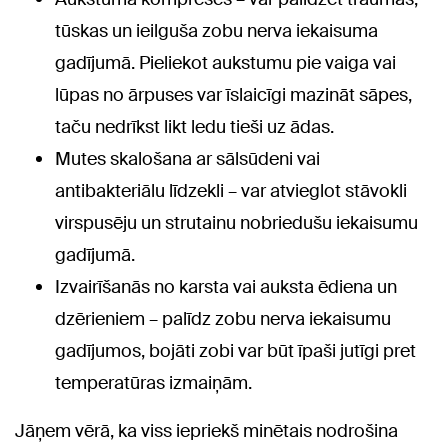
tūskas un ieilguša zobu nerva iekaisuma
gadījumā. Pieliekot aukstumu pie vaiga vai
lūpas no ārpuses var īslaicīgi mazināt sāpes,
taču nedrīkst likt ledu tieši uz ādas.
Mutes skalošana ar sālsūdeni vai
antibakteriālu līdzekli – var atvieglot stāvokli
virspusēju un strutainu nobriedušu iekaisumu
gadījumā.
Izvairīšanās no karsta vai auksta ēdiena un
dzērieniem – palīdz zobu nerva iekaisumu
gadījumos, bojāti zobi var būt īpaši jutīgi pret
temperatūras izmaiņām.
Jāņem vērā, ka viss iepriekš minētais nodrošina