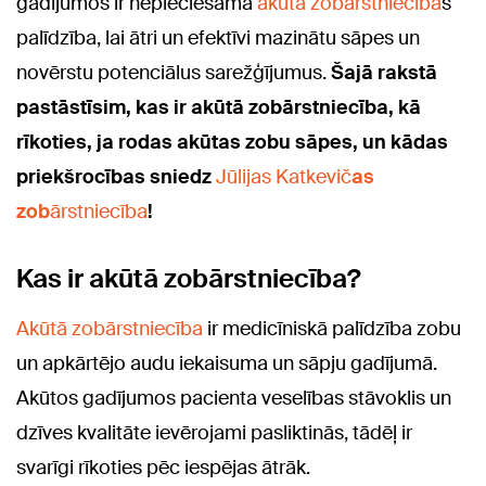
gadījumos ir nepieciešama
akūtā zobārstniecība
s
palīdzība, lai ātri un efektīvi mazinātu sāpes un
novērstu potenciālus sarežģījumus.
Šajā rakstā
pastāstīsim, kas ir akūtā zobārstniecība, kā
rīkoties, ja rodas akūtas zobu sā
pes, un kādas
priekšrocības sniedz
Jūlijas Katkevič
as
zob
ārstniecība
!
Kas ir akūtā zobārstniecība?
Akūtā zobārstniecība
ir medicīniskā palīdzība zobu
un apkārtējo audu iekaisuma un sāpju gadījumā.
Akūtos gadījumos pacienta veselības stāvoklis un
dzīves kvalitāte ievērojami pasliktinās, tādēļ ir
svarīgi rīkoties pēc iespējas ātrāk.