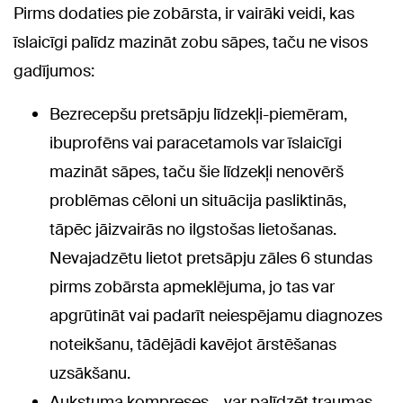
Pirms dodaties pie zobārsta, ir vairāki veidi, kas
īslaicīgi palīdz mazināt zobu sāpes, taču ne visos
gadījumos:
Bezrecepšu pretsāpju līdzekļi-piemēram,
ibuprofēns vai paracetamols var īslaicīgi
mazināt sāpes, taču šie līdzekļi nenovērš
problēmas cēloni un situācija pasliktinās,
tāpēc jāizvairās no ilgstošas lietošanas.
Nevajadzētu lietot pretsāpju zāles 6 stundas
pirms zobārsta apmeklējuma, jo tas var
apgrūtināt vai padarīt neiespējamu diagnozes
noteikšanu, tādējādi kavējot ārstēšanas
uzsākšanu.
Aukstuma kompreses – var palīdzēt traumas,