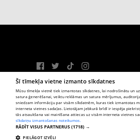
Vortal assistance service: e-mail -
info@1188.lv
Šī tīmekļa vietne izmanto sīkdatnes
Copyright © 2004-2026 SIA HELIO MEDIA.
Mūsu tīmekļa vietnē tiek izmantotas sīkdatnes, lai nodrošinātu un u
satura ģenerēšanai, veiktu reklāmas un satura mērījumus, auditorij
All rights reserved.
sniedzam informāciju par visām sīkdatnēm, kuras tiek izmantotas mū
interneta vietnes sadaļas. Lietotājam jebkurā brīdī ir iespēja piekrist
tās atsaukšana vai mainīšana attiecas uz visām interneta vietnes s
sīkdatņu izmantošanas noteikumos.
RĀDĪT VISUS PARTNERUS
(1718) →
PIELĀGOT IZVĒLI