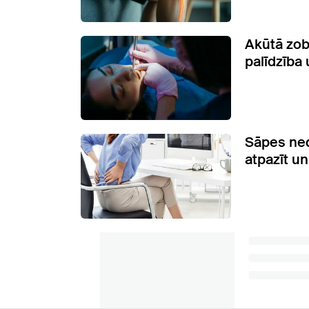
Akūtā zob
palīdzība
Sāpes ned
atpazīt un