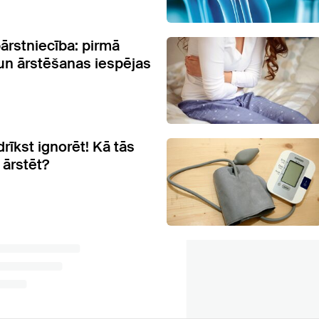
ārstniecība: pirmā
 un ārstēšanas iespējas
rīkst ignorēt! Kā tās
 ārstēt?