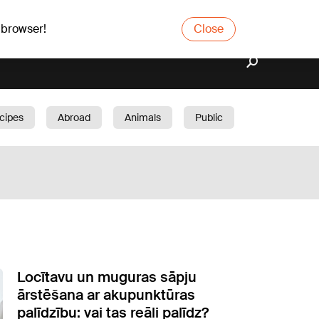
 browser!
Close
cipes
Abroad
Animals
Public
arden
Locītavu un muguras sāpju
ārstēšana ar akupunktūras
palīdzību: vai tas reāli palīdz?