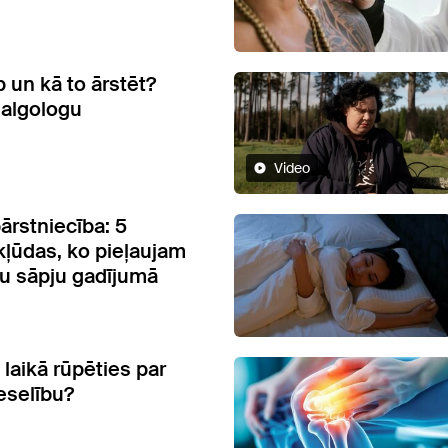
 un kā to ārstēt?
 algologu
Video
ārstniecība: 5
kļūdas, ko pieļaujam
u sāpju gadījumā
laikā rūpēties par
eselību?