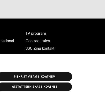
TV program
rnational
Contract rules
360 Ziņu kontakti
Helio Media
PIEKRIST VISĀM SĪKDATNĒM
ATSTĀT TEHNISKĀS SĪKDATNES