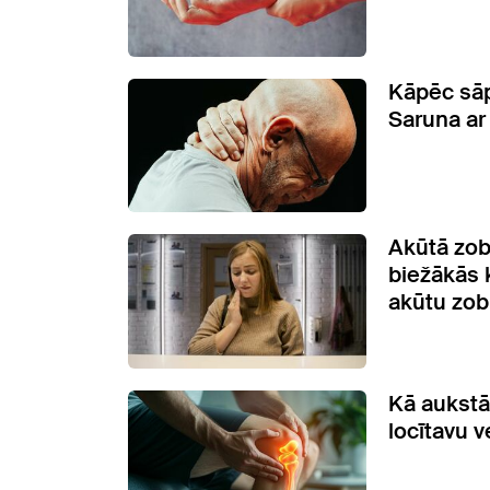
Kāpēc sāp
Saruna ar
Akūtā zob
biežākās 
akūtu zob
Kā aukstā 
locītavu v