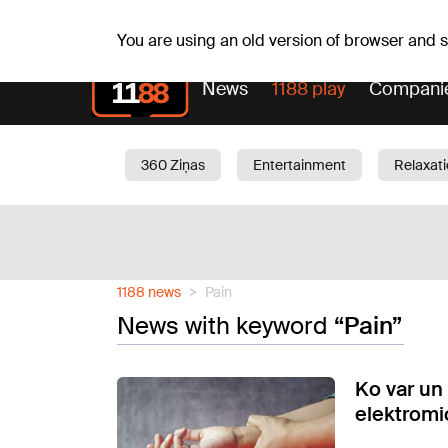
Sa, 08.08.2026.
+21
°C
Mudīte, Vladislava, Vladis
You are using an old version of browser and
News
1188 play
Compani
360 Ziņas
Entertainment
Relaxat
Current
Traffic
Beauty
Chil
1188 news
Pain
News with keyword
“Pain”
Ko var un 
elektromio