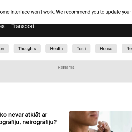
Weather forecast
Horoscopes
lavs
 some interface won't work. We recommend you to update your
es
Transport
ion
Thoughts
Health
Testi
House
Re
dren
Car
1188 play
Sport
Business
G
Reklāma
ko nevar atklāt ar
grāfiju, neirogrāfiju?