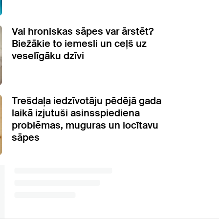
Vai hroniskas sāpes var ārstēt?
Biežākie to iemesli un ceļš uz
veselīgāku dzīvi
Trešdaļa iedzīvotāju pēdējā gada
laikā izjutuši asinsspiediena
problēmas, muguras un locītavu
sāpes