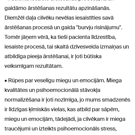
gaidāmo ārstēšanas rezultātu apzināšanās.
Diemžēl daļa cilvēku nevēlas iesaistīties savā
ārstēšanas procesā un gaida "burvju risinājumu".
Tomēr jāņem vērā, ka tieši pacienta līdzestība,
iesaiste procesā, tai skaitā dzīvesveida izmaiņas un
atbildīga pieeja ārstēšanai, ir ļoti būtiska
veiksmīgam rezultātam.
• Rūpes par veselīgu miegu un emocijām. Miega
kvalitātes un psihoemocionālā stāvokļa
normalizēšana ir ļoti nozīmīga, jo mums smadzenēs
ir līdzīgas ķīmiskās vielas, kas atbild par sāpēm,
miegu un emocijām, tādejādi, ja cilvēkam ir miega
traucējumi un izteikts psihoemocionāls stress,