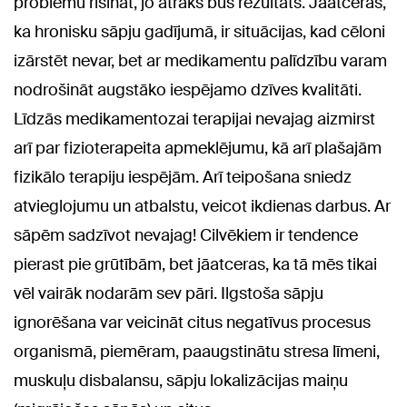
problēmu risināt, jo ātrāks būs rezultāts. Jāatceras,
ka hronisku sāpju gadījumā, ir situācijas, kad cēloni
izārstēt nevar, bet ar medikamentu palīdzību varam
nodrošināt augstāko iespējamo dzīves kvalitāti.
Līdzās medikamentozai terapijai nevajag aizmirst
arī par fizioterapeita apmeklējumu, kā arī plašajām
fizikālo terapiju iespējām. Arī teipošana sniedz
atvieglojumu un atbalstu, veicot ikdienas darbus. Ar
sāpēm sadzīvot nevajag! Cilvēkiem ir tendence
pierast pie grūtībām, bet jāatceras, ka tā mēs tikai
vēl vairāk nodarām sev pāri. Ilgstoša sāpju
ignorēšana var veicināt citus negatīvus procesus
organismā, piemēram, paaugstinātu stresa līmeni,
muskuļu disbalansu, sāpju lokalizācijas maiņu