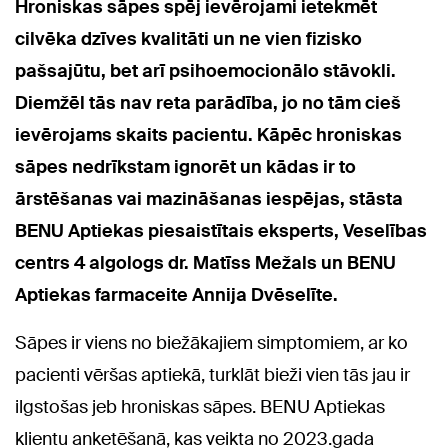
Hroniskas sāpes spēj ievērojami ietekmēt
cilvēka dzīves kvalitāti un ne vien fizisko
pašsajūtu, bet arī psihoemocionālo stāvokli.
Diemžēl tās nav reta parādība, jo no tām cieš
ievērojams skaits pacientu. Kāpēc hroniskas
sāpes nedrīkstam ignorēt un kādas ir to
ārstēšanas vai mazināšanas iespējas, stāsta
BENU Aptiekas piesaistītais eksperts, Veselības
centrs 4 algologs dr. Matīss Mežals un BENU
Aptiekas farmaceite Annija Dvēselīte.
Sāpes ir viens no biežākajiem simptomiem, ar ko
pacienti vēršas aptiekā, turklāt bieži vien tās jau ir
ilgstošas jeb hroniskas sāpes. BENU Aptiekas
klientu anketēšanā, kas veikta no 2023.gada