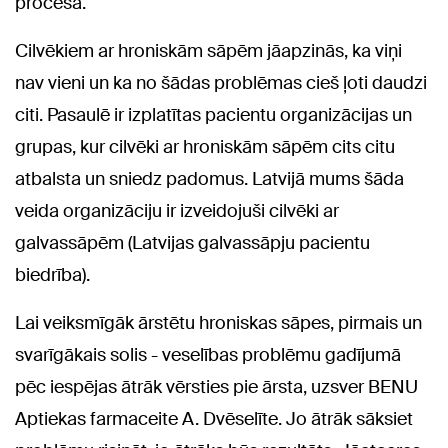
procesā.
Cilvēkiem ar hroniskām sāpēm jāapzinās, ka viņi
nav vieni un ka no šādas problēmas cieš ļoti daudzi
citi. Pasaulē ir izplatītas pacientu organizācijas un
grupas, kur cilvēki ar hroniskām sāpēm cits citu
atbalsta un sniedz padomus. Latvijā mums šāda
veida organizāciju ir izveidojuši cilvēki ar
galvassāpēm (Latvijas galvassāpju pacientu
biedrība).
Lai veiksmīgāk ārstētu hroniskas sāpes, pirmais un
svarīgākais solis - veselības problēmu gadījumā
pēc iespējas ātrāk vērsties pie ārsta, uzsver BENU
Aptiekas farmaceite A. Dvēselīte. Jo ātrāk sāksiet