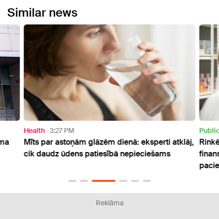
Similar news
Health
3:27 PM
Publi
uma
Mīts par astoņām glāzēm dienā: eksperti atklāj,
Rinkē
cik daudz ūdens patiesībā nepieciešams
finan
paci
Reklāma