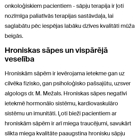
onkoloģiskiem pacientiem - sāpju terapija ir ļoti
nozīmīga paliatīvās terapijas sastāvdaļa, lai
saglabātu pēc iespējas labāku dzīves kvalitāti mūža
beigās.
Hroniskas sāpes un vispārējā
veselība
Hroniskām sāpēm ir ievērojama ietekme gan uz
cilvēka fizisko, gan psiholoģisko pašsajūtu, uzsver
algologs dr. M. Mežals. Hroniskas sāpes negatīvi
ietekmē hormonālo sistēmu, kardiovaskulāro
sistēmu un imunitāti. Ļoti bieži pacientiem ar
hroniskām sāpēm ir arī miega traucējumi, savukārt
slikta miega kvalitāte paaugstina hronisku sāpju