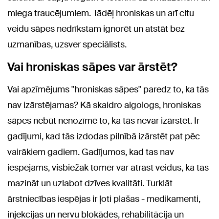
miega traucējumiem. Tādēļ hroniskas un arī citu
veidu sāpes nedrīkstam ignorēt un atstāt bez
uzmanības, uzsver speciālists.
Vai hroniskas sāpes var ārstēt?
Vai apzīmējums "hroniskas sāpes" paredz to, ka tās
nav izārstējamas? Kā skaidro algologs, hroniskas
sāpes nebūt nenozīmē to, ka tās nevar izārstēt. Ir
gadījumi, kad tās izdodas pilnībā izārstēt pat pēc
vairākiem gadiem. Gadījumos, kad tas nav
iespējams, visbiežāk tomēr var atrast veidus, kā tās
mazināt un uzlabot dzīves kvalitāti. Turklāt
ārstniecības iespējas ir ļoti plašas - medikamenti,
injekcijas un nervu blokādes, rehabilitācija un