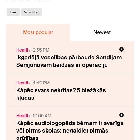
Pain
Veselība
Most popular
Newest
Health
2:55 PM
Ikgadējā veselības pārbaude Sandijam
Semjonovam beidzās ar operāciju
Health
4:40 PM
Kāpēc svars nekrītas? 5 biežākās
kļūdas
Health
10:00 AM
Kāpēc audiologopēds bērnam ir svarīgs
vēl pirms skolas: negaidiet pirmās
grūtības