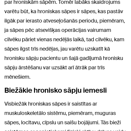
par hroniskām sāpēm. Tomēr labāks skaidrojums
varētu būt, ka hroniskas sāpes ir sāpes, kas pastāv
ilgāk par ierasto atveseļošanās periodu, piemēram,
ja sāpes pēc atsevišķas operācijas vairumam
cilvēku pāriet vienas nedēļās laikā, tad cilvēku, kam
sāpes ilgst trīs nedēļas, jau varētu uzskatīt kā
hronisku sāpju pacientu un šajā gadījumā hronisku
sāpju ārstēšanu var uzsākt arī ātrāk par trīs
mēnešiem.
Biežākie hronisko sāpju iemesli
Visbiežāk hroniskas sāpes ir saistītas ar
muskuloskeletālo sistēmu, piemēram, muguras
sāpes, locītavu, cīpslu un saišu bojājumi. Tās bieži