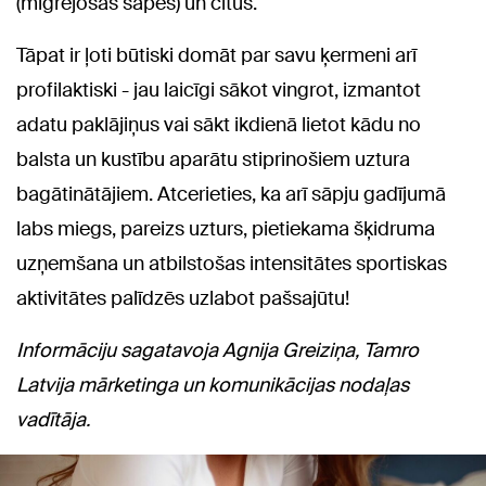
(migrējošas sāpēs) un citus.
Tāpat ir ļoti būtiski domāt par savu ķermeni arī
profilaktiski - jau laicīgi sākot vingrot, izmantot
adatu paklājiņus vai sākt ikdienā lietot kādu no
balsta un kustību aparātu stiprinošiem uztura
bagātinātājiem. Atcerieties, ka arī sāpju gadījumā
labs miegs, pareizs uzturs, pietiekama šķidruma
uzņemšana un atbilstošas intensitātes sportiskas
aktivitātes palīdzēs uzlabot pašsajūtu!
Informāciju sagatavoja Agnija Greiziņa, Tamro
Latvija mārketinga un komunikācijas nodaļas
vadītāja.