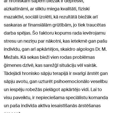
ar hroniskām sāpēm biežāk ir depresīvi,
aizkaitināmi, ar sliktu miega kvalitāti, fiziski
mazaktīvi, sociāli izolēti, kā rezultātā biežāk arī
saskaras ar finansiālām grūtībām, jo tiek traucētas
darba spējas. Šo faktoru kopums rada ievērojamu
stresu un neziņu par nākotni, kas ietekmē gan pašu
indivīdu, gan arī apkārtējos, skaidro algologs Dr. M.
Mežals. Kā sekas bieži vien rodas problēmas
ģimenes dzīvē, kas sarežģī situāciju vēl vairāk.
Tādejādi hronisko sāpju terapijā ir svarīgi ārstēt gan
sāpju avotu, gan uzturēt psihoemocionālo veselību
un iespēju robežās pielāgot apkārtējo vidi. Lai to
visu paveiktu, ir nepieciešama speciālistu komanda
un paša indivīda aktīva iesaistīšanās ārstēšanas