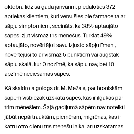
oktobra līdz šā gada janvārim, piedaloties 372
aptiekas klientiem, kuri vērsušies pie farmaceita ar
sāpju simptomiem, secināts, ka 38% aptaujāto
sāpes izjūt vismaz trīs mēnešus. Turklāt 49%
aptaujāto, novērtējot savu izjusto sāpju līmeni,
novērtējuši to ar vismaz 5 punktiem vai augstāk
sāpju skalā, kur 0 nozīmē, ka sāpju nav, bet 10
apzīmē neciešamas sāpes.
Kā skaidro algologs dr. M. Mežals, par hroniskām
sāpēm visbiežāk uzskata sāpes, kas ir ilgākas par
trim mēnešiem. Šajā gadījumā sāpēm nav noteikti
jābūt nepārtrauktām, piemēram, migrēnas, kas ir
katru otro dienu trīs mēnešu laikā, arī uzskatāmas