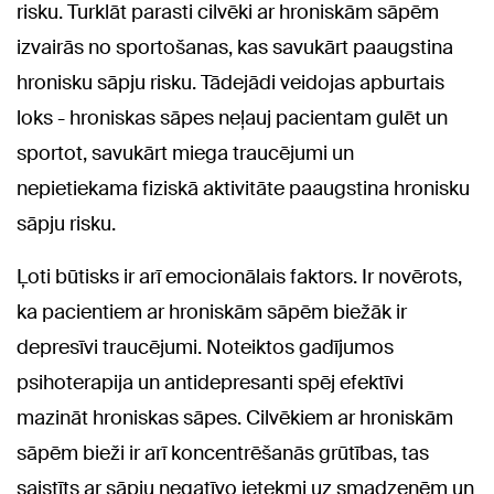
risku. Turklāt parasti cilvēki ar hroniskām sāpēm
izvairās no sportošanas, kas savukārt paaugstina
hronisku sāpju risku. Tādejādi veidojas apburtais
loks - hroniskas sāpes neļauj pacientam gulēt un
sportot, savukārt miega traucējumi un
nepietiekama fiziskā aktivitāte paaugstina hronisku
sāpju risku.
Ļoti būtisks ir arī emocionālais faktors. Ir novērots,
ka pacientiem ar hroniskām sāpēm biežāk ir
depresīvi traucējumi. Noteiktos gadījumos
psihoterapija un antidepresanti spēj efektīvi
mazināt hroniskas sāpes. Cilvēkiem ar hroniskām
sāpēm bieži ir arī koncentrēšanās grūtības, tas
saistīts ar sāpju negatīvo ietekmi uz smadzenēm un