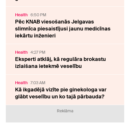
Health
6:50 PM
Pēc KNAB viesošanās Jelgavas
slimnīca piesaistījusi jaunu medicīnas
iekārtu inženieri
Health
4:27 PM
Eksperti atklāj, kā regulāra brokastu
izlaišana ietekmē veselību
Health
7:03 AM
Kā ikgadējā vizīte pie ginekologa var
glābt veselību un ko tajā pārbauda?
Reklāma