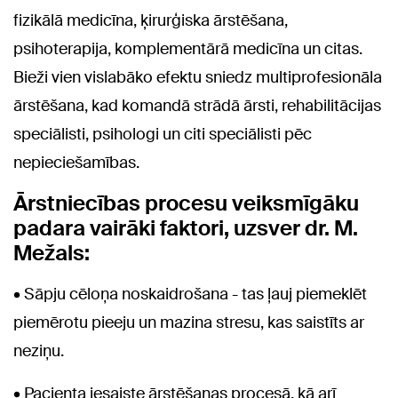
fizikālā medicīna, ķirurģiska ārstēšana,
psihoterapija, komplementārā medicīna un citas.
Bieži vien vislabāko efektu sniedz multiprofesionāla
ārstēšana, kad komandā strādā ārsti, rehabilitācijas
speciālisti, psihologi un citi speciālisti pēc
nepieciešamības.
Ārstniecības procesu veiksmīgāku
padara vairāki faktori, uzsver dr. M.
Mežals:
• Sāpju cēloņa noskaidrošana - tas ļauj piemeklēt
piemērotu pieeju un mazina stresu, kas saistīts ar
neziņu.
• Pacienta iesaiste ārstēšanas procesā, kā arī