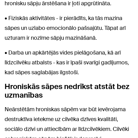
hronisku sāpju ārstēšana ir ļoti apgrūtināta.
• Fiziskās aktivitātes - ir pierādīts, ka tās mazina
sāpes un uzlabo emocionālo pašsajūtu. Tāpat arī
uzturam ir nozīme sāpju mazināšanā.
• Darba un apkārtējās vides pielāgošana, kā arī
līdzcilvēku atbalsts - kas ir īpaši svarīgi gadījumos,
kad sāpes saglabājas ilgstoši.
Hroniskās sāpes nedrīkst atstāt bez
uzmanības
Neārstētām hroniskas sāpēm var būt ievērojama
destruktīva ietekme uz cilvēka dzīves kvalitāti,
sociālo dzīvi un attiecībām ar līdzcilvēkiem. Cilvēki