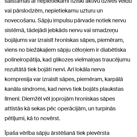
saistāmas ar nepietiekami fiziski aktīvu dzīves veidu
vai pārslodzēm, nepietiekamu uzturu un
novecošanu. Sāpju impulsu pārvade notiek nervu
sistēmā, tādejādi jebkāds nervu vai smadzeņu
bojājums var izraisīt hroniskas sāpes, piemēram,
viens no biežākajiem sāpju cēloņiem ir diabētiska
polineiropātija, kad glikozes vielmaiņas traucējumu
rezultātā tiek bojāti nervi. Arī lokāla nerva
kompresija var izraisīt sāpes, piemēram, karpālā
kanāla sindroms, kad nervs tiek bojāts plaukstas
līmenī. Diemžēl vēl joprojām hroniskas sāpes
attīstās kā sekas pēc operācijām, un turpinās
pētījumi, kā to novērst.
Īpaša vērība sāpju ārstēšanā tiek pievērsta