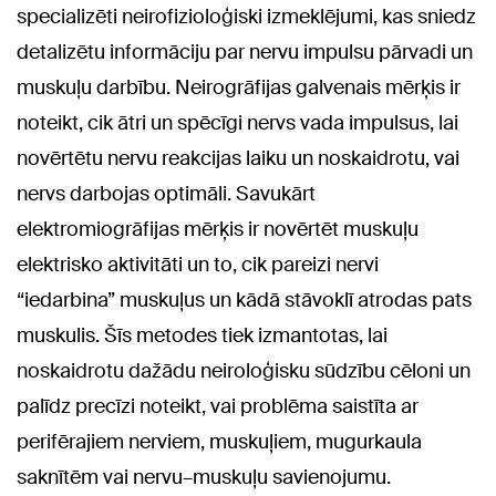
specializēti neirofizioloģiski izmeklējumi, kas sniedz
detalizētu informāciju par nervu impulsu pārvadi un
muskuļu darbību. Neirogrāfijas galvenais mērķis ir
noteikt, cik ātri un spēcīgi nervs vada impulsus, lai
novērtētu nervu reakcijas laiku un noskaidrotu, vai
nervs darbojas optimāli. Savukārt
elektromiogrāfijas mērķis ir novērtēt muskuļu
elektrisko aktivitāti un to, cik pareizi nervi
“iedarbina” muskuļus un kādā stāvoklī atrodas pats
muskulis. Šīs metodes tiek izmantotas, lai
noskaidrotu dažādu neiroloģisku sūdzību cēloni un
palīdz precīzi noteikt, vai problēma saistīta ar
perifērajiem nerviem, muskuļiem, mugurkaula
saknītēm vai nervu–muskuļu savienojumu.