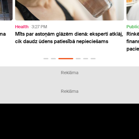
Health
3:27 PM
Publi
uma
Mīts par astoņām glāzēm dienā: eksperti atklāj,
Rinkē
cik daudz ūdens patiesībā nepieciešams
finan
paci
Reklāma
Reklāma