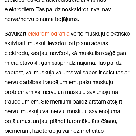
elektrodiem. Tas palīdz noskaidrot ir vai nav
nerva/nervu pinuma bojājums.
Savukārt
elektromiogrāfija
vērtē muskuļu elektrisko
aktivitāti, muskulī ievadot ļoti plānu adatas
elektrodu, kas ļauj novērot, kā muskulis reaģē gan
miera stāvoklī, gan sasprindzinājumā. Tas palīdz
saprast, vai muskuļa vājums vai sāpes ir saistītas ar
nervu darbības traucējumiem, pašu muskuļu
problēmām vai nervu un muskuļu savienojuma
traucējumiem. Šie mērījumi palīdz ārstam atšķirt
nervu, muskuļu vai nervu–muskuļu savienojuma
bojājumus, un ļauj plānot turpmāku ārstēšanu,
piemēram, fizioterapiju vai nozīmēt citas