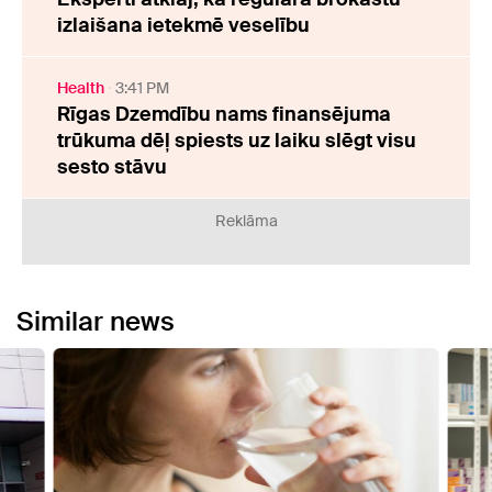
izlaišana ietekmē veselību
Health
3:41 PM
Rīgas Dzemdību nams finansējuma
trūkuma dēļ spiests uz laiku slēgt visu
sesto stāvu
Reklāma
Similar news