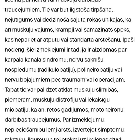
traucējumiem. Tie var būt ilgstoša tirpšana,
nejutīgums vai dedzinoša sajūta rokās un kājās, kā
arī muskuļu vājums, krampji vai samazināts spēks,
kas nepāriet ar atpūtu vai standarta ārstēšanu. Īpaši
noderīgi šie izmeklējumi ir tad, ja ir aizdomas par
karpālā kanāla sindromu, nervu saknīšu
nospiedumu (radikulopātiju), polineiropātiju vai
nervu bojājumiem pēc traumām vai operācijām.
Tāpat tie var palīdzēt atklāt muskuļu slimības,
piemēram, muskuļu distrofiju vai iekaisīgu
miopātiju, kā arī, retos gadījumos, motoneironu
darbības traucējumus. Par izmeklējumu
nepieciešamību lemj ārsts, izvērtējot simptomu
raksturu, ilgumu un to ietekmi uz ikdienas dzīvi.