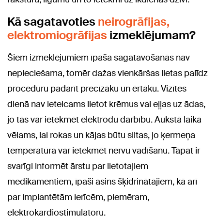
Kā sagatavoties
neirogrāfijas,
elektromiogrāfijas
izmeklējumam?
Šiem izmeklējumiem īpaša sagatavošanās nav
nepieciešama, tomēr dažas vienkāršas lietas palīdz
procedūru padarīt precīzāku un ērtāku. Vizītes
dienā nav ieteicams lietot krēmus vai eļļas uz ādas,
jo tās var ietekmēt elektrodu darbību. Aukstā laikā
vēlams, lai rokas un kājas būtu siltas, jo ķermeņa
temperatūra var ietekmēt nervu vadīšanu. Tāpat ir
svarīgi informēt ārstu par lietotajiem
medikamentiem, īpaši asins šķidrinātājiem, kā arī
par implantētām ierīcēm, piemēram,
elektrokardiostimulatoru.