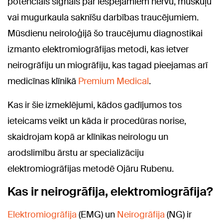
potenciāls signāls par iespējamiem nervu, muskuļu
vai mugurkaula saknīšu darbības traucējumiem.
Mūsdienu neiroloģijā šo traucējumu diagnostikai
izmanto elektromiogrāfijas metodi, kas ietver
neirogrāfiju un miogrāfiju, kas tagad pieejamas arī
medicīnas klīnikā
Premium Medical
.
Kas ir šie izmeklējumi, kādos gadījumos tos
ieteicams veikt un kāda ir procedūras norise,
skaidrojam kopā ar klīnikas neirologu un
arodslimību ārstu ar specializāciju
elektromiogrāfijas metodē Ojāru Rubenu.
Kas ir neirogrāfija, elektromiogrāfija?
Elektromiogrāfija
(EMG) un
Neirogrāfija
(NG) ir