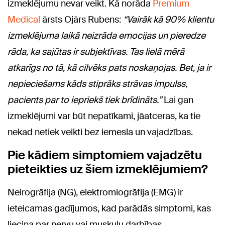
izmeklējumu nevar veikt. Kā norāda
Premium
Medical
ārsts Ojārs Rubens:
“Vairāk kā 90% klientu
izmeklējuma laikā neizrāda emocijas un pieredze
rāda, ka sajūtas ir subjektīvas. Tas lielā mērā
atkarīgs no tā, kā cilvēks pats noskaņojas. Bet, ja ir
nepieciešams kāds stiprāks strāvas impulss,
pacients par to iepriekš tiek brīdināts.”
Lai gan
izmeklējumi var būt nepatīkami, jāatceras, ka tie
nekad netiek veikti bez iemesla un vajadzības.
Pie kādiem simptomiem vajadzētu
pieteikties uz šiem izmeklējumiem?
Neirogrāfija (NG), elektromiogrāfija (EMG) ir
ieteicamas gadījumos, kad parādās simptomi, kas
liecina par nervu vai muskuļu darbības