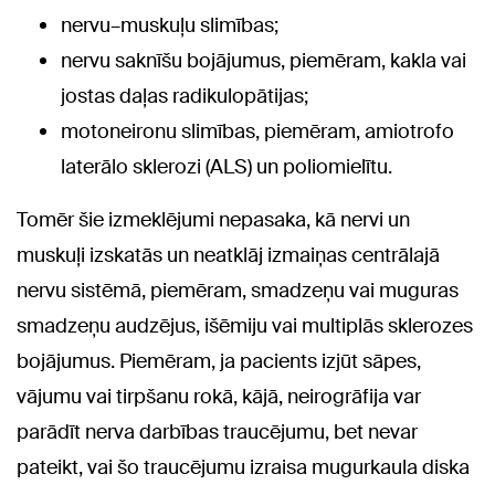
nervu–muskuļu slimības;
nervu saknīšu bojājumus, piemēram, kakla vai
jostas daļas radikulopātijas;
motoneironu slimības, piemēram, amiotrofo
laterālo sklerozi (ALS) un poliomielītu.
Tomēr šie izmeklējumi nepasaka, kā nervi un
muskuļi izskatās un neatklāj izmaiņas centrālajā
nervu sistēmā, piemēram, smadzeņu vai muguras
smadzeņu audzējus, išēmiju vai multiplās sklerozes
bojājumus. Piemēram, ja pacients izjūt sāpes,
vājumu vai tirpšanu rokā, kājā, neirogrāfija var
parādīt nerva darbības traucējumu, bet nevar
pateikt, vai šo traucējumu izraisa mugurkaula diska