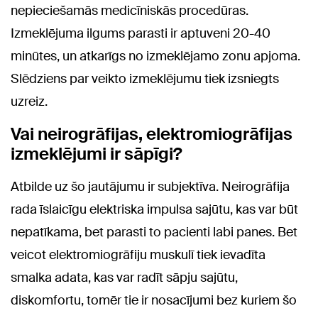
nepieciešamās medicīniskās procedūras.
Izmeklējuma ilgums parasti ir aptuveni 20-40
minūtes, un atkarīgs no izmeklējamo zonu apjoma.
Slēdziens par veikto izmeklējumu tiek izsniegts
uzreiz.
Vai neirogrāfijas, elektromiogrāfijas
izmeklējumi ir sāpīgi?
Atbilde uz šo jautājumu ir subjektīva. Neirogrāfija
rada īslaicīgu elektriska impulsa sajūtu, kas var būt
nepatīkama, bet parasti to pacienti labi panes. Bet
veicot elektromiogrāfiju muskulī tiek ievadīta
smalka adata, kas var radīt sāpju sajūtu,
diskomfortu, tomēr tie ir nosacījumi bez kuriem šo