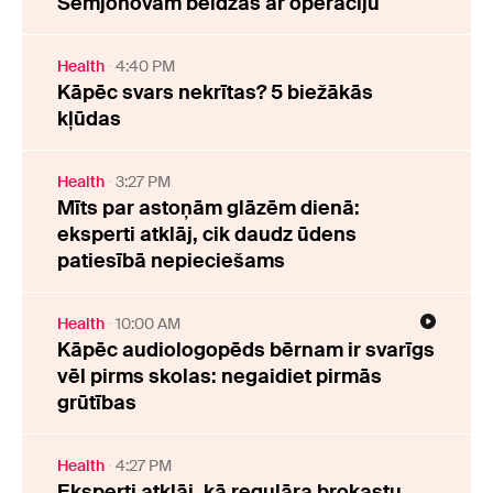
Semjonovam beidzās ar operāciju
Health
4:40 PM
Kāpēc svars nekrītas? 5 biežākās
kļūdas
Health
3:27 PM
Mīts par astoņām glāzēm dienā:
eksperti atklāj, cik daudz ūdens
patiesībā nepieciešams
Health
10:00 AM
Kāpēc audiologopēds bērnam ir svarīgs
vēl pirms skolas: negaidiet pirmās
grūtības
Health
4:27 PM
Eksperti atklāj, kā regulāra brokastu