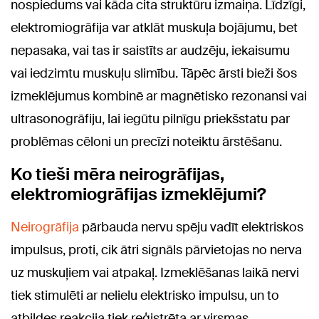
nospiedums vai kāda cita struktūru izmaiņa. Līdzīgi,
elektromiogrāfija var atklāt muskuļa bojājumu, bet
nepasaka, vai tas ir saistīts ar audzēju, iekaisumu
vai iedzimtu muskuļu slimību. Tāpēc ārsti bieži šos
izmeklējumus kombinē ar magnētisko rezonansi vai
ultrasonogrāfiju, lai iegūtu pilnīgu priekšstatu par
problēmas cēloni un precīzi noteiktu ārstēšanu.
Ko tieši mēra neirogrāfijas,
elektromiogrāfijas izmeklējumi?
Neirogrāfija
pārbauda nervu spēju vadīt elektriskos
impulsus, proti, cik ātri signāls pārvietojas no nerva
uz muskuļiem vai atpakaļ. Izmeklēšanas laikā nervi
tiek stimulēti ar nelielu elektrisko impulsu, un to
atbildes reakcija tiek reģistrēta ar virsmas