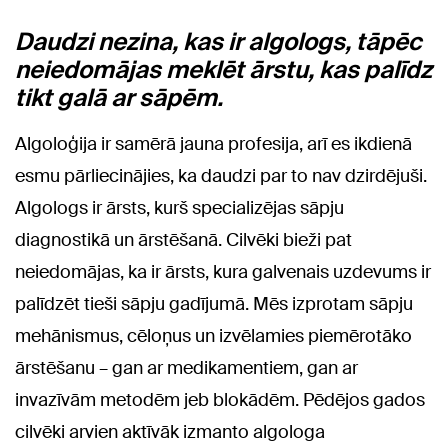
Daudzi nezina, kas ir algologs, tāpēc
neiedomājas meklēt ārstu, kas palīdz
tikt galā ar sāpēm.
Algoloģija ir samērā jauna profesija, arī es ikdienā
esmu pārliecinājies, ka daudzi par to nav dzirdējuši.
Algologs ir ārsts, kurš specializējas sāpju
diagnostikā un ārstēšanā. Cilvēki bieži pat
neiedomājas, ka ir ārsts, kura galvenais uzdevums ir
palīdzēt tieši sāpju gadījumā. Mēs izprotam sāpju
mehānismus, cēloņus un izvēlamies piemērotāko
ārstēšanu – gan ar medikamentiem, gan ar
invazīvām metodēm jeb blokādēm. Pēdējos gados
cilvēki arvien aktīvāk izmanto algologa