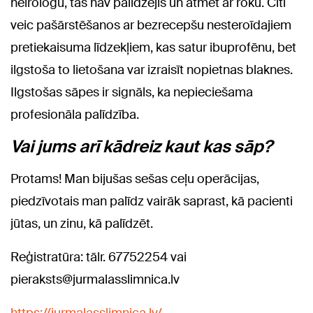
neirologu, tas nav palīdzējis un atmet ar roku. Citi
veic pašārstēšanos ar bezrecepšu nesteroīdajiem
pretiekaisuma līdzekļiem, kas satur ibuprofēnu, bet
ilgstoša to lietošana var izraisīt nopietnas blaknes.
Ilgstošas sāpes ir signāls, ka nepieciešama
profesionāla palīdzība.
Vai jums arī kādreiz kaut kas sāp?
Protams! Man bijušas sešas ceļu operācijas,
piedzīvotais man palīdz vairāk saprast, kā pacienti
jūtas, un zinu, kā palīdzēt.
Reģistratūra: tālr. 67752254 vai
pieraksts@jurmalasslimnica.lv