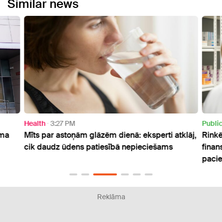
Similar news
Health
3:27 PM
Publi
uma
Mīts par astoņām glāzēm dienā: eksperti atklāj,
Rinkē
cik daudz ūdens patiesībā nepieciešams
finan
paci
Reklāma