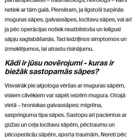
pamatspeciālisti – traumatologs, neirologs – vairs
netiek ar tām galā. Piemēram, ja ilgstoši turpinās
muguras sāpes, galvassāpes, locītavu sāpes, vai arī
ja pēc operācijas notiek neatbilstoša un ieilgusi
sāpju saglabāšanās. Tad iedziļinos simptomos un
izmeklējumos, lai atrastu risinājumu.
Kādi ir jūsu novērojumi - kuras ir
biežāk sastopamās sāpes?
Visvairāk pie algologa vēršas ar muguras sāpēm,
visiem cilvēkiem var sāpēt reizēm mugura. Otrajā
vietā – hroniskas galvassāpes: migrēna,
saspringuma tipa sāpes. Sastopu arī pacientus ar
gūžas un ceļa locītavu sāpēm, pēctraumu un
pēcoperāciju sāpēm, sporta traumām. Nereti pēc