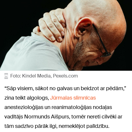
Foto: Kindel Media, Pexels.com
“Sāp visiem, sākot no galvas un beidzot ar pēdām,”
zina teikt algologs,
Jūrmalas slimnīcas
anestezioloģijas un reanimatoloģijas nodaļas
vadītājs Normunds Aišpurs, tomēr nereti cilvēki ar
tām sadzīvo pārāk ilgi, nemeklējot palīdzību.