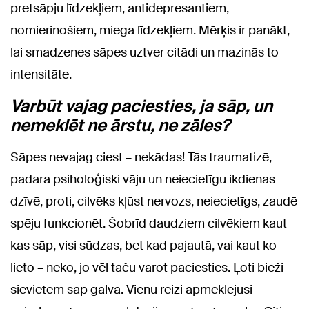
pretsāpju līdzekļiem, antidepresantiem,
nomierinošiem, miega līdzekļiem. Mērķis ir panākt,
lai smadzenes sāpes uztver citādi un mazinās to
intensitāte.
Varbūt vajag paciesties, ja sāp, un
nemeklēt ne ārstu, ne zāles?
Sāpes nevajag ciest – nekādas! Tās traumatizē,
padara psiholoģiski vāju un neiecietīgu ikdienas
dzīvē, proti, cilvēks kļūst nervozs, neiecietīgs, zaudē
spēju funkcionēt. Šobrīd daudziem cilvēkiem kaut
kas sāp, visi sūdzas, bet kad pajautā, vai kaut ko
lieto – neko, jo vēl taču varot paciesties. Ļoti bieži
sievietēm sāp galva. Vienu reizi apmeklējusi