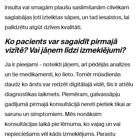
insulta vai smagām plaušu saslimšanām cilvēkam
saglabājas ļoti izteiktas sāpes, un tad iesaistos, lai
palīdzētu atgūt dzīves kvalitāti.
Ko pacients var sagaidīt pirmajā
vizītē? Vai jāņem līdzi izmeklējumi?
Ja ir pieejami – noteikti jāņem, arī pēdējās analīzes
un tie medikamenti, ko lieto. Tomēr mūsdienās
daudz ko ārsts var redzēt digitālajā vidē, šis ir attēlu
diagnostikas laikmets. Piemēram, galvassāpju
gadījumā pirmajā konsultācijā nereti pietiek tikai ar
sarunu un simptomiem. Mēs nonāksim
konsultācijas laikā pie lēmuma, ko vajag un vai
nepieciešams vēl kāds izmeklējums. Parastu