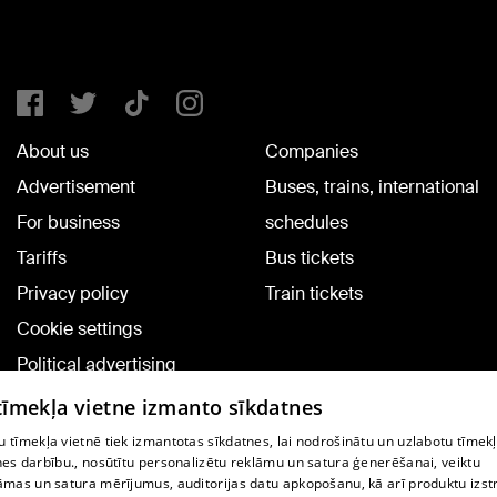
About us
Companies
Advertisement
Buses, trains, international
For business
schedules
Tariffs
Bus tickets
Privacy policy
Train tickets
Cookie settings
Political advertising
Cookie policy
 tīmekļa vietne izmanto sīkdatnes
Commenting terms
 tīmekļa vietnē tiek izmantotas sīkdatnes, lai nodrošinātu un uzlabotu tīmek
nes darbību., nosūtītu personalizētu reklāmu un satura ģenerēšanai, veiktu
āmas un satura mērījumus, auditorijas datu apkopošanu, kā arī produktu izst
TV program