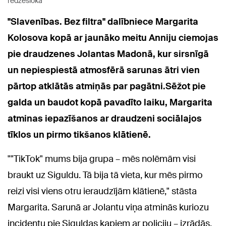
redzeslokā
"Slavenības. Bez filtra" dalībniece Margarita
Kolosova kopā ar jaunāko meitu Anniju ciemojas
pie draudzenes Jolantas Madonā, kur sirsnīgā
un nepiespiestā atmosfērā sarunas ātri vien
pārtop atklātās atmiņās par pagātni.Sēžot pie
galda un baudot kopā pavadīto laiku, Margarita
atminas iepazīšanos ar draudzeni sociālajos
tīklos un pirmo tikšanos klātienē.
""TikTok" mums bija grupa – mēs nolēmām visi
braukt uz Siguldu. Tā bija tā vieta, kur mēs pirmo
reizi visi viens otru ieraudzījām klātienē," stāsta
Margarita. Sarunā ar Jolantu viņa atminās kuriozu
incidentu pie Siguldas kapiem ar policiju – izrādās,