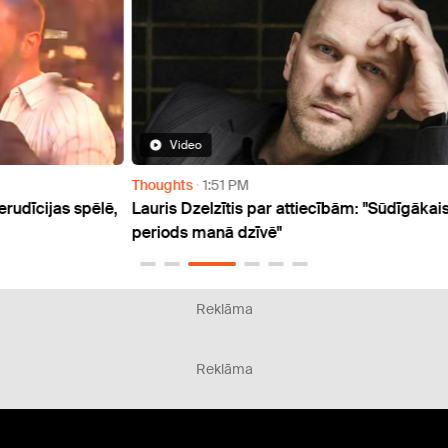
Video
Thoughts
1:51 PM
Enter
pēlē,
Lauris Dzelzītis par attiecībām: "Sūdīgākais
Arian
periods manā dzīvē"
gadie
Reklāma
Reklāma