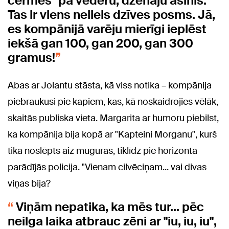
cērmes" pa vēderu, dzenāju asinis.
Tas ir viens neliels dzīves posms. Jā,
es kompānijā varēju mierīgi ieplēst
iekšā gan 100, gan 200, gan 300
gramus!
Abas ar Jolantu stāsta, kā viss notika – kompānija
piebraukusi pie kapiem, kas, kā noskaidrojies vēlāk,
skaitās publiska vieta. Margarita ar humoru piebilst,
ka kompānija bija kopā ar "Kapteini Morganu", kurš
tika noslēpts aiz muguras, tiklīdz pie horizonta
parādījās policija. "Vienam cilvēciņam... vai divas
viņas bija?
Viņām nepatika, ka mēs tur... pēc
neilga laika atbrauc zēni ar "iu, iu, iu",