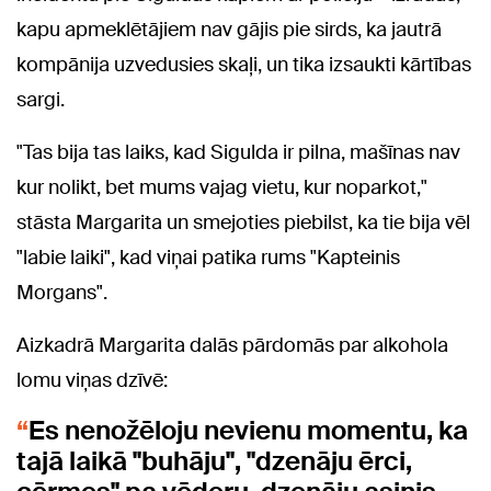
kapu apmeklētājiem nav gājis pie sirds, ka jautrā
kompānija uzvedusies skaļi, un tika izsaukti kārtības
sargi.
"Tas bija tas laiks, kad Sigulda ir pilna, mašīnas nav
kur nolikt, bet mums vajag vietu, kur noparkot,"
stāsta Margarita un smejoties piebilst, ka tie bija vēl
"labie laiki", kad viņai patika rums "Kapteinis
Morgans".
Aizkadrā Margarita dalās pārdomās par alkohola
lomu viņas dzīvē:
Es nenožēloju nevienu momentu, ka
tajā laikā "buhāju", "dzenāju ērci,