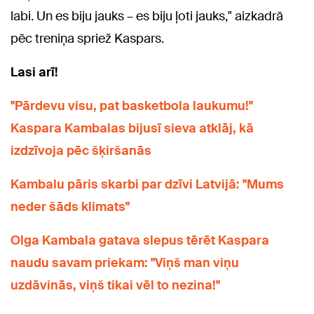
labi. Un es biju jauks – es biju ļoti jauks," aizkadrā
pēc treniņa spriež Kaspars.
Lasi arī!
"Pārdevu visu, pat basketbola laukumu!"
Kaspara Kambalas bijusī sieva atklāj, kā
izdzīvoja pēc šķiršanās
Kambalu pāris skarbi par dzīvi Latvijā: "Mums
neder šāds klimats"
Olga Kambala gatava slepus tērēt Kaspara
naudu savam priekam: "Viņš man viņu
uzdāvinās, viņš tikai vēl to nezina!"