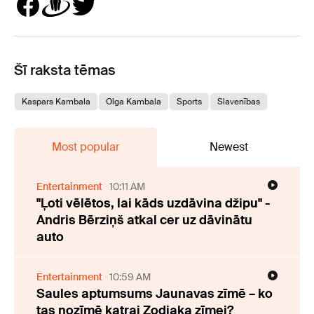
Šī raksta tēmas
Kaspars Kambala
Olga Kambala
Sports
Slavenības
Most popular
Newest
Entertainment
10:11 AM
"Ļoti vēlētos, lai kāds uzdāvina džipu" -
Andris Bērziņš atkal cer uz dāvinātu
auto
Entertainment
10:59 AM
Saules aptumsums Jaunavas zīmē – ko
tas nozīmē katrai Zodiaka zīmei?