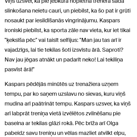
Viņš uzsver, ka pie jebkura nopietna trenera šāda
slinkošana neietu cauri, un piebilst, ka šo pat ir grūti
nosaukt par iesildīšanās vingrinājumu. Kaspars
ironiski piebilst, ka sporta zāle nav vieta, kur iet tikai
"ķeksīša pēc" vai taisīt selfijus: "Man jau tas arī ir
vajadzīgs, lai tie tekilas šoti izsvīstu ārā. Saproti?
Nav jau jēgas atnākt un padarīt neko! Lai tekiliņa
pasvīst ārā!"
Kaspars pēdējās minūtēs uz trenažiera uzņem
tempu, par ko saņem uzslavu no sievas, kuru viņš
mudina arī paātrināt tempu. Kaspars uzsver, ka viņš
arī labprāt treniņa vietā izvēlētos zvilnēšanu pie
baseina ar tekilas glāzi rokā. Pēc brīža arī Olga
pabeidz savu treniņu un vēlas mazliet atvilkt elpu,