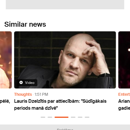
Similar news
Video
Thoughts
1:51 PM
Enter
pēlē,
Lauris Dzelzītis par attiecībām: "Sūdīgākais
Arian
periods manā dzīvē"
gadie