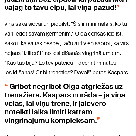
vajag to tavu elpu, lai viņa pazūd!
viņš saka sievai un piebilst: "Šis ir minimālais, ko tu
vari iedot savam ķermenim." Olga cenšas iebilst,
sakot, ka vairāk nespēj, taču ātri vien saprot, ka vīrs
neļaus "izlīferēt" no iesildīšanās vingrinājumiem.
"Kas tas bija? Es tev pateicu – desmit minūtes
iesildīšanās! Gribi trenēties? Davai!" baras Kaspars.
Gribot negribot Olga atgriežas uz
trenažiera. Kaspars norāda – ja viņa
vēlas, lai viņu trenē, ir jāievēro
noteikti laika limiti katram
vingrinājumu kompleksam.