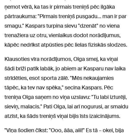
ņemot vērā, ka tas ir pirmais treniņš pēc ilgāka
pārtraukuma: "Pirmais treniņš pusgadu… man ir par
smagu." Kaspars turpina sievu "dzenāt" no viena
trenažiera uz otru, vienlaikus dodot norādījumus,
kāpēc nedrīkst atpūsties pēc lielas fiziskās slodzes.
Klausoties vīra norādījumos, Olga smej, ka viņai
šādi brīži patīk labāk, jo abiem ar Kasparu nav laika
strīdēties, esot sporta zālē. "Mēs nekaujamies
tāpēc, ka tev nav spēka," secina Kaspars. Pēc
treniņa Olga saņem no viņa uzslavu: "Tu labi izturēji,
sieviņ, malacis." Pati Olga, lai arī nogurusi, ar smaidu
atzīst, ka šāds treniņš viņai bijis īsts izaicinājums.
"Viņa šodien čīkst: "Ooo, āāa, aiii!" Es tā – okei, bija