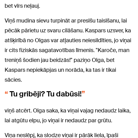
bet vīrs neļauj.
Viņš mudina sievu turpināt ar presīšu taisīšanu, lai
pēcāk pārietu uz svaru cilāšanu. Kaspars uzsver, ka
atšķirībā no Olgas var atļauties neiesildīties, jo viņai
ir cits fiziskās sagatavotības līmenis. "Karoče, man
treniņš šodien jau beidzās!" paziņo Olga, bet
Kaspars nepiekāpjas un norāda, ka tas ir tikai
sācies.
Tu gribēji? Tu dabūsi!
viņš atcērt. Olga saka, ka viņai vajag nedaudz laika,
lai atgūtu elpu, jo viņai ir nedaudz par grūtu.
Viņa neslēpj, ka slodze viņai ir pārāk liela, īpaši