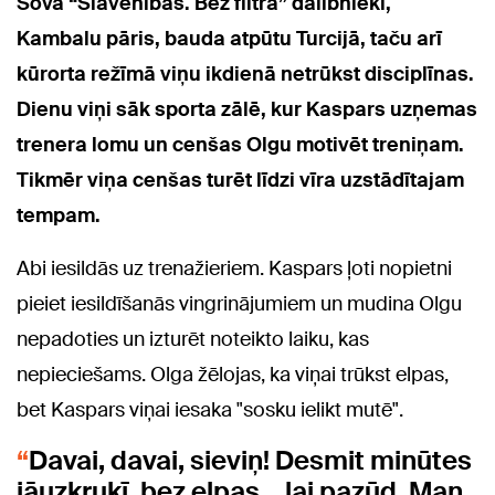
Šova “Slavenības. Bez filtra” dalībnieki,
Kambalu pāris, bauda atpūtu Turcijā, taču arī
kūrorta režīmā viņu ikdienā netrūkst disciplīnas.
Dienu viņi sāk sporta zālē, kur Kaspars uzņemas
trenera lomu un cenšas Olgu motivēt treniņam.
Tikmēr viņa cenšas turēt līdzi vīra uzstādītajam
tempam.
Abi iesildās uz trenažieriem. Kaspars ļoti nopietni
pieiet iesildīšanās vingrinājumiem un mudina Olgu
nepadoties un izturēt noteikto laiku, kas
nepieciešams. Olga žēlojas, ka viņai trūkst elpas,
bet Kaspars viņai iesaka "sosku ielikt mutē".
Davai, davai, sieviņ! Desmit minūtes
jāuzkruķī, bez elpas... lai pazūd. Man