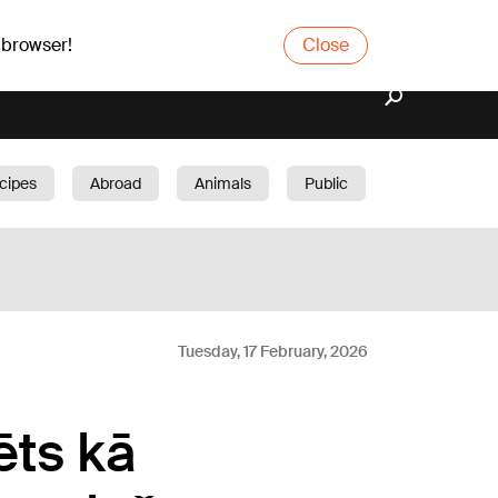
 browser!
Close
cipes
Abroad
Animals
Public
arden
Tuesday, 17 February, 2026
ēts kā