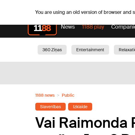
Fr, 07.08.2026.
+17
°C
Alfrēds, Fredis, Madars
You are using an old version of browser and
News
1188 play
Compani
360 Ziņas
Entertainment
Relaxat
Current
Traffic
Beauty
Chil
1188 news
Public
Slavenības
Izklaide
Vai Raimonda Pa