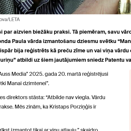
nova/LETA
 par aizvien biežāku praksi. Tā piemēram, savu vārd
onda Paula vārda izmantošanu dziesmu svētku “Man
pār bija reģistrēts kā preču zīme un vai viņa vārdu d
uriņu” atbildi uz šiem jautājumiem sniedz Patentu va
“Auss Media” 2025. gada 20. martā reģistrējusi
ki Manai dzimtenei”.
es direktors stāsta: “Atbilde nav viegla. Vārdu
rakse. Mēs zinām, ka Kristaps Porziņģis ir
rīkst izmantot tikai ar viņu atļauju,” skaidro