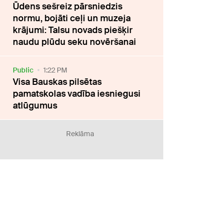
Ūdens sešreiz pārsniedzis
normu, bojāti ceļi un muzeja
krājumi: Talsu novads piešķir
naudu plūdu seku novēršanai
Public
1:22 PM
Visa Bauskas pilsētas
pamatskolas vadība iesniegusi
atlūgumus
Reklāma