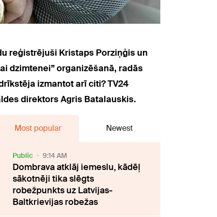
u reģistrējuši Kristaps Porziņģis un
ai dzimtenei” organizēšanā, radās
rīkstēja izmantot arī citi? TV24
ldes direktors Agris Batalauskis.
Most popular
Newest
Public
9:14 AM
Dombrava atklāj iemeslu, kādēļ
sākotnēji tika slēgts
robežpunkts uz Latvijas-
Baltkrievijas robežas