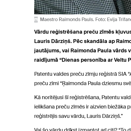
Maestro Raimonds Pauls. Foto: Evija Trifa
Vārdu reģistrēšana preču zīmēs kļuvusi
Lauris Dārziņš. Pēc skandāla ap Raim
jautājums, vai Raimonda Paula vārds vis
raidījumā “Dienas personība ar Veltu P
Patentu valdes preču zīmju reģistrā SIA 
preču zīmi “Ŗaimonda Paula dziesmu svēt
Kā noritējusi šī reģistrēšana, Patentu vald
ielikšana preču zīmēs ir aizvien biežāka p
reģistrējis savu vārdu, Lauris Dārziņš.”
Vai šo vārdu drīkst izmantot arī citi? “To d