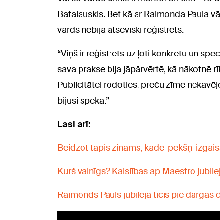
Batalauskis. Bet kā ar Raimonda Paula v
vārds nebija atsevišķi reģistrēts.
“Viņš ir reģistrēts uz ļoti konkrētu un s
sava prakse bija jāpārvērtē, kā nākotnē rīk
Publicitātei rodoties, preču zīme nekavējo
bijusi spēkā.”
Lasi arī:
Beidzot tapis zināms, kādēļ pēkšņi izgai
Kurš vainīgs? Kaislības ap Maestro jubil
Raimonds Pauls jubilejā ticis pie dārgas