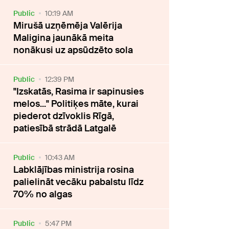
Public
10:19 AM
Mirušā uzņēmēja Valērija
Maligina jaunākā meita
nonākusi uz apsūdzēto sola
Public
12:39 PM
"Izskatās, Rasima ir sapinusies
melos..." Politiķes māte, kurai
piederot dzīvoklis Rīgā,
patiesībā strādā Latgalē
Public
10:43 AM
Labklājības ministrija rosina
palielināt vecāku pabalstu līdz
70% no algas
Public
5:47 PM