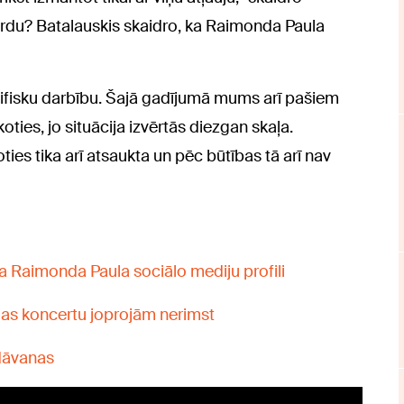
ārdu? Batalauskis skaidro, ka Raimonda Paula
pecifisku darbību. Šajā gadījumā mums arī pašiem
oties, jo situācija izvērtās diezgan skaļa.
ties tika arī atsaukta un pēc būtības tā arī nav
sa Raimonda Paula sociālo mediju profili
ejas koncertu joprojām nerimst
 dāvanas