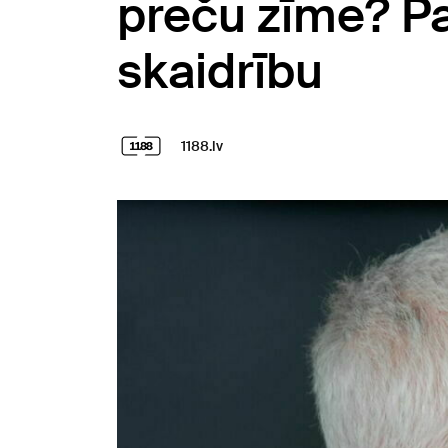
preču zīme? Pa
skaidrību
1188.lv