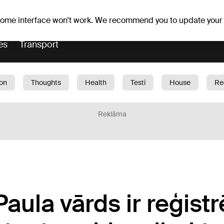
Weather forecast
Horoscopes
 some interface won't work. We recommend you to update your
es
Transport
ion
Thoughts
Health
Testi
House
Re
dren
Car
1188 play
Sport
Business
G
Reklāma
ula vārds ir reģistr