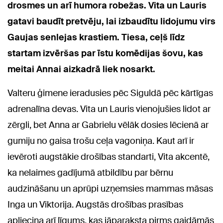
drosmes un arī humora robežas. Vita un Lauris
gatavi baudīt pretvēju, lai izbaudītu lidojumu virs
Gaujas senlejas krastiem. Tiesa, ceļš līdz
startam izvēršas par īstu komēdijas šovu, kas
meitai Annai aizkadrā liek nosarkt.
Valteru ģimene ieradusies pēc Siguldā pēc kārtīgas
adrenalīna devas. Vita un Lauris vienojušies lidot ar
zērgli, bet Anna ar Gabrielu vēlāk dosies lēcienā ar
gumiju no gaisa trošu ceļa vagoniņa. Kaut arī ir
ievēroti augstākie drošības standarti, Vita akcentē,
ka nelaimes gadījumā atbildību par bērnu
audzināšanu un aprūpi uzņemsies mammas māsas
Inga un Viktorija. Augstās drošības prasības
apliecina arī līgums, kas jāparaksta pirms gaidāmās