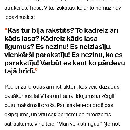
atrakcijas. Tiesa, Vita, izskatās, ka ar to nemaz nav
iepazinusies:
Kas tur bija rakstīts? To kādreiz arī
kāds lasa? Kādreiz kāds lasa
līgumus? Es nezinu! Es neizlasīju,
vienkārši parakstīju! Es nezinu, ko es
parakstīju! Varbūt es kaut ko pārdevu
tajā brīdī.
Pēc brīža ierodas arī instruktori, kas veic dažādus
pasākumus, lai Vitas un Laura lidojums ar zērgli
būtu maksimāli drošs. Pāri sāk ietērpt drošības
ekipējumā, un Vitu sāk pārņemt acīmredzams
satraukums. Viņa teic: "Man velk stringus!" Ņemot