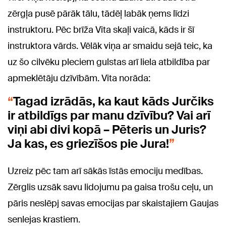
zērgļa pusē pārāk tālu, tādēļ labāk ņems līdzi
instruktoru. Pēc brīža Vita skaļi vaicā, kāds ir šī
instruktora vārds. Vēlāk viņa ar smaidu sejā teic, ka
uz šo cilvēku pleciem gulstas arī liela atbildība par
apmeklētāju dzīvībām. Vita norāda:
Tagad izrādās, ka kaut kāds Jurčiks
ir atbildīgs par manu dzīvību? Vai arī
viņi abi divi kopā – Pēteris un Juris?
Ja kas, es griezīšos pie Jura!
Uzreiz pēc tam arī sākās īstās emociju medības.
Zērglis uzsāk savu lidojumu pa gaisa trošu ceļu, un
pāris neslēpj savas emocijas par skaistajiem Gaujas
senlejas krastiem.