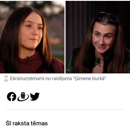
Ekrānuzņēmumi no raidījuma "Ģimene burkā"
Šī raksta tēmas