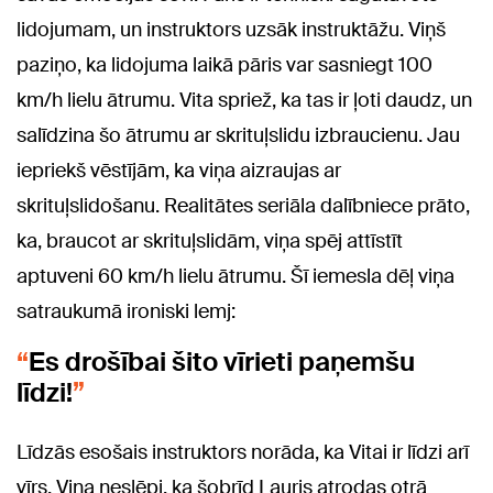
lidojumam, un instruktors uzsāk instruktāžu. Viņš
paziņo, ka lidojuma laikā pāris var sasniegt 100
km/h lielu ātrumu. Vita spriež, ka tas ir ļoti daudz, un
salīdzina šo ātrumu ar skrituļslidu izbraucienu. Jau
iepriekš vēstījām, ka viņa aizraujas ar
skrituļslidošanu. Realitātes seriāla dalībniece prāto,
ka, braucot ar skrituļslidām, viņa spēj attīstīt
aptuveni 60 km/h lielu ātrumu. Šī iemesla dēļ viņa
satraukumā ironiski lemj:
Es drošībai šito vīrieti paņemšu
līdzi!
Līdzās esošais instruktors norāda, ka Vitai ir līdzi arī
vīrs. Viņa neslēpj, ka šobrīd Lauris atrodas otrā