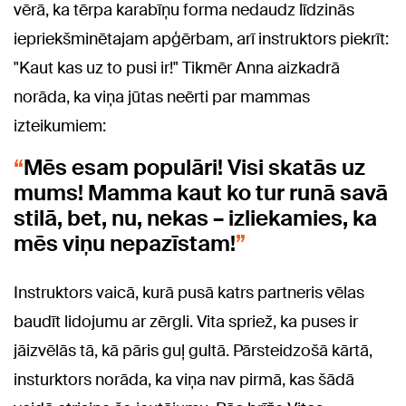
vērā, ka tērpa karabīņu forma nedaudz līdzinās
iepriekšminētajam apģērbam, arī instruktors piekrīt:
"Kaut kas uz to pusi ir!" Tikmēr Anna aizkadrā
norāda, ka viņa jūtas neērti par mammas
izteikumiem:
Mēs esam populāri! Visi skatās uz
mums! Mamma kaut ko tur runā savā
stilā, bet, nu, nekas – izliekamies, ka
mēs viņu nepazīstam!
Instruktors vaicā, kurā pusā katrs partneris vēlas
baudīt lidojumu ar zērgli. Vita spriež, ka puses ir
jāizvēlās tā, kā pāris guļ gultā. Pārsteidzošā kārtā,
insturktors norāda, ka viņa nav pirmā, kas šādā