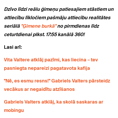
Dzīvo līdzi reālu ģimeņu patiesajiem stāstiem un
attiecību līkločiem pašmāju attiecību realitātes
seriālā
"Ģimene burkā"
no pirmdienas līdz
ceturtdienai plkst. 17:55 kanālā 360!
Lasi arī:
Vita Valtere atklāj pazīmi, kas liecina – tev
pasniegta nepareizi pagatavota kafija
"Nē, es esmu resns!" Gabriels Valters pārsteidz
vecākus ar negaidītu atzīšanos
Gabriels Valters atklāj, ka skolā saskaras ar
mobingu