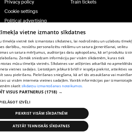
Privacy policy
Train tickets
Cookie settings
Political advertising
Cookie policy
 tīmekļa vietne izmanto sīkdatnes
Commenting terms
 tīmekļa vietnē tiek izmantotas sīkdatnes, lai nodrošinātu un uzlabotu tīmek
nes darbību., nosūtītu personalizētu reklāmu un satura ģenerēšanai, veiktu
āmas un satura mērījumus, auditorijas datu apkopošanu, kā arī produktu izst
TV program
zlabošanu. Zemāk sniedzam informāciju par visām sīkdatnēm, kuras tiek
Contract rules
ntotas mūsu tīmekļa vietnēs. Sīkdatnes var atšķirties atkarībā no apmeklētā
rneta vietnes sadaļas. Lietotājam jebkurā brīdī ir iespēja piekrist, atteikties va
360 Ziņu kontakti
īt savu piekrišanu. Piekrišanas sniegšana, kā arī tās atsaukšana vai mainīša
ecas uz visām interneta vietnes sadaļām. Vairāk informācijas par izmantotaj
Helio Media
atnēm skatīt
sīkdatņu izmantošanas noteikumos.
ĪT VISUS PARTNERUS
(1718) →
Vortal assistance service: e-mail -
info@1188.lv
PIELĀGOT IZVĒLI
Copyright © 2004-2026 SIA HELIO MEDIA.
All rights reserved.
PIEKRIST VISĀM SĪKDATNĒM
ATSTĀT TEHNISKĀS SĪKDATNES