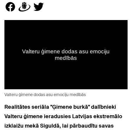
Valteru ģimene dodas asu emociju medībās
Realitātes seriāla "Ģimene burkā" dalībnieki
Valteru ģimene ieradusies Latvijas ekstremālo
izklaižu mekā Siguldā, lai pārbaudītu savas