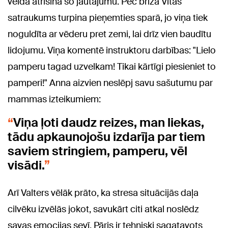
veidā atrisina šo jautājumu. Pēc brīža Vitas
satraukums turpina pieņemties sparā, jo viņa tiek
noguldīta ar vēderu pret zemi, lai drīz vien baudītu
lidojumu. Viņa komentē instruktoru darbības: "Lielo
pamperu tagad uzvelkam! Tikai kārtīgi piesieniet to
pamperi!" Anna aizvien neslēpj savu sašutumu par
mammas izteikumiem:
Viņa ļoti daudz reizes, man liekas,
tādu apkaunojošu izdarīja par tiem
saviem stringiem, pamperu, vēl
visādi.
Arī Valters vēlāk prāto, ka stresa situācijās daļa
cilvēku izvēlās jokot, savukārt citi atkal noslēdz
savas emocijas sevī. Pāris ir tehniski sagatavots