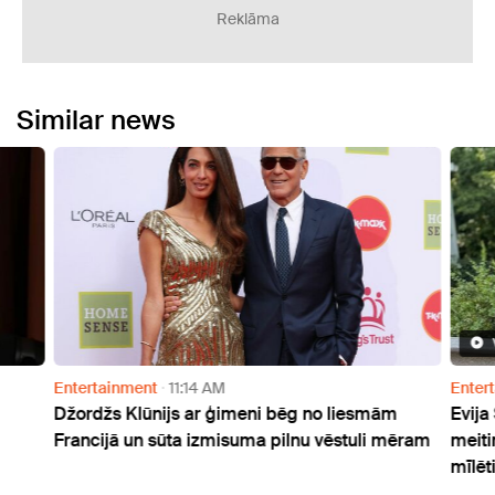
Reklāma
Similar news
Entertainment
11:14 AM
Enter
Džordžs Klūnijs ar ģimeni bēg no liesmām
Evija
Francijā un sūta izmisuma pilnu vēstuli mēram
meiti
mīlēti