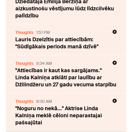
Dziedātāja Emīlija Bērziņa ar
aizkustinošu vēstījumu lūdz līdzcilvēku
palīdzību
Thoughts
1:51 PM
Lauris Dzelzītis par attiecībām:
"Sūdīgākais periods manā dzīvē"
Thoughts
9:34 AM
"Attiecības ir kaut kas sargājams."
Linda Kalniņa atklāti par laulību ar
Džilindžeru un 27 gadu vecuma starpību
Thoughts
8:30 AM
"Noguru no nekā..." Aktrise Linda
Kalniņa meklē cēloni neparastajai
pašsajūtai