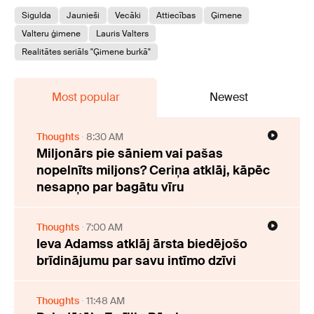
Sigulda
Jaunieši
Vecāki
Attiecības
Ģimene
Valteru ģimene
Lauris Valters
Realitātes seriāls "Ģimene burkā"
Most popular
Newest
Thoughts
8:30 AM
Miljonārs pie sāniem vai pašas
nopelnīts miljons? Ceriņa atklāj, kāpēc
nesapņo par bagātu vīru
Thoughts
7:00 AM
Ieva Adamss atklāj ārsta biedējošo
brīdinājumu par savu intīmo dzīvi
Thoughts
11:48 AM