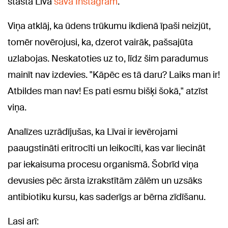
stāsta Līva
savā Instagram
.
Viņa atklāj, ka ūdens trūkumu ikdienā īpaši neizjūt,
tomēr novērojusi, ka, dzerot vairāk, pašsajūta
uzlabojas. Neskatoties uz to, līdz šim paradumus
mainīt nav izdevies. "Kāpēc es tā daru? Laiks man ir!
Atbildes man nav! Es pati esmu bišķi šokā," atzīst
viņa.
Analīzes uzrādījušas, ka Līvai ir ievērojami
paaugstināti eritrocīti un leikocīti, kas var liecināt
par iekaisuma procesu organismā. Šobrīd viņa
devusies pēc ārsta izrakstītām zālēm un uzsāks
antibiotiku kursu, kas saderīgs ar bērna zīdīšanu.
Lasi arī: