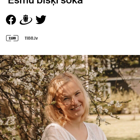
"Esmu bišķi šokā"
1188.lv