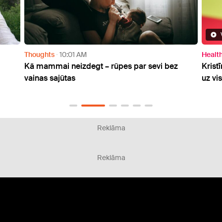
Thoughts
10:01 AM
Healt
Kā mammai neizdegt – rūpes par sevi bez
Krist
vainas sajūtas
uz vi
Reklāma
Reklāma