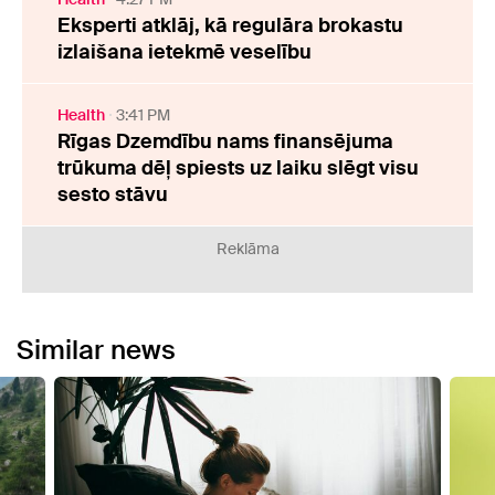
Eksperti atklāj, kā regulāra brokastu
izlaišana ietekmē veselību
Health
3:41 PM
Rīgas Dzemdību nams finansējuma
trūkuma dēļ spiests uz laiku slēgt visu
sesto stāvu
Reklāma
Similar news