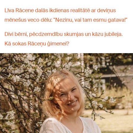
Līva Rācene dalās ikdienas realitātē ar deviņus
mēnešus veco dēlu: "Nezinu, vai tam esmu gatava!"
Divi bērni, pēcdzemdību skumjas un kāzu jubileja.
Kā sokas Rāceņu ģimenei?