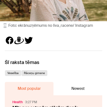
Foto: ekrānuzņēmums no liva_racene/ Instagram
Šī raksta tēmas
Veselība
Rāceņu gimene
Most popular
Newest
Health
3:27 PM