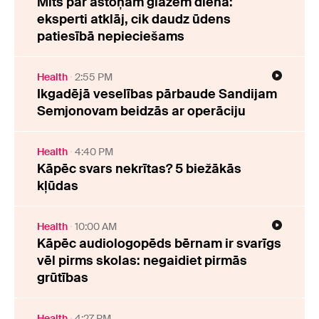
Mīts par astoņām glāzēm dienā:
eksperti atklāj, cik daudz ūdens
patiesībā nepieciešams
Health
2:55 PM
Ikgadējā veselības pārbaude Sandijam
Semjonovam beidzās ar operāciju
Health
4:40 PM
Kāpēc svars nekrītas? 5 biežākās
kļūdas
Health
10:00 AM
Kāpēc audiologopēds bērnam ir svarīgs
vēl pirms skolas: negaidiet pirmās
grūtības
Health
4:27 PM