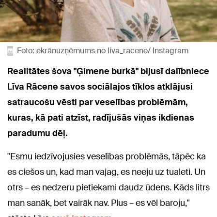
Foto: ekrānuzņēmums no liva_racene/ Instagram
Realitātes šova "Ģimene burkā" bijusī dalībniece
Līva Rācene savos sociālajos tīklos atklājusi
satraucošu vēsti par veselības problēmām,
kuras, kā pati atzīst, radījušās viņas ikdienas
paradumu dēļ.
"Esmu iedzīvojusies veselības problēmās, tāpēc ka
es ciešos un, kad man vajag, es neeju uz tualeti. Un
otrs – es nedzeru pietiekami daudz ūdens. Kāds litrs
man sanāk, bet vairāk nav. Plus – es vēl baroju,"