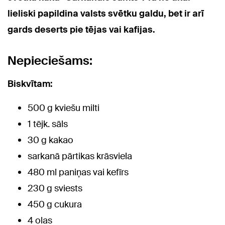
lieliski papildina valsts svētku galdu, bet ir arī
gards deserts pie tējas vai kafijas.
Nepieciešams:
Biskvītam:
500 g kviešu milti
1 tējk. sāls
30 g kakao
sarkanā pārtikas krāsviela
480 ml paniņas vai kefīrs
230 g sviests
450 g cukura
4 olas