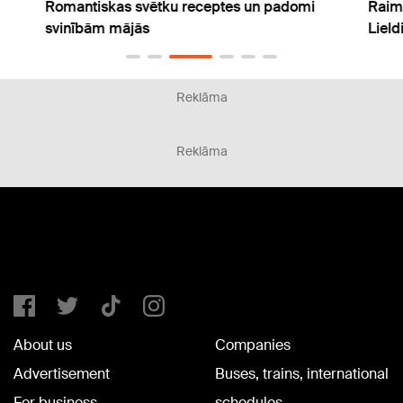
Romantiskas svētku receptes un padomi
Raim
svinībām mājās
Liel
Reklāma
Reklāma
About us
Companies
Advertisement
Buses, trains, international
For business
schedules