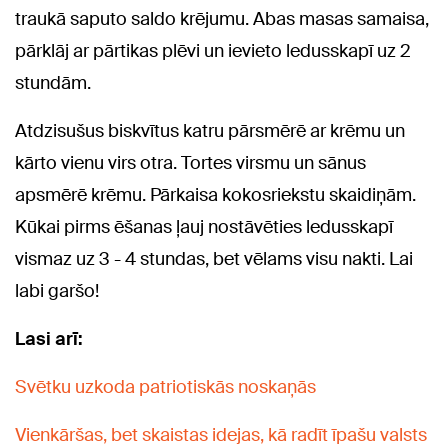
traukā saputo saldo krējumu. Abas masas samaisa,
pārklāj ar pārtikas plēvi un ievieto ledusskapī uz 2
stundām.
Atdzisušus biskvītus katru pārsmērē ar krēmu un
kārto vienu virs otra. Tortes virsmu un sānus
apsmērē krēmu. Pārkaisa kokosriekstu skaidiņām.
Kūkai pirms ēšanas ļauj nostāvēties ledusskapī
vismaz uz 3 - 4 stundas, bet vēlams visu nakti. Lai
labi garšo!
Lasi arī:
Svētku uzkoda patriotiskās noskaņās
Vienkāršas, bet skaistas idejas, kā radīt īpašu valsts