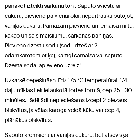
panākot izteikti sarkanu toni. Saputo sviestu ar
cukuru, pievieno pa vienai olai, nepārtraukti putojot,
vaniļas cukuru. Pamazām pievieno un iemaisa miltu,
kakao un sāls maisījumu, sarkanās paniņas.
Pievieno dzēstu sodu (sodu dzēš ar 2
ēdamkarotēm etiķa), kārtīgi samaisa vai saputo.
Dzēstā soda jāpievieno uzreiz!
Uzkarsē cepeškrāsni līdz 175 °C temperatūrai. 1/4
daļu mīklas liek ietaukotā tortes formā, cep 25 - 30
minūtes. Tādējādi nepieciešams izcept 2 biezaus
biskvītus, ja vēlas karoga veidā kūku var cep 4,
plānākus biskvītus.
Saputo krēmsieru ar vaniļas cukuru, bet atsevišķā