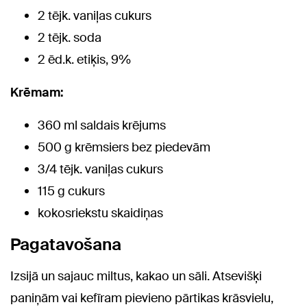
2 tējk. vaniļas cukurs
2 tējk. soda
2 ēd.k. etiķis, 9%
Krēmam:
360 ml saldais krējums
500 g krēmsiers bez piedevām
3/4 tējk. vaniļas cukurs
115 g cukurs
kokosriekstu skaidiņas
Pagatavošana
Izsijā un sajauc miltus, kakao un sāli. Atsevišķi
paniņām vai kefīram pievieno pārtikas krāsvielu,