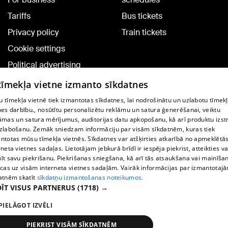
Tariffs
Bus tickets
Privacy policy
Train tickets
Cookie settings
Political advertising
Cookie policy
 tīmekļa vietne izmanto sīkdatnes
Commenting terms
 tīmekļa vietnē tiek izmantotas sīkdatnes, lai nodrošinātu un uzlabotu tīmek
nes darbību., nosūtītu personalizētu reklāmu un satura ģenerēšanai, veiktu
āmas un satura mērījumus, auditorijas datu apkopošanu, kā arī produktu izst
TV program
zlabošanu. Zemāk sniedzam informāciju par visām sīkdatnēm, kuras tiek
Contract rules
ntotas mūsu tīmekļa vietnēs. Sīkdatnes var atšķirties atkarībā no apmeklētā
rneta vietnes sadaļas. Lietotājam jebkurā brīdī ir iespēja piekrist, atteikties va
360 Ziņu kontakti
īt savu piekrišanu. Piekrišanas sniegšana, kā arī tās atsaukšana vai mainīša
ecas uz visām interneta vietnes sadaļām. Vairāk informācijas par izmantotaj
Helio Media
atnēm skatīt
sīkdatņu izmantošanas noteikumos.
ĪT VISUS PARTNERUS
(1718) →
Vortal assistance service: e-mail -
info@1188.lv
PIELĀGOT IZVĒLI
Copyright © 2004-2026 SIA HELIO MEDIA.
All rights reserved.
PIEKRIST VISĀM SĪKDATNĒM