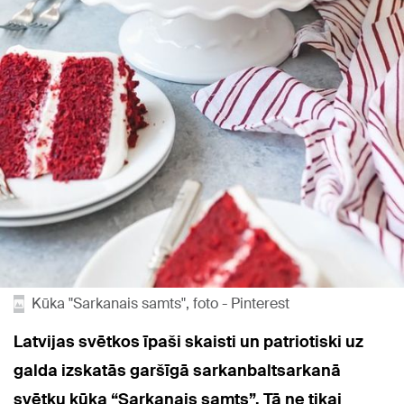
Kūka "Sarkanais samts", foto - Pinterest
Latvijas svētkos īpaši skaisti un patriotiski uz
galda izskatās garšīgā sarkanbaltsarkanā
svētku kūka “Sarkanais samts”. Tā ne tikai