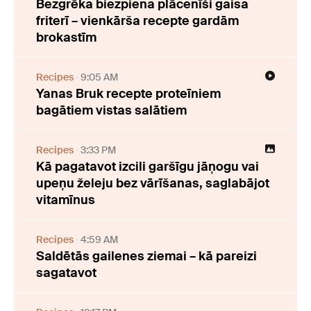
Bezgrēka biezpiena plācenīši gaisa
friterī – vienkārša recepte gardām
brokastīm
Recipes
9:05 AM
Yanas Bruk recepte proteīniem
bagātiem vistas salātiem
Recipes
3:33 PM
Kā pagatavot izcili garšīgu jāņogu vai
upeņu želeju bez vārīšanas, saglabājot
vitamīnus
Recipes
4:59 AM
Saldētās gailenes ziemai – kā pareizi
sagatavot