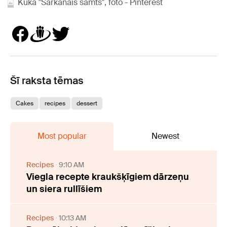
Kūka "Sarkanais samts", foto - Pinterest
Šī raksta tēmas
Cakes
recipes
dessert
Most popular
Newest
Recipes
9:10 AM
Viegla recepte kraukšķīgiem dārzeņu
un siera rullīšiem
Recipes
10:13 AM