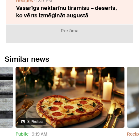
Recipes
12:17 PM
Vasarīgs nektarīnu tiramisu – deserts,
ko vērts izmēģināt augustā
Reklāma
Similar news
3 Photos
Public
9:19 AM
Recip