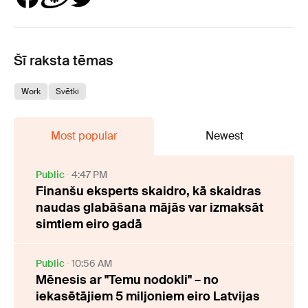
Šī raksta tēmas
Work
Svētki
Most popular
Newest
Public
4:47 PM
Finanšu eksperts skaidro, kā skaidras
naudas glabāšana mājās var izmaksāt
simtiem eiro gadā
Public
10:56 AM
Mēnesis ar "Temu nodokli" – no
iekasētājiem 5 miljoniem eiro Latvijas