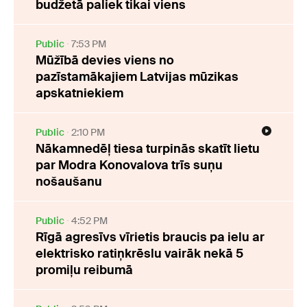
budžetā paliek tikai viens
Public
7:53 PM
Mūžībā devies viens no
pazīstamākajiem Latvijas mūzikas
apskatniekiem
Public
2:10 PM
Nākamnedēļ tiesa turpinās skatīt lietu
par Modra Konovalova trīs suņu
nošaušanu
Public
4:52 PM
Rīgā agresīvs vīrietis braucis pa ielu ar
elektrisko ratiņkrēslu vairāk nekā 5
promiļu reibumā