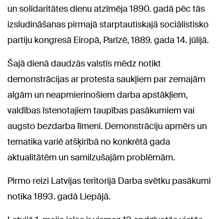
un solidaritātes dienu atzīmēja 1890. gadā pēc tās
izsludināšanas pirmajā starptautiskajā sociālistisko
partiju kongresā Eiropā, Parīzē, 1889. gada 14. jūlijā.
Šajā dienā daudzās valstīs mēdz notikt
demonstrācijas ar protesta saukļiem par zemajām
algām un neapmierinošiem darba apstākļiem,
valdības īstenotajiem taupības pasākumiem vai
augsto bezdarba līmeni. Demonstrāciju apmērs un
tematika variē atšķirībā no konkrētā gada
aktualitātēm un samilzušajām problēmām.
Pirmo reizi Latvijas teritorijā Darba svētku pasākumi
notika 1893. gadā Liepājā.