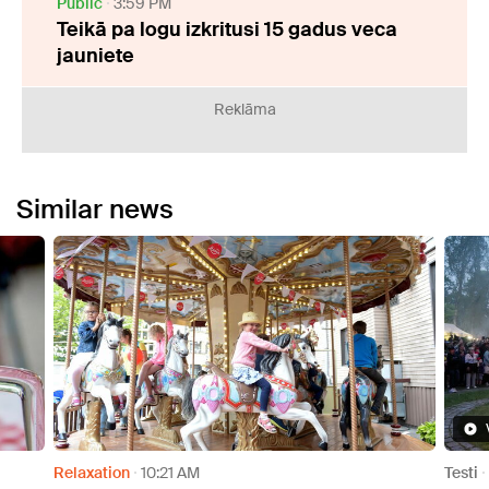
Public
3:59 PM
Teikā pa logu izkritusi 15 gadus veca
jauniete
Reklāma
Similar news
Video
Testi
11:30 AM
Relax