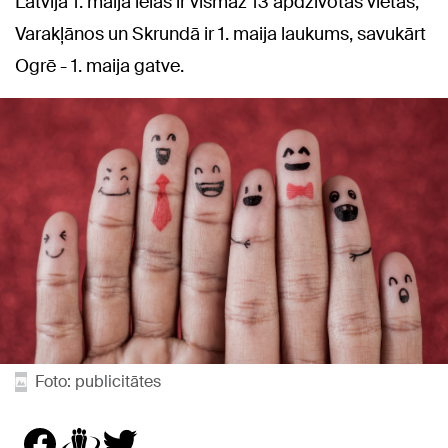
Latvijā 1. maija ielas ir vismaz 13 apdzīvotās vietās,
Varakļānos un Skrundā ir 1. maija laukums, savukārt
Ogrē - 1. maija gatve.
Foto: publicitātes