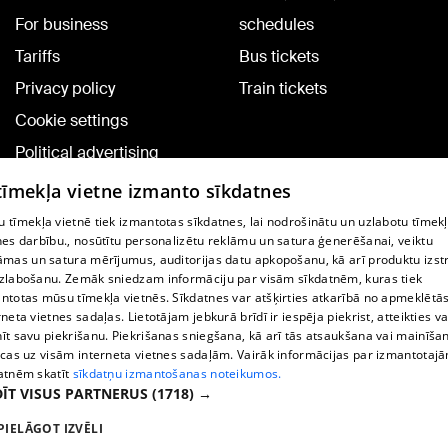
For business
schedules
Tariffs
Bus tickets
Privacy policy
Train tickets
Cookie settings
Political advertising
Cookie policy
 tīmekļa vietne izmanto sīkdatnes
Commenting terms
 tīmekļa vietnē tiek izmantotas sīkdatnes, lai nodrošinātu un uzlabotu tīmek
nes darbību., nosūtītu personalizētu reklāmu un satura ģenerēšanai, veiktu
āmas un satura mērījumus, auditorijas datu apkopošanu, kā arī produktu izst
TV program
zlabošanu. Zemāk sniedzam informāciju par visām sīkdatnēm, kuras tiek
Contract rules
ntotas mūsu tīmekļa vietnēs. Sīkdatnes var atšķirties atkarībā no apmeklētā
rneta vietnes sadaļas. Lietotājam jebkurā brīdī ir iespēja piekrist, atteikties va
360 Ziņu kontakti
īt savu piekrišanu. Piekrišanas sniegšana, kā arī tās atsaukšana vai mainīša
ecas uz visām interneta vietnes sadaļām. Vairāk informācijas par izmantotaj
Helio Media
atnēm skatīt
sīkdatņu izmantošanas noteikumos.
ĪT VISUS PARTNERUS
(1718) →
Vortal assistance service: e-mail -
info@1188.lv
PIELĀGOT IZVĒLI
Copyright © 2004-2026 SIA HELIO MEDIA.