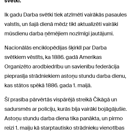
svētki.
Ik gadu Darba svētki tiek atzīmēti vairākās pasaules
valstīs, un šajā dienā mēdz tikt aktualizēti vairāki
mūsdienu darba ņēmējiem nozīmīgi jautājumi.
Nacionālās enciklopēdijas šķirklī par Darba
svētkiem vēstīts, ka 1886. gadā Amerikas
Organizēto arodbiedrību un savienību federācija
pieprasīja strādniekiem astoņu stundu darba dienu,
kas stātos spēkā 1886. gada 1. maijā.
Šī prasība pārvērtās vispārējā streikā Čikāgā un
sadursmēs ar policiju, kurās bija vairāki bojāgājušie.
Astoņu stundu darba diena tika panākta, un pirmo
reizi 1. maiju kā starptautisko strādnieku vienotības