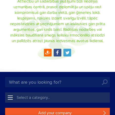
Attiecību un sadarbības jautājumi būs nedēļas
uzmanības centrā, prasot diplomātiju un spēju rast
kompromisus gan darba vietā, gan ģimenes lokā.
Iespējams, nāksies izdarīt svarīgu izvēli, tāpēc
nepasteidzies ar secinājumiem un ieklausies gan prāta
argumentos, gan sirds balsī. Radošas nodarbes vai
mākslas baudīšana sniegs lielisku emocionālo atslodzi
un palīdzēs atrast jaunus iedvesmas avotus ikdienai.
Add your company