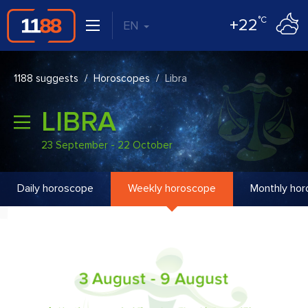
°C
+22
EN
1188 suggests
Horoscopes
Libra
LIBRA
23 September - 22 October
Daily horoscope
Weekly horoscope
Monthly ho
3 August - 9 August