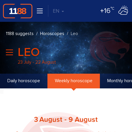
°C
+16
EN
1188 suggests
Horoscopes
Leo
LEO
23 July - 22 August
Daily horoscope
Weekly horoscope
Monthly ho
3 August - 9 August