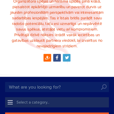
Organizatora spējas un harisma spīdēs pilnā krāsā,
piesaistot apkārtējo uzmanību un paverot durvis uz
jaunām profesionālām perspektīvām vai interesantām
sadarbības iespējām. Tas ir īstais brīdis parādīt savu
radošo potenciālu, taču esi uzmanīgs un nepārvērtē
savus spēkus, atstājot vietu arī kompromisiem.
Privātajā dzīvē nāksies izrādīt vairāk iecietības un
gatavības uzklausīt partnera viedokli, lai izvairītos no
nevajadzīgiem strīdiem.