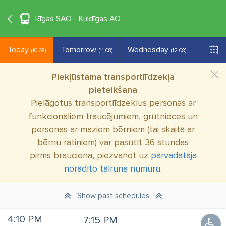
°C
+26
EN
Rīgas SAO - Kuldīgas AO
Today
Tomorrow
Wednesday
(10.08)
(11.08)
(12.08)
Piekļūstama transportlīdzekļa
pieteikšana
Pielāgotus transportlīdzekļus personas ar
funkcionāliem traucējumiem, grūtnieces un
personas ar maziem bērniem (tai skaitā ar
bērnu ratiņiem) var pasūtīt 36 stundas
pirms brauciena, piezvanot uz
pārvadātāja
norādīto tālruņa numuru
.
Show past schedules
4:10 PM
7:15 PM