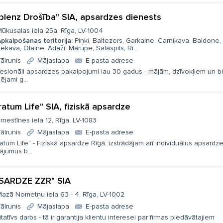
blenz Drošība" SIA, apsardzes dienests
ūkusalas iela 25a, Rīga, LV-1004
pkalpošanas teritorija:
Piņķi, Baltezers, Garkalne, Carnikava, Baldone, 
ekava, Olaine, Ādaži, Mārupe, Salaspils, Rī...
ālrunis
Mājaslapa
E-pasta adrese
esionāli apsardzes pakalpojumi iau 30 gadus - mājām, dzīvokļiem un bi
ējami g...
ratum Life" SIA, fiziskā apsardze
rnestīnes iela 12, Rīga, LV-1083
ālrunis
Mājaslapa
E-pasta adrese
atum Life" - Fiziskā apsardze Rīgā, izstrādājam arī individuālus apsardz
nājumus b...
SARDZE ZZR" SIA
azā Nometņu iela 63 - 4, Rīga, LV-1002
ālrunis
Mājaslapa
E-pasta adrese
itatīvs darbs - tā ir garantija klientu interesei par firmas piedāvātajiem