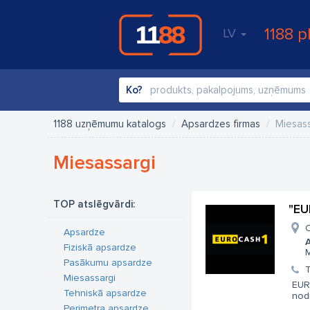
1188 p
LV
Ko?
1188 uzņēmumu katalogs
Apsardzes firmas
Miesass
Miesassargi
TOP atslēgvārdi:
"EU
C
Apsardze
A
Fiziskā apsardze
M
Pasākumu apsardze
T
Miesassargi
EUR
Tehniskā apsardze
nod
Perimetra apsardze