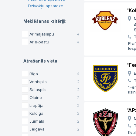
Dzīvokļu apsardze
"Ko
M
Meklēšanas kritēriji:
A
Ķ
Ar mājaslapu
4
T
Ar e-pastu
4
Prof
Iesp
Atrašanās vieta:
"Fe
E
Rīga
4
T
Ventspils
2
"Fer
Salaspils
2
risi
Olaine
2
Liepāja
2
"AP
Kuldīga
2
M
Jūrmala
2
T
Jelgava
2
Kval