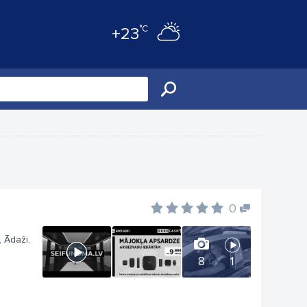
°C
+23
0
, Ādaži,
8
1