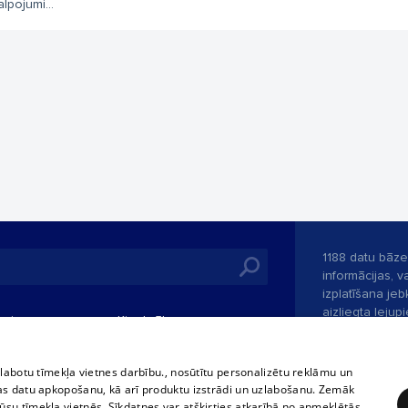
lpojumi...
1188 datu bāze
informācijas, v
izplatīšana jebk
aizliegta leju
mi
Kinoteātros
1188 web lapā 
, vilcieni,
TV programma
kategoriski ai
tiskie reisi
atļaujas.
Līguma noteikumi
zlabotu tīmekļa vietnes darbību., nosūtītu personalizētu reklāmu un
u biļetes
as datu apkopošanu, kā arī produktu izstrādi un uzlabošanu. Zemāk
360 Ziņas kontakti
su tīmekļa vietnēs. Sīkdatnes var atšķirties atkarībā no apmeklētās