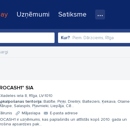
lay
Uzņēmumi
Satiksme
Kur?
argi
ROCASH1" SIA
itadeles iela 8, Rīga, LV-1010
pkalpošanas teritorija:
Babīte, Piņķi, Dreiliņi, Baltezers, Ķekava, Olaine
ārupe, Salaspils, Pļavnieki, Liepāja, Cē...
ālrunis
Mājaslapa
E-pasta adrese
OCASH1 ir uzņēmums, kas paplašinās un attīstās kopš 2010. gada un
rošina apsardzes pak...