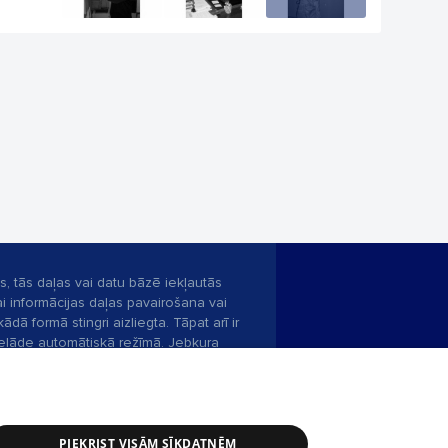
s, tās daļas vai datu bāzē iekļautās
ai informācijas daļas pavairošana vai
ādā formā stingri aizliegta. Tāpat arī ir
pielāde automātiskā režīmā. Jebkura
publicētā materiāla pārpublicēšana ir
zliegta bez 1188 web lapas redakcijas
PIEKRIST VISĀM SĪKDATNĒM