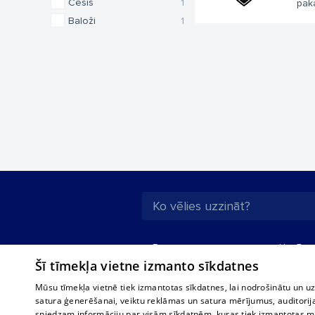
Cēsis
1
paka
Baloži
1
Par mums
Uzņēmu
Šī tīmekļa vietne izmanto sīkdatnes
Reklāma
Autobusi
starptau
Biznesa klientiem
Mūsu tīmekļa vietnē tiek izmantotas sīkdatnes, lai nodrošinātu un u
Autobus
satura ģenerēšanai, veiktu reklāmas un satura mērījumus, auditorij
Tarifi
sniedzam informāciju par visām sīkdatnēm, kuras tiek izmantotas mū