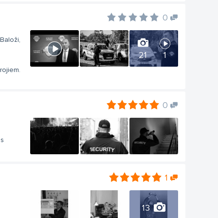
0
Baloži,
21
1
rojiem.
0
es
1
13