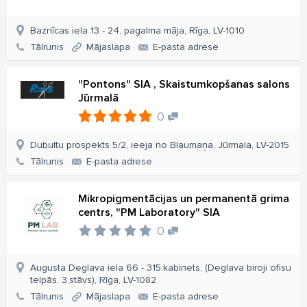
Baznīcas iela 13 - 24, pagalma māja, Rīga, LV-1010
Tālrunis
Mājaslapa
E-pasta adrese
"Pontons" SIA , Skaistumkopšanas salons
Jūrmalā
0
Dubultu prospekts 5/2, ieeja no Blaumaņa, Jūrmala, LV-2015
Tālrunis
E-pasta adrese
Mikropigmentācijas un permanentā grima
centrs, "PM Laboratory" SIA
0
Augusta Deglava iela 66 - 315.kabinets, (Deglava biroji ofisu
telpās, 3.stāvs), Rīga, LV-1082
Tālrunis
Mājaslapa
E-pasta adrese