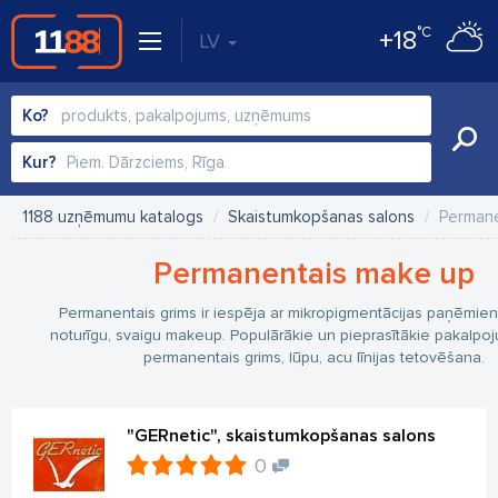
°C
+18
LV
Ko?
Kur?
1188 uzņēmumu katalogs
Skaistumkopšanas salons
Permane
Permanentais make up
Permanentais grims ir iespēja ar mikropigmentācijas paņēmienu
noturīgu, svaigu makeup. Populārākie un pieprasītākie pakalpoj
permanentais grims, lūpu, acu līnijas tetovēšana.
"GERnetic", skaistumkopšanas salons
0