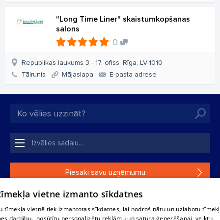
"Long Time Liner" skaistumkopšanas
salons
0
Republikas laukums 3 - 17. ofiss, Rīga, LV-1010
Tālrunis
Mājaslapa
E-pasta adrese
Piesaki savu uzņēmumu
 tīmekļa vietne izmanto sīkdatnes
Ja tavs uzņēmums nav mūsu datubāzē, aizpildi vienkāršu
formu.
 tīmekļa vietnē tiek izmantotas sīkdatnes, lai nodrošinātu un uzlabotu tīmek
nes darbību., nosūtītu personalizētu reklāmu un satura ģenerēšanai, veiktu