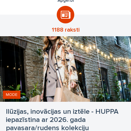
Apģērbi
1188 raksti
MODE
Ilūzijas, inovācijas un iztēle - HUPPA
iepazīstina ar 2026. gada
pavasara/rudens kolekciju