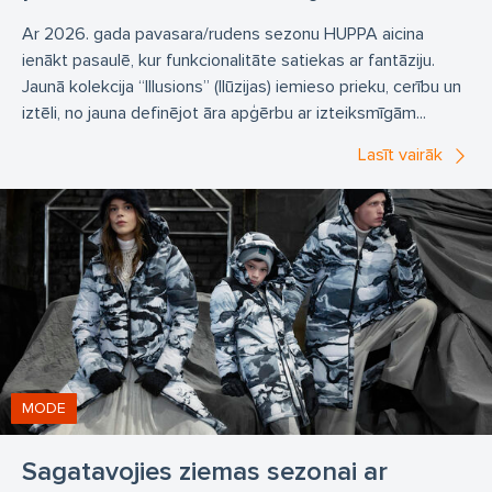
Ar 2026. gada pavasara/rudens sezonu HUPPA aicina
ienākt pasaulē, kur funkcionalitāte satiekas ar fantāziju.
Jaunā kolekcija “Illusions” (Ilūzijas) iemieso prieku, cerību un
iztēli, no jauna definējot āra apģērbu ar izteiksmīgām...
Lasīt vairāk
MODE
Sagatavojies ziemas sezonai ar