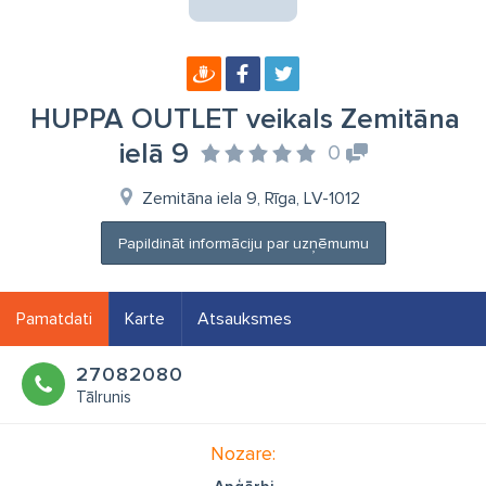
HUPPA OUTLET veikals Zemitāna
ielā 9
0
Zemitāna iela 9, Rīga, LV-1012
Papildināt informāciju par uzņēmumu
Pamatdati
Karte
Atsauksmes
27082080
Tālrunis
Nozare: