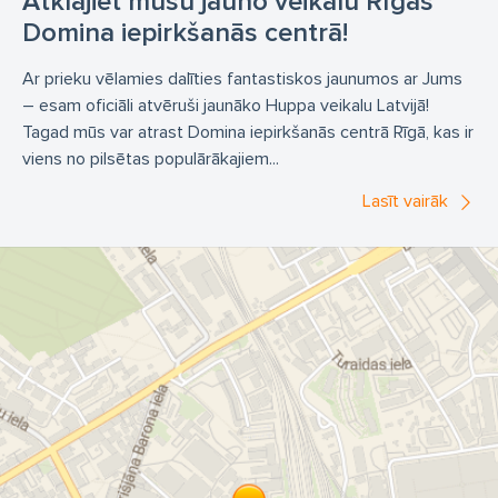
Atklājiet mūsu jauno veikalu Rīgas
Domina iepirkšanās centrā!
Ar prieku vēlamies dalīties fantastiskos jaunumos ar Jums
– esam oficiāli atvēruši jaunāko Huppa veikalu Latvijā!
Tagad mūs var atrast Domina iepirkšanās centrā Rīgā, kas ir
viens no pilsētas populārākajiem...
Lasīt vairāk