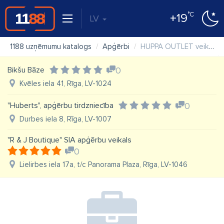
°C
+19
LV
1188 uzņēmumu katalogs
Apģērbi
HUPPA OUTLET veikals Zemitāna ielā 9
Bikšu Bāze
0
Kvēles iela 41, Rīga, LV-1024
"Huberts", apģērbu tirdzniecība
0
Durbes iela 8, Rīga, LV-1007
"R & J Boutique" SIA apģērbu veikals
0
Lielirbes iela 17a, t/c Panorama Plaza, Rīga, LV-1046