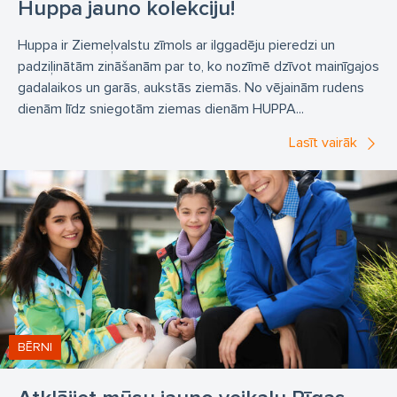
Huppa jauno kolekciju!
Huppa ir Ziemeļvalstu zīmols ar ilggadēju pieredzi un
padziļinātām zināšanām par to, ko nozīmē dzīvot mainīgajos
gadalaikos un garās, aukstās ziemās. No vējainām rudens
dienām līdz sniegotām ziemas dienām HUPPA...
Lasīt vairāk
BĒRNI