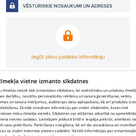
VĒSTURISKIE NOSAUKUMI UN ADRESES
Iegūt pilnu juridisko informāciju
 tīmekļa vietne izmanto sīkdatnes
 tīmekļa vietnē tiek izmantotas sīkdatnes, lai nodrošinātu un uzlabotu tīmek
nes darbību., nosūtītu personalizētu reklāmu un satura ģenerēšanai, veiktu
āmas un satura mērījumus, auditorijas datu apkopošanu, kā arī produktu izst
zlabošanu. Zemāk sniedzam informāciju par visām sīkdatnēm, kuras tiek
ntotas mūsu tīmekļa vietnēs. Sīkdatnes var atšķirties atkarībā no apmeklētā
rneta vietnes sadaļas. Lietotājam jebkurā brīdī ir iespēja piekrist, atteikties va
īt savu piekrišanu. Piekrišanas sniegšana, kā arī tās atsaukšana vai mainīša
ecas uz visām interneta vietnes sadaļām. Vairāk informācijas par izmantotaj