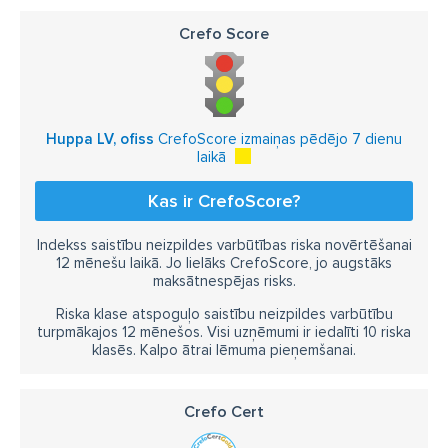
Crefo Score
Huppa LV, ofiss
CrefoScore izmaiņas pēdējo 7 dienu
laikā
Kas ir CrefoScore?
Indekss saistību neizpildes varbūtības riska novērtēšanai
12 mēnešu laikā. Jo lielāks CrefoScore, jo augstāks
maksātnespējas risks.
Riska klase atspoguļo saistību neizpildes varbūtību
turpmākajos 12 mēnešos. Visi uzņēmumi ir iedalīti 10 riska
klasēs. Kalpo ātrai lēmuma pieņemšanai.
Crefo Cert