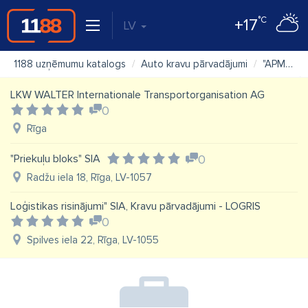
°C
+17
LV
1188 uzņēmumu katalogs
Auto kravu pārvadājumi
"APM EXPRES" SIA
LKW WALTER Internationale Transportorganisation AG
0
Rīga
"Priekuļu bloks" SIA
0
Radžu iela 18, Rīga, LV-1057
Loģistikas risinājumi" SIA, Kravu pārvadājumi - LOGRIS
0
Spilves iela 22, Rīga, LV-1055