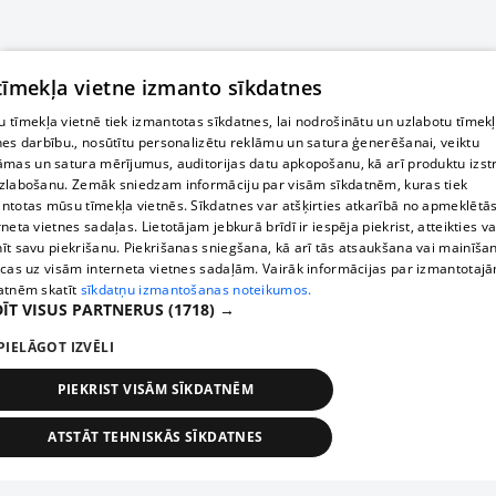
 tīmekļa vietne izmanto sīkdatnes
 tīmekļa vietnē tiek izmantotas sīkdatnes, lai nodrošinātu un uzlabotu tīmek
nes darbību., nosūtītu personalizētu reklāmu un satura ģenerēšanai, veiktu
āmas un satura mērījumus, auditorijas datu apkopošanu, kā arī produktu izst
zlabošanu. Zemāk sniedzam informāciju par visām sīkdatnēm, kuras tiek
ntotas mūsu tīmekļa vietnēs. Sīkdatnes var atšķirties atkarībā no apmeklētā
rneta vietnes sadaļas. Lietotājam jebkurā brīdī ir iespēja piekrist, atteikties va
īt savu piekrišanu. Piekrišanas sniegšana, kā arī tās atsaukšana vai mainīša
ecas uz visām interneta vietnes sadaļām. Vairāk informācijas par izmantotaj
atnēm skatīt
sīkdatņu izmantošanas noteikumos.
ĪT VISUS PARTNERUS
(1718) →
PIELĀGOT IZVĒLI
PIEKRIST VISĀM SĪKDATNĒM
ATSTĀT TEHNISKĀS SĪKDATNES
TEHNISKĀS/OBLIGĀTĀS
STATISTIKAS
MĒRĶĒŠANA