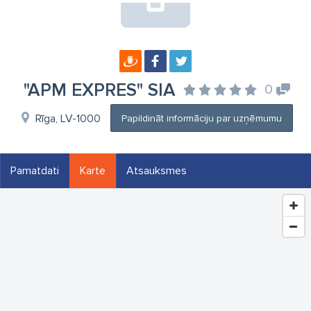
"APM EXPRES" SIA
0
Rīga, LV-1000
Papildināt informāciju par uzņēmumu
Pamatdati
Karte
Atsauksmes