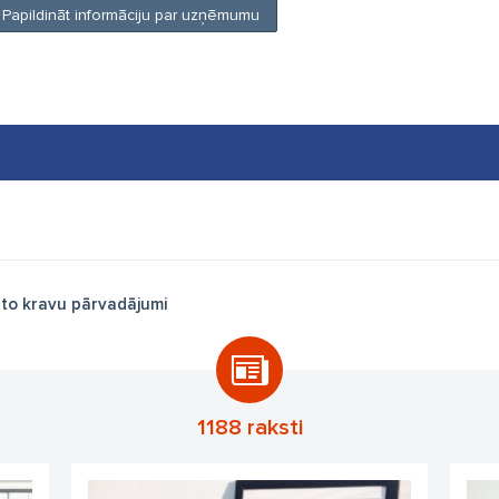
Papildināt informāciju par uzņēmumu
to kravu pārvadājumi
1188 raksti