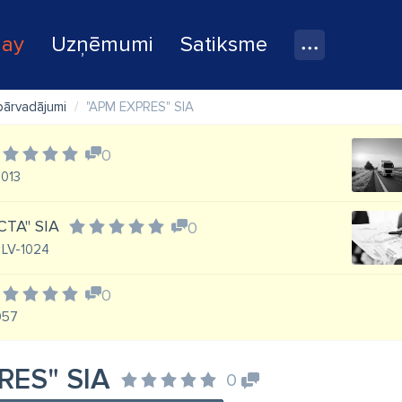
lay
Uzņēmumi
Satiksme
pārvadājumi
"APM EXPRES" SIA
0
1013
ICTA" SIA
0
, LV-1024
0
1057
RES" SIA
0