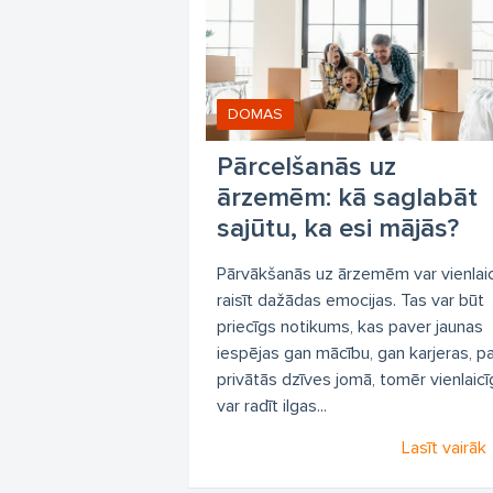
DOMAS
Pārcelšanās uz
ārzemēm: kā saglabāt
sajūtu, ka esi mājās?
Pārvākšanās uz ārzemēm var vienlaic
raisīt dažādas emocijas. Tas var būt
priecīgs notikums, kas paver jaunas
iespējas gan mācību, gan karjeras, p
privātās dzīves jomā, tomēr vienlaicī
var radīt ilgas...
Lasīt vairāk