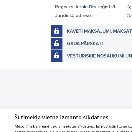
Reģistrs, Ierakstīts reģistrā:
Ko
Juridiskā adrese:
Og
KAVĒTI MAKSĀJUMI, MAKSĀ
GADA PĀRSKATI
VĒSTURISKIE NOSAUKUMI U
Šī tīmekļa vietne izmanto sīkdatnes
Mūsu tīmekļa vietnē tiek izmantotas sīkdatnes, lai nodrošinātu un u
satura ģenerēšanai, veiktu reklāmas un satura mērījumus, auditorij