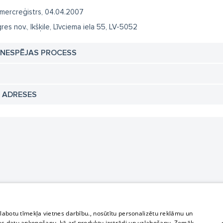
mercreģistrs, 04.04.2007
res nov., Ikšķile, Līvciema iela 55, LV-5052
TNESPĒJAS PROCESS
N ADRESES
zlabotu tīmekļa vietnes darbību., nosūtītu personalizētu reklāmu un
as datu apkopošanu, kā arī produktu izstrādi un uzlabošanu. Zemāk