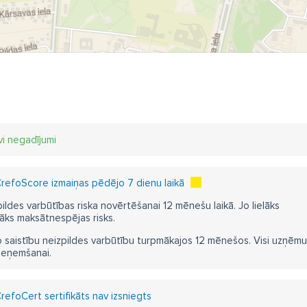
vi negadījumi
refoScore izmaiņas pēdējo 7 dienu laikā
pildes varbūtības riska novērtēšanai 12 mēnešu laikā. Jo lielāks
āks maksātnespējas risks.
 saistību neizpildes varbūtību turpmākajos 12 mēnešos. Visi uzņēmumi i
ieņemšanai.
refoCert sertifikāts nav izsniegts