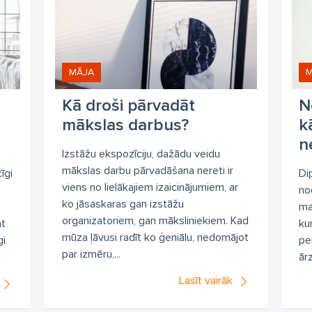
MĀJA
M
Kā droši pārvadāt
N
mākslas darbus?
k
n
Izstāžu ekspozīciju, dažādu veidu
mākslas darbu pārvadāšana nereti ir
īgi
Di
viens no lielākajiem izaicinājumiem, ar
no
ko jāsaskaras gan izstāžu
ma
organizatoriem, gan māksliniekiem. Kad
at
ku
mūza ļāvusi radīt ko ģeniālu, nedomājot
gi
pe
par izmēru,...
ār
Lasīt vairāk