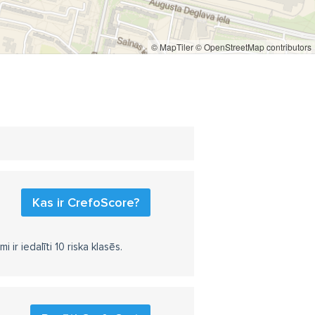
© MapTiler
© OpenStreetMap contributors
Kas ir CrefoScore?
r iedalīti 10 riska klasēs.