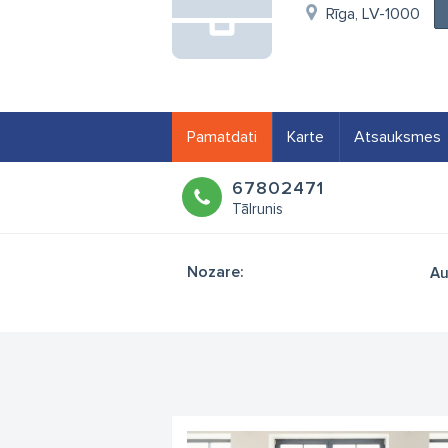
Rīga, LV-1000
Pamatdati
Karte
Atsauksmes
67802471
Tālrunis
Nozare:
Au