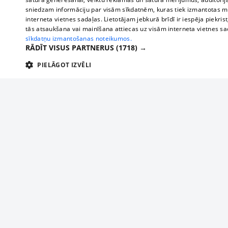
sniedzam informāciju par visām sīkdatnēm, kuras tiek izmantotas mū
interneta vietnes sadaļas. Lietotājam jebkurā brīdī ir iespēja piekrist
tās atsaukšana vai mainīšana attiecas uz visām interneta vietnes s
sīkdatņu izmantošanas noteikumos.
RĀDĪT VISUS PARTNERUS
(1718) →
PIELĀGOT IZVĒLI
TEHNISKĀS/OBLIGĀTĀS
STATISTIKAS
M
Tehniskās/
Tehniskās/obligātās sīkdatnes nepieciešamas, lai lietotājs varētu brīvi apm
lietotājam nepieciešamo informāciju.
Par mums
Uzņēmu
Nodrošinātājs
/
Darbības
Reklāma
Autobusi
Nosaukums
Apra
Domēns
ilgums
starptau
Biznesa klientiem
delfi-adid
delfi.lv
1 gads
Izdev
Autobus
Tarifi
gdpr
measureadv.com
59
Šis s
Vilcienu
Privātuma politika
minūtes
54
Sīkdatņu iestatījumi
sekundes