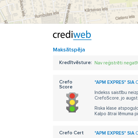
Maksātspēja
Kredītvēsture:
Nav reģistrēti negatī
Crefo
"APM EXPRES" SIA
C
Score
Indekss saistību neiz
CrefoScore, jo augst
Riska klase atspoguļo
Kalpo ātrai lēmuma p
Crefo Cert
"APM EXPRES" SIA
C