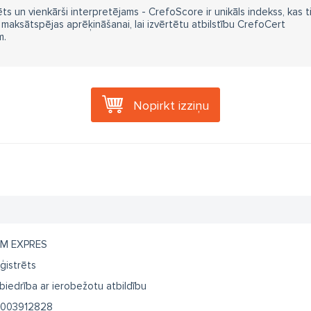
ts un vienkārši interpretējams - CrefoScore ir unikāls indekss, kas t
aksātspējas aprēķināšanai, lai izvērtētu atbilstību CrefoCert
m.
Nopirkt izziņu
M EXPRES
ģistrēts
biedrība ar ierobežotu atbildību
003912828