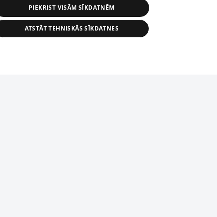
PIEKRIST VISĀM SĪKDATNĒM
ATSTĀT TEHNISKĀS SĪKDATNES
s, tās daļas vai datu bāzē iekļautās
ai informācijas daļas pavairošana vai
ādā formā stingri aizliegta. Tāpat arī ir
tīmekļa vietne nevarēs pilnvērtīgi darboties un sniegt
pielāde automātiskā režīmā. Jebkura
publicētā materiāla pārpublicēšana ir
zliegta bez 1188 web lapas redakcijas
domēnā.
bas dienests: e-pasts -
info@1188.lv