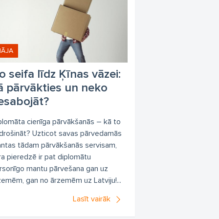
ĀJA
o seifa līdz Ķīnas vāzei:
ā pārvākties un neko
esabojāt?
plomāta cienīga pārvākšanās – kā to
drošināt? Uzticot savas pārvedamās
ntas tādam pārvākšanās servisam,
ra pieredzē ir pat diplomātu
rsonīgo mantu pārvešana gan uz
zemēm, gan no ārzemēm uz Latviju!...
Lasīt vairāk