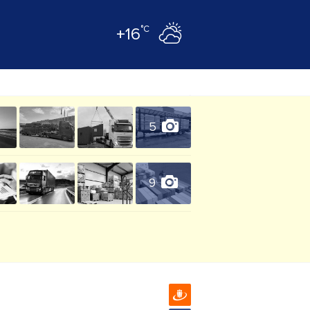
°C
+16
5
9