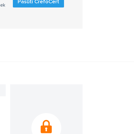
Pasūti CrefoCert
iek