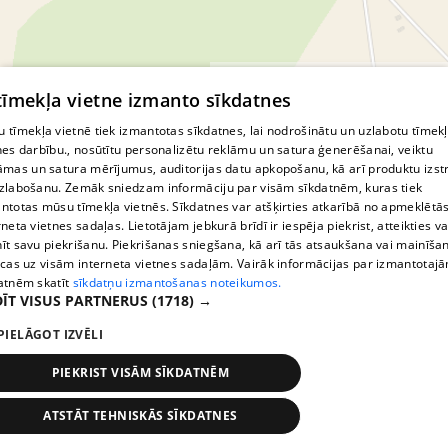
© MapTiler
© OpenStreetMap contributors
 tīmekļa vietne izmanto sīkdatnes
 tīmekļa vietnē tiek izmantotas sīkdatnes, lai nodrošinātu un uzlabotu tīmek
nes darbību., nosūtītu personalizētu reklāmu un satura ģenerēšanai, veiktu
āmas un satura mērījumus, auditorijas datu apkopošanu, kā arī produktu izst
zlabošanu. Zemāk sniedzam informāciju par visām sīkdatnēm, kuras tiek
ntotas mūsu tīmekļa vietnēs. Sīkdatnes var atšķirties atkarībā no apmeklētā
rneta vietnes sadaļas. Lietotājam jebkurā brīdī ir iespēja piekrist, atteikties va
īt savu piekrišanu. Piekrišanas sniegšana, kā arī tās atsaukšana vai mainīša
ecas uz visām interneta vietnes sadaļām. Vairāk informācijas par izmantotaj
atnēm skatīt
sīkdatņu izmantošanas noteikumos.
ĪT VISUS PARTNERUS
(1718) →
PIELĀGOT IZVĒLI
PIEKRIST VISĀM SĪKDATNĒM
ATSTĀT TEHNISKĀS SĪKDATNES