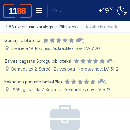
°C
+19
LV
1188 uzņēmumu katalogs
Bibliotēka
Jēkabpils novada Dunavas bibliotēka
Gostiņu bibliotēka
0
Lielā iela 19, Pļaviņas, Aizkraukles nov., LV-5120
Zalves pagasta Sproģu bibliotēka
0
Bērnudārzs 2, Sproģi, Zalves pag., Neretas nov., LV-5112
Kokneses pagasta bibliotēka
0
1905. gada iela 7, Koknese, Aizkraukles nov., LV-5113