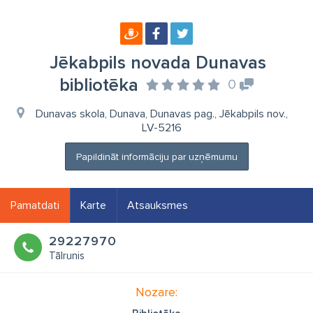
Jēkabpils novada Dunavas
bibliotēka
0
Dunavas skola, Dunava, Dunavas pag., Jēkabpils nov.,
LV-5216
Papildināt informāciju par uzņēmumu
Pamatdati
Karte
Atsauksmes
29227970
Tālrunis
Nozare: