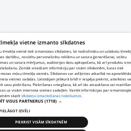
 tīmekļa vietne izmanto sīkdatnes
 tīmekļa vietnē tiek izmantotas sīkdatnes, lai nodrošinātu un uzlabotu tīmek
nes darbību., nosūtītu personalizētu reklāmu un satura ģenerēšanai, veiktu
āmas un satura mērījumus, auditorijas datu apkopošanu, kā arī produktu izst
zlabošanu. Zemāk sniedzam informāciju par visām sīkdatnēm, kuras tiek
ntotas mūsu tīmekļa vietnēs. Sīkdatnes var atšķirties atkarībā no apmeklētā
rneta vietnes sadaļas. Lietotājam jebkurā brīdī ir iespēja piekrist, atteikties va
īt savu piekrišanu. Piekrišanas sniegšana, kā arī tās atsaukšana vai mainīša
ecas uz visām interneta vietnes sadaļām. Vairāk informācijas par izmantotaj
atnēm skatīt
sīkdatņu izmantošanas noteikumos.
ĪT VISUS PARTNERUS
(1718) →
PIELĀGOT IZVĒLI
PIEKRIST VISĀM SĪKDATNĒM