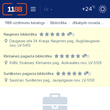
°C
+24
LV
1188 uzņēmumu katalogs
Bibliotēka
Jēkabpils novada Dunavas bibliotēka
Naujenes bibliotēka
0
Daugavas iela 34, Krauja, Naujenes pag., Augšdaugavas
nov., LV-5413
Klintaines pagasta bibliotēka
0
Kūlīši, Stukmaņi, Klintaines pag., Aizkraukles nov., LV-5129
Sunākstes pagasta bibliotēka
0
Saulstari, Sunākstes pag., Jaunjelgavas nov., LV-5130