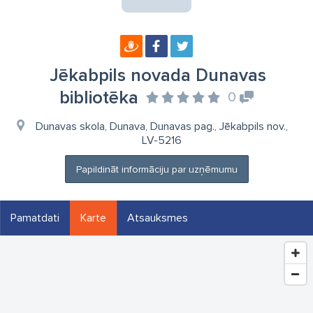
Jēkabpils novada Dunavas
bibliotēka
0
Dunavas skola, Dunava, Dunavas pag., Jēkabpils nov.,
LV-5216
Papildināt informāciju par uzņēmumu
Pamatdati
Karte
Atsauksmes