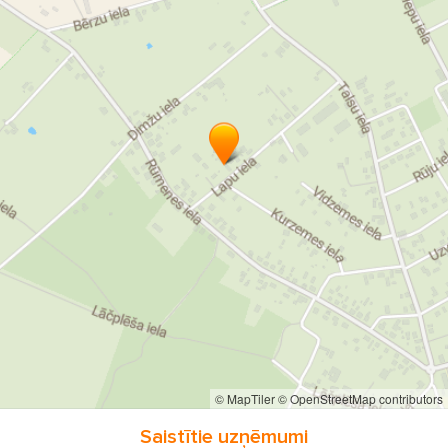
CNC un lāzera graviera pakalpojumi
koka apstrāde
akmens apstrāde
plastikāta apstrāde
Kapu labiekārtošana un apbedīšanas piederumi
Kapu labiekārtošana
apbedīšanas piederumi
"Kalve Kandavā" Kapu labiekārtošana un apbedīšanas
piederumi
© MapTiler
© OpenStreetMap contributors
Saistītie uzņēmumi