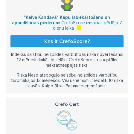
"Kalve Kandavā" Kapu labiekārtošana un
apbedīšanas piederumi
CrefoScore izmaiņas pēdējo 7
dienu laikā
Kas ir CrefoScore?
Indekss saistību neizpildes varbūtības riska novērtēšanai
12 mēnešu laikā. Jo lielāks CrefoScore, jo augstāks
maksātnespējas risks.
Riska klase atspoguļo saistību neizpildes varbūtību
turpmākajos 12 mēnešos. Visi uzņēmumi ir iedalīti 10 riska
klasēs. Kalpo ātrai lēmuma pieņemšanai.
Crefo Cert