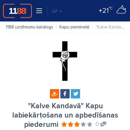
°C
+21
LV
1188 uzņēmumu katalogs
Kapu pieminekļi
"Kalve Kandavā" Kapu labiekārtošana un apbedīšanas piederumi
"Kalve Kandavā" Kapu
labiekārtošana un apbedīšanas
piederumi
0