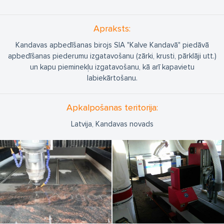
Apraksts:
Kandavas apbedīšanas birojs SIA "Kalve Kandavā" piedāvā
apbedīšanas piederumu izgatavošanu (zārki, krusti, pārklāji utt.)
un kapu pieminekļu izgatavošanu, kā arī kapavietu
labiekārtošanu.
Apkalpošanas teritorija:
Latvija, Kandavas novads