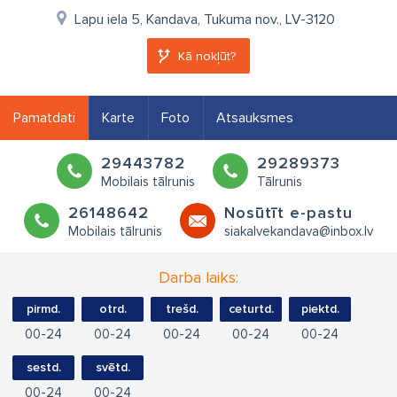
Lapu iela 5, Kandava, Tukuma nov., LV-3120
Kā nokļūt?
Pamatdati
Karte
Foto
Atsauksmes
29443782
29289373
Mobilais tālrunis
Tālrunis
26148642
Nosūtīt e-pastu
Mobilais tālrunis
siakalvekandava@inbox.lv
Darba laiks:
pirmd.
otrd.
trešd.
ceturtd.
piektd.
00
24
00
24
00
24
00
24
00
24
sestd.
svētd.
00
24
00
24