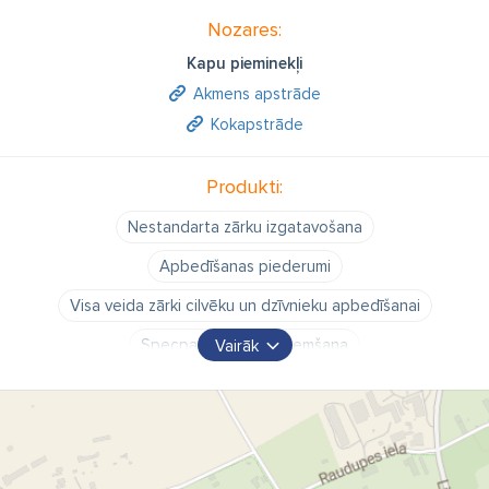
Nozares:
Kapu pieminekļi
Akmens apstrāde
Kokapstrāde
Produkti:
Nestandarta zārku izgatavošana
Apbedīšanas piederumi
Visa veida zārki cilvēku un dzīvnieku apbedīšanai
Specpasūtījumu pieņemšana
Vairāk
Kapa vietu noformēšana un izveidošana
kapavietu labiekārtošana
Kapu pieminekļi
CNC un lāzera gravējumi