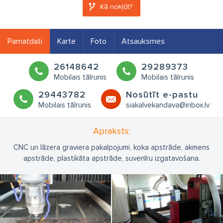
Kā nokļūt?
Pamatdati
Karte
Foto
Atsauksmes
26148642
29289373
Mobilais tālrunis
Mobilais tālrunis
29443782
Nosūtīt e-pastu
Mobilais tālrunis
siakalvekandava@inbox.lv
Apraksts:
CNC un lāzera graviera pakalpojumi, koka apstrāde, akmens
apstrāde, plastikāta apstrāde, suvenīru izgatavošana.