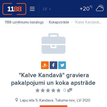
°C
+20
LV
1188 uzņēmumu katalogs
Kokapstrāde
"Kalve Kandavā" graviera pakalpojumi un koka apstrāde
"Kalve Kandavā" graviera
pakalpojumi un koka apstrāde
0
Lapu iela 5, Kandava, Tukuma nov., LV-3120