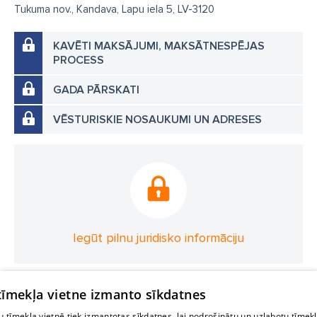
Tukuma nov., Kandava, Lapu iela 5, LV-3120
KAVĒTI MAKSĀJUMI, MAKSĀTNESPĒJAS
PROCESS
GADA PĀRSKATI
VĒSTURISKIE NOSAUKUMI UN ADRESES
Iegūt pilnu juridisko informāciju
 tīmekļa vietne izmanto sīkdatnes
 tīmekļa vietnē tiek izmantotas sīkdatnes, lai nodrošinātu un uzlabotu tīmek