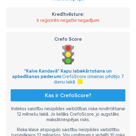
Kredītvēsture:
Ir reģistrēti negatīvi negadījumi
Crefo Score
"Kalve Kandavā" Kapu labiekārtošana un
apbedīšanas piederumi
CrefoScore izmaiņas pēdējo 7
dienu laikā
Kas ir CrefoScore?
Indekss saistību neizpildes varbūtības riska novērtēšanai
12 mēnešu laikā. Jo lielāks CrefoScore, jo augstāks
maksātnespējas risks.
Riska klase atspoguļo saistību neizpildes varbūtību
turpmākajos 12 mēnešos. Visi uzņēmumi ir iedalīti 10 riska