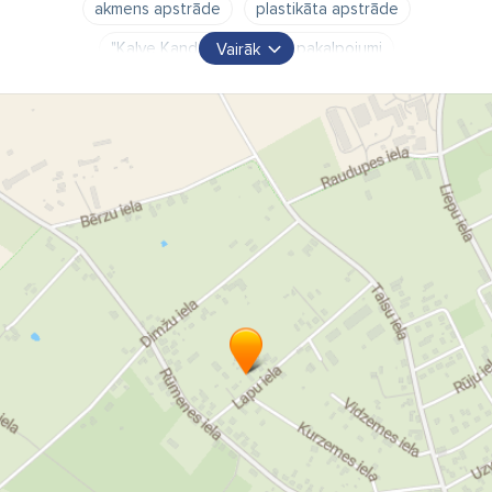
akmens apstrāde
plastikāta apstrāde
"Kalve Kandavā" graviera pakalpojumi
Vairāk
suvenīru izgatavošana