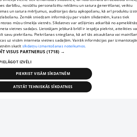
nes darbību., nosūtītu personalizētu reklāmu un satura ģenerēšanai, veiktu
āmas un satura mērījumus, auditorijas datu apkopošanu, kā arī produktu izst
zlabošanu. Zemāk sniedzam informāciju par visām sīkdatnēm, kuras tiek
ntotas mūsu tīmekļa vietnēs. Sīkdatnes var atšķirties atkarībā no apmeklētā
rneta vietnes sadaļas. Lietotājam jebkurā brīdī ir iespēja piekrist, atteikties va
īt savu piekrišanu. Piekrišanas sniegšana, kā arī tās atsaukšana vai mainīša
ecas uz visām interneta vietnes sadaļām. Vairāk informācijas par izmantotaj
atnēm skatīt
sīkdatņu izmantošanas noteikumos.
ĪT VISUS PARTNERUS
(1718) →
PIELĀGOT IZVĒLI
PIEKRIST VISĀM SĪKDATNĒM
ATSTĀT TEHNISKĀS SĪKDATNES
TEHNISKĀS/OBLIGĀTĀS
STATISTIKAS
MĒRĶĒŠANA
FUNKCIONĀLĀS
NEKLASIFICĒTĀS