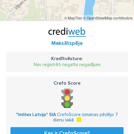
© MapTiler
© OpenStreetMap contributors
Maksātspēja
Kredītvēsture:
Nav reģistrēti negatīvi negadījumi
Crefo Score
"Imlitex Latvija" SIA
CrefoScore izmaiņas pēdējo 7
dienu laikā
Kas ir CrefoScore?