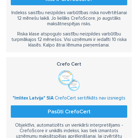
Indekss saistību neizpildes varbūtības riska novērtēšanai
12 mēnešu laikā. Jo lielāks CrefoScore, jo augstāks
maksātnespējas risks.
Riska klase atspoguļo saistību neizpildes varbūtību
turpmākajos 12 mēnešos. Visi uzņēmumi ir iedalīti 10 riska
klasēs. Kalpo ātrai lēmuma pieņemšanai.
Crefo Cert
"Imlitex Latvija" SIA
CrefoCert sertifikāts nav izsniegts
Pasūti CrefoCert
Objektīvs, automatizēts un vienkārši interpretējams -
CrefoScore ir unikāls indekss, kas tiek izmantots
uzņēmumu maksātspējas aprēķināšanai, lai izvērtētu