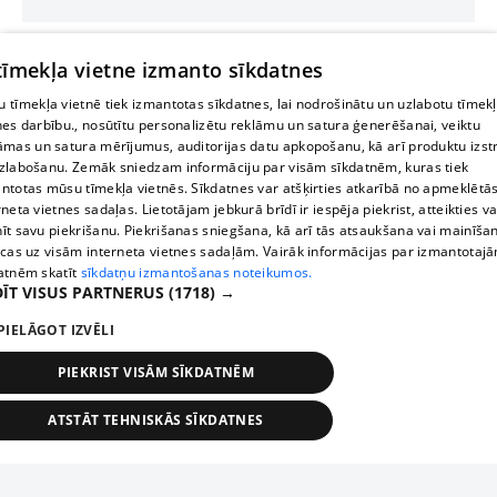
 tīmekļa vietne izmanto sīkdatnes
 tīmekļa vietnē tiek izmantotas sīkdatnes, lai nodrošinātu un uzlabotu tīmek
nes darbību., nosūtītu personalizētu reklāmu un satura ģenerēšanai, veiktu
āmas un satura mērījumus, auditorijas datu apkopošanu, kā arī produktu izst
zlabošanu. Zemāk sniedzam informāciju par visām sīkdatnēm, kuras tiek
ntotas mūsu tīmekļa vietnēs. Sīkdatnes var atšķirties atkarībā no apmeklētā
rneta vietnes sadaļas. Lietotājam jebkurā brīdī ir iespēja piekrist, atteikties va
īt savu piekrišanu. Piekrišanas sniegšana, kā arī tās atsaukšana vai mainīša
ecas uz visām interneta vietnes sadaļām. Vairāk informācijas par izmantotaj
atnēm skatīt
sīkdatņu izmantošanas noteikumos.
ĪT VISUS PARTNERUS
(1718) →
PIELĀGOT IZVĒLI
PIEKRIST VISĀM SĪKDATNĒM
ATSTĀT TEHNISKĀS SĪKDATNES
TEHNISKĀS/OBLIGĀTĀS
STATISTIKAS
MĒRĶĒŠANA