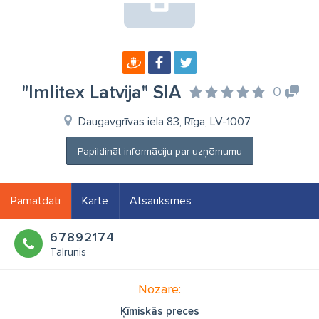
"Imlitex Latvija" SIA
0
Daugavgrīvas iela 83, Rīga, LV-1007
Papildināt informāciju par uzņēmumu
Pamatdati
Karte
Atsauksmes
67892174
Tālrunis
Nozare:
Ķīmiskās preces