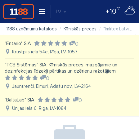
°C
+10
LV
1188 uzņēmumu katalogs
Ķīmiskās preces
"Imlitex Latvija" SIA
"Entario" SIA
0
Krustpils iela 54e, Rīga, LV-1057
"TCB Sistēmas" SIA, Ķīmiskās preces, mazgājamie un
dezinfekcijas līdzekļi pārtikas un dzērienu ražotājiem
0
Jauntrenči, Eimuri, Ādažu nov., LV-2164
"BaltaLab" SIA
0
Ūnijas iela 6, Rīga, LV-1084