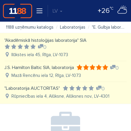
°C
+26
LV
1188 uzņēmumu katalogs
Laboratorijas
"E. Gulbja laboratorija" SIA, Cēsu pieņemšanas punkts
"Akadēmiskā histoloģijas laboratorija" SIA
0
Ilūkstes iela 45, Rīga, LV-1073
J.S. Hamilton Baltic SIA, laboratorija
0
Mazā Rencēnu iela 12, Rīga, LV-1073
"Laboratorija AUCTORITAS"
0
Rūpniecības iela 4, Alūksne, Alūksnes nov., LV-4301