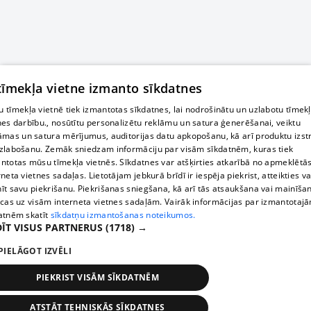
 tīmekļa vietne izmanto sīkdatnes
 tīmekļa vietnē tiek izmantotas sīkdatnes, lai nodrošinātu un uzlabotu tīmek
nes darbību., nosūtītu personalizētu reklāmu un satura ģenerēšanai, veiktu
āmas un satura mērījumus, auditorijas datu apkopošanu, kā arī produktu izst
zlabošanu. Zemāk sniedzam informāciju par visām sīkdatnēm, kuras tiek
ntotas mūsu tīmekļa vietnēs. Sīkdatnes var atšķirties atkarībā no apmeklētā
rneta vietnes sadaļas. Lietotājam jebkurā brīdī ir iespēja piekrist, atteikties va
īt savu piekrišanu. Piekrišanas sniegšana, kā arī tās atsaukšana vai mainīša
ecas uz visām interneta vietnes sadaļām. Vairāk informācijas par izmantotaj
atnēm skatīt
sīkdatņu izmantošanas noteikumos.
ĪT VISUS PARTNERUS
(1718) →
PIELĀGOT IZVĒLI
PIEKRIST VISĀM SĪKDATNĒM
ATSTĀT TEHNISKĀS SĪKDATNES