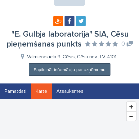
"E. Gulbja laboratorija" SIA, Cēsu
pieņemšanas punkts
0
Valmieras iela 9, Cēsis, Cēsu nov., LV-4101
Papildināt informāciju par uzņēmumu
Pamatdati
Karte
Atsauksmes