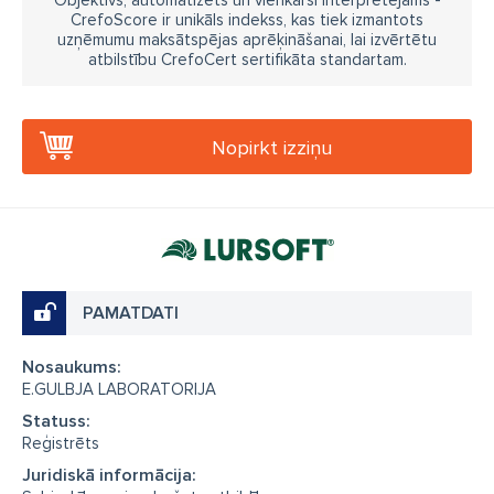
Objektīvs, automatizēts un vienkārši interpretējams -
CrefoScore ir unikāls indekss, kas tiek izmantots
uzņēmumu maksātspējas aprēķināšanai, lai izvērtētu
atbilstību CrefoCert sertifikāta standartam.
Nopirkt izziņu
PAMATDATI
Nosaukums:
E.GULBJA LABORATORIJA
Statuss:
Reģistrēts
Juridiskā informācija: