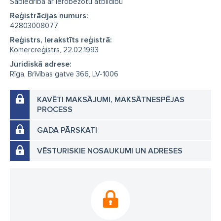
Sabiedrība ar ierobežotu atbildību
Reģistrācijas numurs:
42803008077
Reģistrs, Ierakstīts reģistrā:
Komercreģistrs, 22.02.1993
Juridiskā adrese:
Rīga, Brīvības gatve 366, LV-1006
KAVĒTI MAKSĀJUMI, MAKSĀTNESPĒJAS
PROCESS
GADA PĀRSKATI
VĒSTURISKIE NOSAUKUMI UN ADRESES