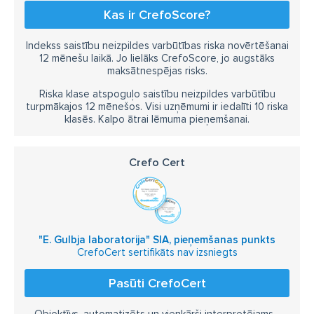
Kas ir CrefoScore?
Indekss saistību neizpildes varbūtības riska novērtēšanai
12 mēnešu laikā. Jo lielāks CrefoScore, jo augstāks
maksātnespējas risks.
Riska klase atspoguļo saistību neizpildes varbūtību
turpmākajos 12 mēnešos. Visi uzņēmumi ir iedalīti 10 riska
klasēs. Kalpo ātrai lēmuma pieņemšanai.
Crefo Cert
"E. Gulbja laboratorija" SIA, pieņemšanas punkts
CrefoCert sertifikāts nav izsniegts
Pasūti CrefoCert