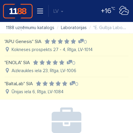
°C
+16
LV
1188 uzņēmumu katalogs
Laboratorijas
"E. Gulbja Laboratorija" SIA, Bauskas pieņemšanas punkts
"APU Genesis" SIA
0
Kokneses prospekts 27 - 4, Rīga, LV-1014
"ENOLA" SIA
0
Aizkraukles iela 23, Rīga, LV-1006
"BaltaLab" SIA
0
Ūnijas iela 6, Rīga, LV-1084