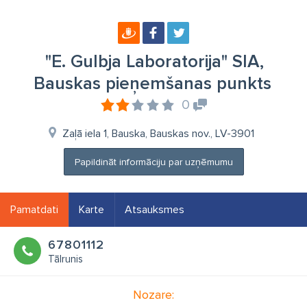
"E. Gulbja Laboratorija" SIA,
Bauskas pieņemšanas punkts
0
Zaļā iela 1, Bauska, Bauskas nov., LV-3901
Papildināt informāciju par uzņēmumu
Pamatdati
Karte
Atsauksmes
67801112
Tālrunis
Nozare: