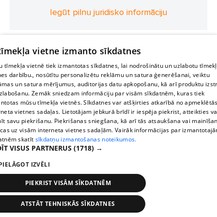
Iegūt pilnu juridisko informāciju
 tīmekļa vietne izmanto sīkdatnes
 tīmekļa vietnē tiek izmantotas sīkdatnes, lai nodrošinātu un uzlabotu tīmek
nes darbību., nosūtītu personalizētu reklāmu un satura ģenerēšanai, veiktu
āmas un satura mērījumus, auditorijas datu apkopošanu, kā arī produktu izst
zlabošanu. Zemāk sniedzam informāciju par visām sīkdatnēm, kuras tiek
ntotas mūsu tīmekļa vietnēs. Sīkdatnes var atšķirties atkarībā no apmeklētā
rneta vietnes sadaļas. Lietotājam jebkurā brīdī ir iespēja piekrist, atteikties va
īt savu piekrišanu. Piekrišanas sniegšana, kā arī tās atsaukšana vai mainīša
ecas uz visām interneta vietnes sadaļām. Vairāk informācijas par izmantotaj
atnēm skatīt
sīkdatņu izmantošanas noteikumos.
ĪT VISUS PARTNERUS
(1718) →
PIELĀGOT IZVĒLI
PIEKRIST VISĀM SĪKDATNĒM
ATSTĀT TEHNISKĀS SĪKDATNES