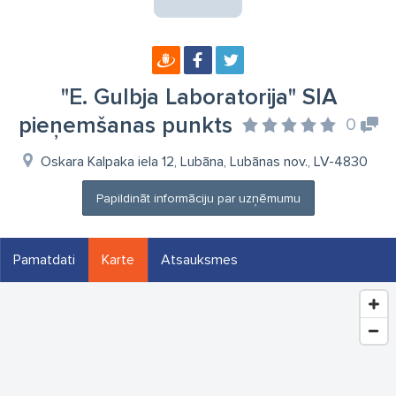
"E. Gulbja Laboratorija" SIA
pieņemšanas punkts
0
Oskara Kalpaka iela 12, Lubāna, Lubānas nov., LV-4830
Papildināt informāciju par uzņēmumu
Pamatdati
Karte
Atsauksmes