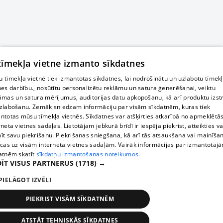
 tīmekļa vietne izmanto sīkdatnes
 tīmekļa vietnē tiek izmantotas sīkdatnes, lai nodrošinātu un uzlabotu tīmek
nes darbību., nosūtītu personalizētu reklāmu un satura ģenerēšanai, veiktu
āmas un satura mērījumus, auditorijas datu apkopošanu, kā arī produktu izst
zlabošanu. Zemāk sniedzam informāciju par visām sīkdatnēm, kuras tiek
ntotas mūsu tīmekļa vietnēs. Sīkdatnes var atšķirties atkarībā no apmeklētā
rneta vietnes sadaļas. Lietotājam jebkurā brīdī ir iespēja piekrist, atteikties va
īt savu piekrišanu. Piekrišanas sniegšana, kā arī tās atsaukšana vai mainīša
ecas uz visām interneta vietnes sadaļām. Vairāk informācijas par izmantotaj
atnēm skatīt
sīkdatņu izmantošanas noteikumos.
ĪT VISUS PARTNERUS
(1718) →
PIELĀGOT IZVĒLI
PIEKRIST VISĀM SĪKDATNĒM
ATSTĀT TEHNISKĀS SĪKDATNES