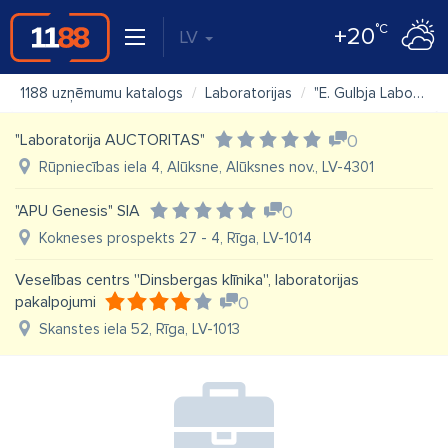
°C
+20
LV
1188 uzņēmumu katalogs
Laboratorijas
"E. Gulbja Laboratorija" SIA pieņemšanas punkts
"Laboratorija AUCTORITAS"
0
Rūpniecības iela 4, Alūksne, Alūksnes nov., LV-4301
"APU Genesis" SIA
0
Kokneses prospekts 27 - 4, Rīga, LV-1014
Veselības centrs ''Dinsbergas klīnika'', laboratorijas
pakalpojumi
0
Skanstes iela 52, Rīga, LV-1013