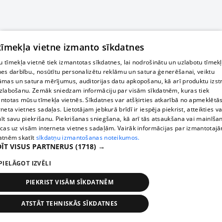
 tīmekļa vietne izmanto sīkdatnes
 tīmekļa vietnē tiek izmantotas sīkdatnes, lai nodrošinātu un uzlabotu tīmek
nes darbību., nosūtītu personalizētu reklāmu un satura ģenerēšanai, veiktu
āmas un satura mērījumus, auditorijas datu apkopošanu, kā arī produktu izst
zlabošanu. Zemāk sniedzam informāciju par visām sīkdatnēm, kuras tiek
ntotas mūsu tīmekļa vietnēs. Sīkdatnes var atšķirties atkarībā no apmeklētā
rneta vietnes sadaļas. Lietotājam jebkurā brīdī ir iespēja piekrist, atteikties va
īt savu piekrišanu. Piekrišanas sniegšana, kā arī tās atsaukšana vai mainīša
ecas uz visām interneta vietnes sadaļām. Vairāk informācijas par izmantotaj
atnēm skatīt
sīkdatņu izmantošanas noteikumos.
ĪT VISUS PARTNERUS
(1718) →
PIELĀGOT IZVĒLI
PIEKRIST VISĀM SĪKDATNĒM
ATSTĀT TEHNISKĀS SĪKDATNES