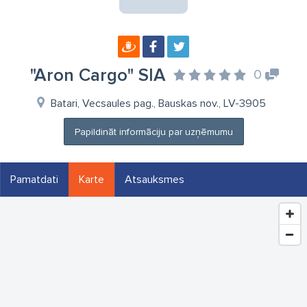
"Aron Cargo" SIA
0
Batari, Vecsaules pag., Bauskas nov., LV-3905
Papildināt informāciju par uzņēmumu
Pamatdati
Karte
Atsauksmes