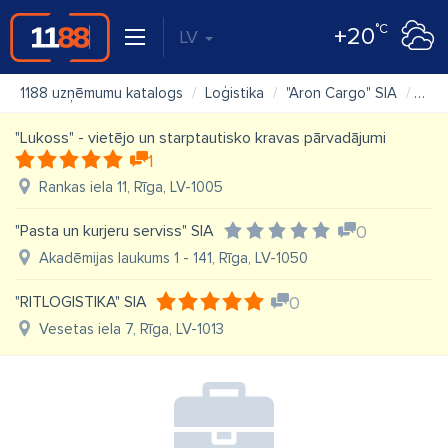
°C
+20
LV
1188 uzņēmumu katalogs
Loģistika
"Aron Cargo" SIA
Kar
"Lukoss" - vietējo un starptautisko kravas pārvadājumi
1
Rankas iela 11, Rīga, LV-1005
"Pasta un kurjeru serviss" SIA
0
Akadēmijas laukums 1 - 141, Rīga, LV-1050
"RITLOGISTIKA" SIA
0
Vesetas iela 7, Rīga, LV-1013