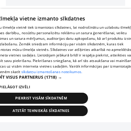
 tīmekļa vietne izmanto sīkdatnes
 tīmekļa vietnē tiek izmantotas sīkdatnes, lai nodrošinātu un uzlabotu tīmek
nes darbību., nosūtītu personalizētu reklāmu un satura ģenerēšanai, veiktu
āmas un satura mērījumus, auditorijas datu apkopošanu, kā arī produktu izst
zlabošanu. Zemāk sniedzam informāciju par visām sīkdatnēm, kuras tiek
ntotas mūsu tīmekļa vietnēs. Sīkdatnes var atšķirties atkarībā no apmeklētā
rneta vietnes sadaļas. Lietotājam jebkurā brīdī ir iespēja piekrist, atteikties va
īt savu piekrišanu. Piekrišanas sniegšana, kā arī tās atsaukšana vai mainīša
ecas uz visām interneta vietnes sadaļām. Vairāk informācijas par izmantotaj
atnēm skatīt
sīkdatņu izmantošanas noteikumos.
ĪT VISUS PARTNERUS
(1718) →
PIELĀGOT IZVĒLI
PIEKRIST VISĀM SĪKDATNĒM
ATSTĀT TEHNISKĀS SĪKDATNES
TEHNISKĀS/OBLIGĀTĀS
STATISTIKAS
MĒRĶĒŠANA