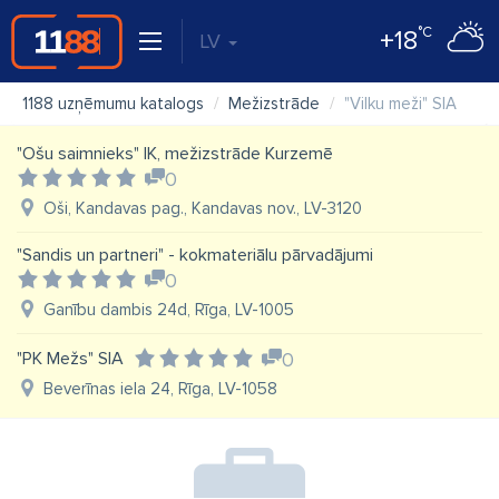
°C
+18
LV
1188 uzņēmumu katalogs
Mežizstrāde
"Vilku meži" SIA
"Ošu saimnieks" IK, mežizstrāde Kurzemē
0
Oši, Kandavas pag., Kandavas nov., LV-3120
"Sandis un partneri" - kokmateriālu pārvadājumi
0
Ganību dambis 24d, Rīga, LV-1005
"PK Mežs" SIA
0
Beverīnas iela 24, Rīga, LV-1058