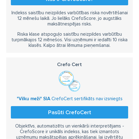
Indekss saistību neizpildes varbūtības riska novērtēšanai
12 mēnešu laikā. Jo lielāks CrefoScore, jo augstāks
maksātnespējas risks.
Riska klase atspoguļo saistību neizpildes varbūtību
turpmākajos 12 mēnešos. Visi uzņēmumi ir iedalīti 10 riska
klasēs. Kalpo ātrai lēmuma pieņemšanai.
Crefo Cert
"Vilku meži" SIA
CrefoCert sertifikāts nav izsniegts
Pasūti CrefoCert
Objektīvs, automatizēts un vienkārši interpretējams -
CrefoScore ir unikāls indekss, kas tiek izmantots
uzņēmumu maksātspējas aprēķināšanai, lai izvērtētu