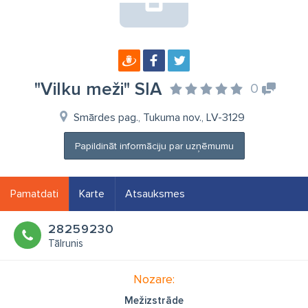
"Vilku meži" SIA
0
Smārdes pag., Tukuma nov., LV-3129
Papildināt informāciju par uzņēmumu
Pamatdati
Karte
Atsauksmes
28259230
Tālrunis
Nozare:
Mežizstrāde