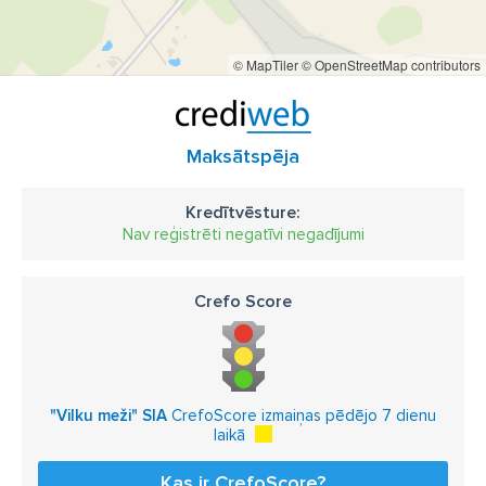
© MapTiler
© OpenStreetMap contributors
Maksātspēja
Kredītvēsture:
Nav reģistrēti negatīvi negadījumi
Crefo Score
"Vilku meži" SIA
CrefoScore izmaiņas pēdējo 7 dienu
laikā
Kas ir CrefoScore?