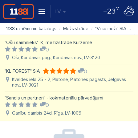
°C
+23
LV
1188 uzņēmumu katalogs
Mežizstrāde
"Vilku meži" SIA
Ka
"Ošu saimnieks" IK, mežizstrāde Kurzemē
0
Oši, Kandavas pag., Kandavas nov., LV-3120
"KL FOREST" SIA
0
Kveldes iela 25 - 2, Platone, Platones pagasts, Jelgavas
nov., LV-3021
"Sandis un partneri" - kokmateriālu pārvadājumi
0
Ganību dambis 24d, Rīga, LV-1005