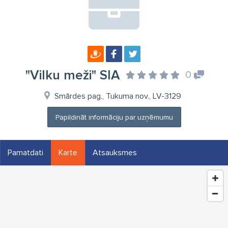
"Vilku meži" SIA
0
Smārdes pag., Tukuma nov., LV-3129
Papildināt informāciju par uzņēmumu
Pamatdati
Karte
Atsauksmes