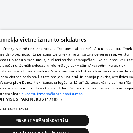
 tīmekļa vietne izmanto sīkdatnes
 tīmekļa vietnē tiek izmantotas sīkdatnes, lai nodrošinātu un uzlabotu tīmek
nes darbību., nosūtītu personalizētu reklāmu un satura ģenerēšanai, veiktu
āmas un satura mērījumus, auditorijas datu apkopošanu, kā arī produktu izst
zlabošanu. Zemāk sniedzam informāciju par visām sīkdatnēm, kuras tiek
ntotas mūsu tīmekļa vietnēs. Sīkdatnes var atšķirties atkarībā no apmeklētā
rneta vietnes sadaļas. Lietotājam jebkurā brīdī ir iespēja piekrist, atteikties va
īt savu piekrišanu. Piekrišanas sniegšana, kā arī tās atsaukšana vai mainīša
ecas uz visām interneta vietnes sadaļām. Vairāk informācijas par izmantotaj
atnēm skatīt
sīkdatņu izmantošanas noteikumos.
ĪT VISUS PARTNERUS
(1718) →
PIELĀGOT IZVĒLI
PIEKRIST VISĀM SĪKDATNĒM