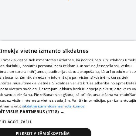
 tīmekļa vietne izmanto sīkdatnes
 tīmekļa vietnē tiek izmantotas sīkdatnes, lai nodrošinātu un uzlabotu tīmek
nes darbību., nosūtītu personalizētu reklāmu un satura ģenerēšanai, veiktu
āmas un satura mērījumus, auditorijas datu apkopošanu, kā arī produktu izst
zlabošanu. Zemāk sniedzam informāciju par visām sīkdatnēm, kuras tiek
ntotas mūsu tīmekļa vietnēs. Sīkdatnes var atšķirties atkarībā no apmeklētā
rneta vietnes sadaļas. Lietotājam jebkurā brīdī ir iespēja piekrist, atteikties va
īt savu piekrišanu. Piekrišanas sniegšana, kā arī tās atsaukšana vai mainīša
ecas uz visām interneta vietnes sadaļām. Vairāk informācijas par izmantotaj
atnēm skatīt
sīkdatņu izmantošanas noteikumos.
ĪT VISUS PARTNERUS
(1718) →
PIELĀGOT IZVĒLI
PIEKRIST VISĀM SĪKDATNĒM