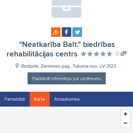
"Neatkarība Balt." biedrības
rehabilitācijas centrs
0
Rindzele, Zentenes pag., Tukuma nov., LV-3123
Papildināt informāciju par uzņēmumu
Pamatdati
Karte
Atsauksmes