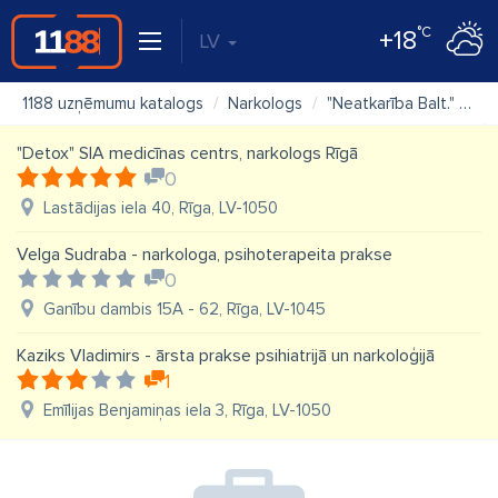
°C
+18
LV
1188 uzņēmumu katalogs
Narkologs
"Neatkarība Balt." biedrības rehabilitācijas centrs
"Detox" SIA medicīnas centrs, narkologs Rīgā
0
Lastādijas iela 40, Rīga, LV-1050
Velga Sudraba - narkologa, psihoterapeita prakse
0
Ganību dambis 15A - 62, Rīga, LV-1045
Kaziks Vladimirs - ārsta prakse psihiatrijā un narkoloģijā
1
Emīlijas Benjamiņas iela 3, Rīga, LV-1050