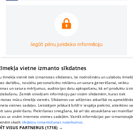
Iegūt pilnu juridisko informāciju
 tīmekļa vietne izmanto sīkdatnes
 tīmekļa vietnē tiek izmantotas sīkdatnes, lai nodrošinātu un uzlabotu tīmek
nes darbību., nosūtītu personalizētu reklāmu un satura ģenerēšanai, veiktu
āmas un satura mērījumus, auditorijas datu apkopošanu, kā arī produktu izst
zlabošanu. Zemāk sniedzam informāciju par visām sīkdatnēm, kuras tiek
ntotas mūsu tīmekļa vietnēs. Sīkdatnes var atšķirties atkarībā no apmeklētā
rneta vietnes sadaļas. Lietotājam jebkurā brīdī ir iespēja piekrist, atteikties va
īt savu piekrišanu. Piekrišanas sniegšana, kā arī tās atsaukšana vai mainīša
ecas uz visām interneta vietnes sadaļām. Vairāk informācijas par izmantotaj
atnēm skatīt
sīkdatņu izmantošanas noteikumos.
ĪT VISUS PARTNERUS
(1718) →