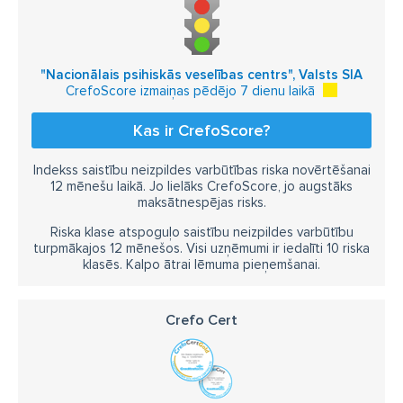
"Nacionālais psihiskās veselības centrs", Valsts SIA
CrefoScore izmaiņas pēdējo 7 dienu laikā
Kas ir CrefoScore?
Indekss saistību neizpildes varbūtības riska novērtēšanai
12 mēnešu laikā. Jo lielāks CrefoScore, jo augstāks
maksātnespējas risks.
Riska klase atspoguļo saistību neizpildes varbūtību
turpmākajos 12 mēnešos. Visi uzņēmumi ir iedalīti 10 riska
klasēs. Kalpo ātrai lēmuma pieņemšanai.
Crefo Cert