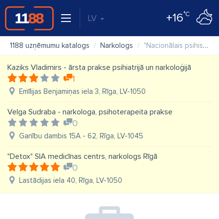
°C
+16
LV
1188 uzņēmumu katalogs
Narkologs
"Nacionālais psihiskās veselības centrs", Valsts SIA, Alkohola, narkotisko un psihotropo vielu reibuma ekspertīzes nodaļa , ANPREN
Kaziks Vladimirs - ārsta prakse psihiatrijā un narkoloģijā
1
Emīlijas Benjamiņas iela 3, Rīga, LV-1050
Velga Sudraba - narkologa, psihoterapeita prakse
0
Ganību dambis 15A - 62, Rīga, LV-1045
"Detox" SIA medicīnas centrs, narkologs Rīgā
0
Lastādijas iela 40, Rīga, LV-1050