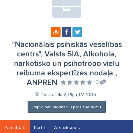
"Nacionālais psihiskās veselības
centrs", Valsts SIA, Alkohola,
narkotisko un psihotropo vielu
reibuma ekspertīzes nodaļa ,
ANPREN
0
Tvaika iela 2, Rīga, LV-1005
Papildināt informāciju par uzņēmumu
Pamatdati
Karte
Atsauksmes