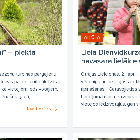
ATPŪTA
” – piektā
Lielā Dienvidkur
pavasara lielākie 
sezonu turpinās pārgājienu
Otrajās Lieldienās, 21. aprīl
kļuvis par iecienītu aktīvās
vērienīgs un aizraujošs no
kā vietējiem iedzīvotājiem,
ripināšanās”! Gatavojieties 
mēnešus gadā,...
baudījumam un neaizmirstam
vietējos iedzīvotājus, gan vi
Lasīt vairāk