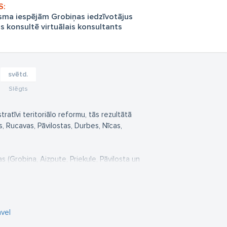
isma iespējām Grobiņas iedzīvotājus
s konsultē virtuālais konsultants
svētd.
Slēgts
ratīvi teritoriālo reformu, tās rezultātā
 Rucavas, Pāvilostas, Durbes, Nīcas,
 (Grobiņa, Aizpute, Priekule, Pāvilosta un
 Kalvenes, Kazdangas, Lažas, Dunikas,
Dunalkas, Vecpils, Tadaiķu, Nīcas,
s).
vel