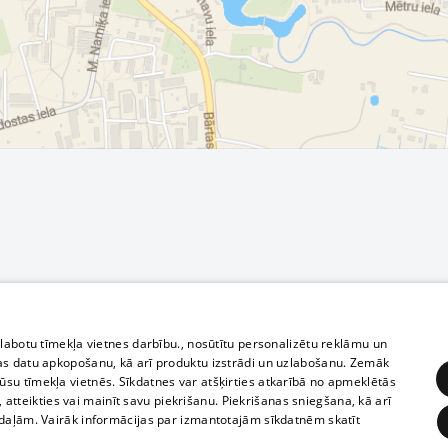
zlabotu tīmekļa vietnes darbību., nosūtītu personalizētu reklāmu un
as datu apkopošanu, kā arī produktu izstrādi un uzlabošanu. Zemāk
su tīmekļa vietnēs. Sīkdatnes var atšķirties atkarībā no apmeklētās
, atteikties vai mainīt savu piekrišanu. Piekrišanas sniegšana, kā arī
adaļām. Vairāk informācijas par izmantotajām sīkdatnēm skatīt