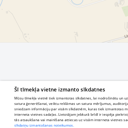
Šī tīmekļa vietne izmanto sīkdatnes
Mūsu tīmekļa vietnē tiek izmantotas sīkdatnes, lai nodrošinātu un u
satura ģenerēšanai, veiktu reklāmas un satura mērījumus, auditorij
sniedzam informāciju par visām sīkdatnēm, kuras tiek izmantotas mū
interneta vietnes sadaļas. Lietotājam jebkurā brīdī ir iespēja piekrist
tās atsaukšana vai mainīšana attiecas uz visām interneta vietnes s
sīkdatņu izmantošanas noteikumos.