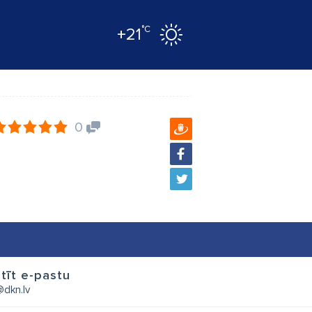
°C
+21
0
tīt e-pastu
dkn.lv