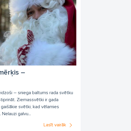
mērķis –
teidzoši – sniega baltums rada svētku
stiprināt. Ziemassvētki ir gada
 gaišākie svētki, kad vēlamies
 Nelauzi galvu...
Lasīt vairāk