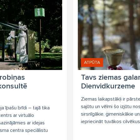
ATPŪTA
Grobiņas
Tavs ziemas gala
konsultē
Dienvidkurzeme
Ziemas laikapstākļi ir pārs
sajūtu un vēlmi šo izjūtu no
īpašu brīdi – tajā tika
sirsnīgākie, ģimeniskākie un
entrs ar virtuālo
iepriecināt tuvākos cilvēkus.
sazinājāmies ar idejas
sma centra speciālistu