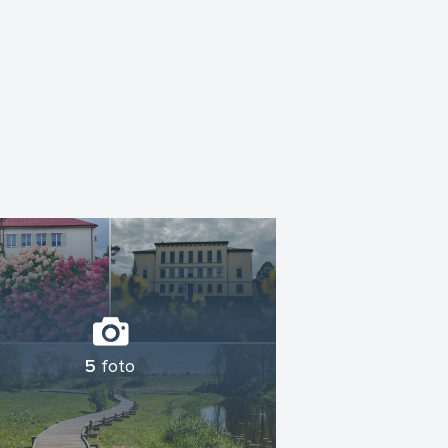
5
foto