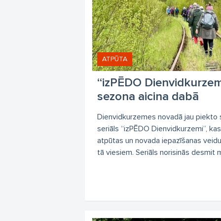
ATPŪTA
“izPĒDO Dienvidkurzemi
sezona aicina dabā
Dienvidkurzemes novadā jau piekto 
seriāls “izPĒDO Dienvidkurzemi”, kas 
atpūtas un novada iepazīšanas veidu 
tā viesiem. Seriāls norisinās desmit 