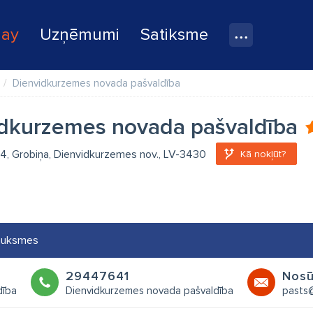
lay
Uzņēmumi
Satiksme
Dienvidkurzemes novada pašvaldība
dkurzemes novada pašvaldība
 54, Grobiņa, Dienvidkurzemes nov., LV-3430
Kā nokļūt?
auksmes
29447641
Nosū
dība
Dienvidkurzemes novada pašvaldība
pasts@