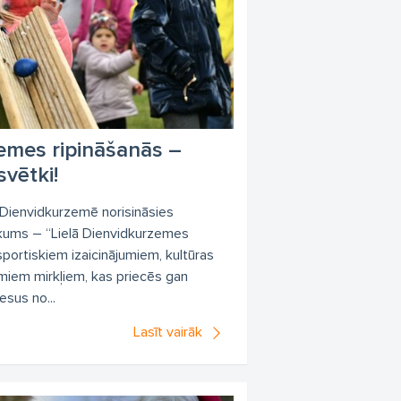
zemes ripināšanās –
svētki!
ī, Dienvidkurzemē norisināsies
tikums – “Lielā Dienvidkurzemes
sportiskiem izaicinājumiem, kultūras
iem mirkļiem, kas priecēs gan
esus no...
Lasīt vairāk