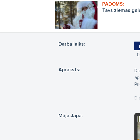
Tavs ziemas gal
Darba laiks:
0
Apraksts:
Di
ap
Pr
Di
Du
Ru
Mājaslapa:
Ot