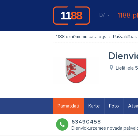
1188 p
LV
1188 uzņēmumu katalogs
Pašvaldības
Dienvi
Lielā iela
Pamatdati
Karte
Foto
Ats
63490458
Dienvidkurzemes novada pašval