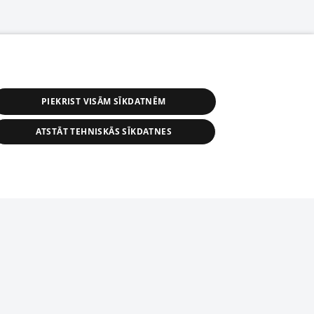
PIEKRIST VISĀM SĪKDATNĒM
ATSTĀT TEHNISKĀS SĪKDATNES
s, tās daļas vai datu bāzē iekļautās
ai informācijas daļas pavairošana vai
ādā formā stingri aizliegta. Tāpat arī ir
tīmekļa vietne nevarēs pilnvērtīgi darboties un sniegt
pielāde automātiskā režīmā. Jebkura
publicētā materiāla pārpublicēšana ir