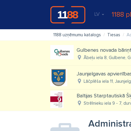
1188 p
LV
1188 uzņēmumu katalogs
Tiesas
Ad
Gulbenes novada bāriņt
Ābeļu iela 8, Gulbene, 
Jaunjelgavas apvienība
Lāčplēša iela 11, Jaunjel
Baltijas Starptautiskā Šķ
Strēlnieku iela 9 - 7, dur
Administra