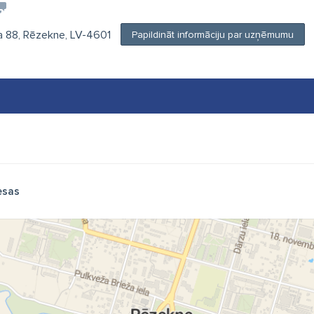
ja 88, Rēzekne, LV-4601
Papildināt informāciju par uzņēmumu
esas