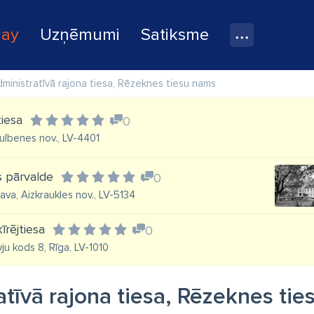
lay
Uzņēmumi
Satiksme
ministratīvā rajona tiesa, Rēzeknes tiesu nams
iesa
0
Gulbenes nov., LV-4401
s pārvalde
0
gava, Aizkraukles nov., LV-5134
īrējtiesa
0
vju kods 8, Rīga, LV-1010
tīvā rajona tiesa, Rēzeknes ti