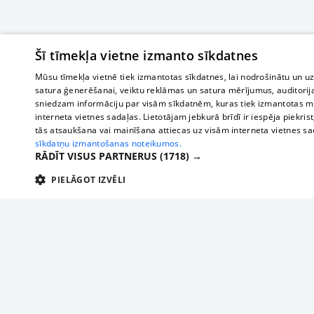
Šī tīmekļa vietne izmanto sīkdatnes
Mūsu tīmekļa vietnē tiek izmantotas sīkdatnes, lai nodrošinātu un u
satura ģenerēšanai, veiktu reklāmas un satura mērījumus, auditorij
sniedzam informāciju par visām sīkdatnēm, kuras tiek izmantotas mū
interneta vietnes sadaļas. Lietotājam jebkurā brīdī ir iespēja piekrist
tās atsaukšana vai mainīšana attiecas uz visām interneta vietnes s
sīkdatņu izmantošanas noteikumos.
RĀDĪT VISUS PARTNERUS
(1718) →
PIELĀGOT IZVĒLI
TEHNISKĀS/OBLIGĀTĀS
STATISTIKAS
M
Tehniskās/
Tehniskās/obligātās sīkdatnes nepieciešamas, lai lietotājs varētu brīvi apm
lietotājam nepieciešamo informāciju.
Par mums
Uzņēmu