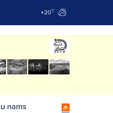
°C
+20
esu nams