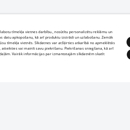
zlabotu tīmekļa vietnes darbību., nosūtītu personalizētu reklāmu un
as datu apkopošanu, kā arī produktu izstrādi un uzlabošanu. Zemāk
su tīmekļa vietnēs. Sīkdatnes var atšķirties atkarībā no apmeklētās
, atteikties vai mainīt savu piekrišanu. Piekrišanas sniegšana, kā arī
adaļām. Vairāk informācijas par izmantotajām sīkdatnēm skatīt
ĒRĶĒŠANA
FUNKCIONĀLĀS
NEKLASIFICĒTĀS
1188 datu bāze
obligātās
Statistikas
Mērķēšana
Funkcionālās
Neklasificētās
informācijas, v
izplatīšana jebk
eklēt un pārlūkot tīmekļa vietni un izmantot tās piedāvātās iespējas. Bez šīm sīkdatnēm 
aizliegta leju
mi
Kinoteātros
1188 web lapā 