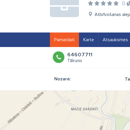
0
Atbrīvošanas ale
Pamatdati
Karte
Atsauksmes
64607711
Tālrunis
Nozare:
Ti