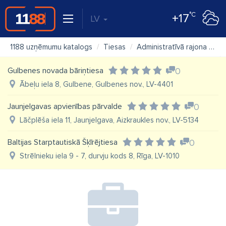
°C
+17
LV
1188 uzņēmumu katalogs
Tiesas
Administratīvā rajona tiesa, Rēzeknes tiesu nams
Gulbenes novada bāriņtiesa
0
Ābeļu iela 8, Gulbene, Gulbenes nov., LV-4401
Jaunjelgavas apvienības pārvalde
0
Lāčplēša iela 11, Jaunjelgava, Aizkraukles nov., LV-5134
Baltijas Starptautiskā Šķīrējtiesa
0
Strēlnieku iela 9 - 7, durvju kods 8, Rīga, LV-1010