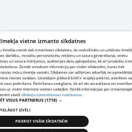
 tīmekļa vietne izmanto sīkdatnes
 tīmekļa vietnē tiek izmantotas sīkdatnes, lai nodrošinātu un uzlabotu tīmek
nes darbību., nosūtītu personalizētu reklāmu un satura ģenerēšanai, veiktu
āmas un satura mērījumus, auditorijas datu apkopošanu, kā arī produktu izst
zlabošanu. Zemāk sniedzam informāciju par visām sīkdatnēm, kuras tiek
ntotas mūsu tīmekļa vietnēs. Sīkdatnes var atšķirties atkarībā no apmeklētā
rneta vietnes sadaļas. Lietotājam jebkurā brīdī ir iespēja piekrist, atteikties va
īt savu piekrišanu. Piekrišanas sniegšana, kā arī tās atsaukšana vai mainīša
ecas uz visām interneta vietnes sadaļām. Vairāk informācijas par izmantotaj
atnēm skatīt
sīkdatņu izmantošanas noteikumos.
ĪT VISUS PARTNERUS
(1718) →
PIELĀGOT IZVĒLI
PIEKRIST VISĀM SĪKDATNĒM