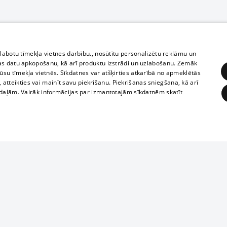
zlabotu tīmekļa vietnes darbību., nosūtītu personalizētu reklāmu un
as datu apkopošanu, kā arī produktu izstrādi un uzlabošanu. Zemāk
su tīmekļa vietnēs. Sīkdatnes var atšķirties atkarībā no apmeklētās
, atteikties vai mainīt savu piekrišanu. Piekrišanas sniegšana, kā arī
adaļām. Vairāk informācijas par izmantotajām sīkdatnēm skatīt
ĒRĶĒŠANA
FUNKCIONĀLĀS
NEKLASIFICĒTĀS
1188 datu bāze
obligātās
Statistikas
Mērķēšana
Funkcionālās
Neklasificētās
informācijas, v
izplatīšana jebk
eklēt un pārlūkot tīmekļa vietni un izmantot tās piedāvātās iespējas. Bez šīm sīkdatnēm 
aizliegta leju
mi
Kinoteātros
1188 web lapā 