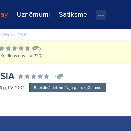
lay
Uzņēmumi
Satiksme
"Politeks" SIA
0
, Kuldīgas nov., LV-3301
 SIA
0
Rīga, LV-1004
Papildināt informāciju par uzņēmumu