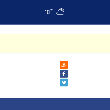
°C
+18