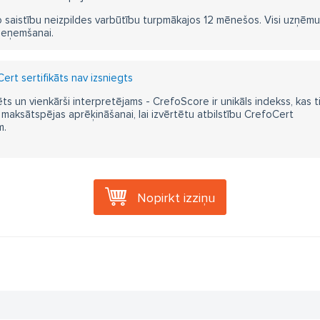
 saistību neizpildes varbūtību turpmākajos 12 mēnešos. Visi uzņēmumi i
ieņemšanai.
rt sertifikāts nav izsniegts
ts un vienkārši interpretējams - CrefoScore ir unikāls indekss, kas t
aksātspējas aprēķināšanai, lai izvērtētu atbilstību CrefoCert
m.
Nopirkt izziņu