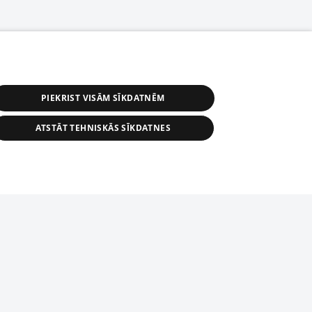
PIEKRIST VISĀM SĪKDATNĒM
ATSTĀT TEHNISKĀS SĪKDATNES
s, tās daļas vai datu bāzē iekļautās
ai informācijas daļas pavairošana vai
ādā formā stingri aizliegta. Tāpat arī ir
tīmekļa vietne nevarēs pilnvērtīgi darboties un sniegt
pielāde automātiskā režīmā. Jebkura
publicētā materiāla pārpublicēšana ir