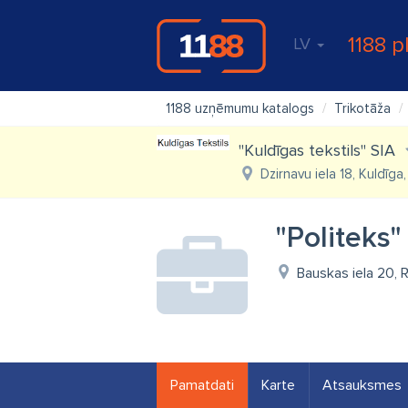
1188 p
LV
1188 uzņēmumu katalogs
Trikotāža
"Kuldīgas tekstils" SIA
Dzirnavu iela 18, Kuldīga
"Politeks"
Bauskas iela 20, 
Pamatdati
Karte
Atsauksmes