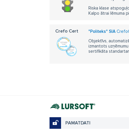
Riska klase atspoguļo
Kalpo ātrai lēmuma p
Crefo Cert
"Politeks" SIA
CrefoCe
Objektīvs, automatizē
izmantots uzņēmumu m
sertifikāta standarta
PAMATDATI