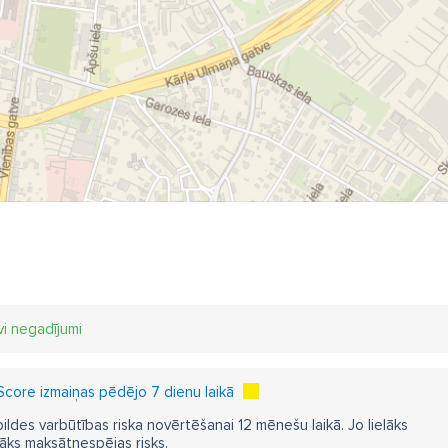
vi negadījumi
core izmaiņas pēdējo 7 dienu laikā
pildes varbūtības riska novērtēšanai 12 mēnešu laikā. Jo lielāks
āks maksātnespējas risks.