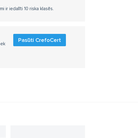
r iedalīti 10 riska klasēs.
Pasūti CrefoCert
iek