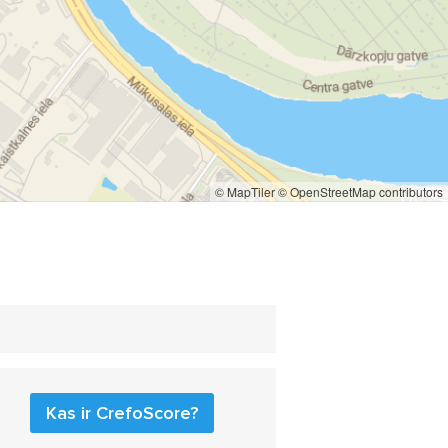
© MapTiler
© OpenStreetMap contributors
Kas ir CrefoScore?