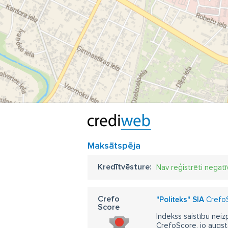
Maksātspēja
Kredītvēsture:
Nav reģistrēti negatī
Crefo
"Politeks" SIA
CrefoS
Score
Indekss saistību neiz
CrefoScore, jo augst