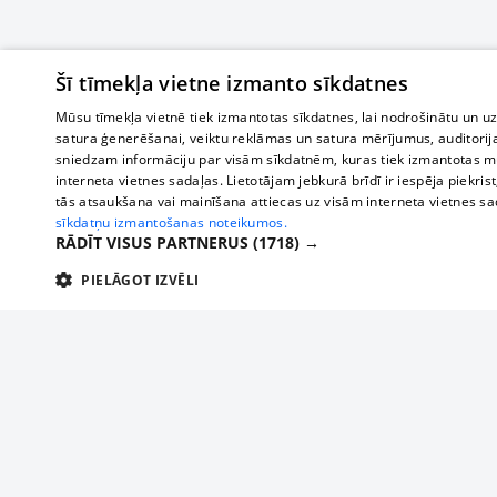
Šī tīmekļa vietne izmanto sīkdatnes
Mūsu tīmekļa vietnē tiek izmantotas sīkdatnes, lai nodrošinātu un u
satura ģenerēšanai, veiktu reklāmas un satura mērījumus, auditorij
sniedzam informāciju par visām sīkdatnēm, kuras tiek izmantotas mū
interneta vietnes sadaļas. Lietotājam jebkurā brīdī ir iespēja piekrist
tās atsaukšana vai mainīšana attiecas uz visām interneta vietnes s
sīkdatņu izmantošanas noteikumos.
RĀDĪT VISUS PARTNERUS
(1718) →
PIELĀGOT IZVĒLI
TEHNISKĀS/OBLIGĀTĀS
STATISTIKAS
M
Tehniskās/
Tehniskās/obligātās sīkdatnes nepieciešamas, lai lietotājs varētu brīvi apm
lietotājam nepieciešamo informāciju.
Par mums
Uzņēmu