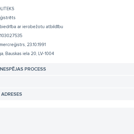
LITEKS
ģistrēts
biedrība ar ierobežotu atbildību
103027535
mercreģistrs, 23.10.1991
ga, Bauskas iela 20, LV-1004
TNESPĒJAS PROCESS
N ADRESES