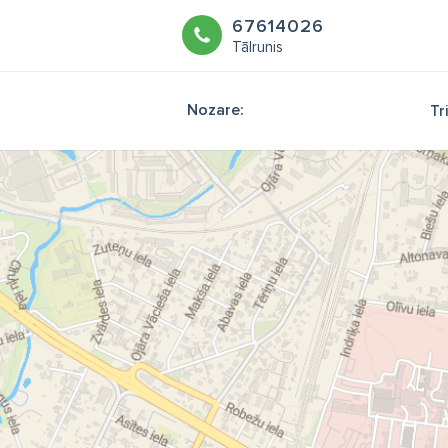
67614026
Tālrunis
Nozare:
Tr