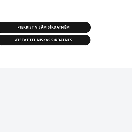
PIEKRIST VISĀM SĪKDATNĒM
ATSTĀT TEHNISKĀS SĪKDATNES
s, tās daļas vai datu bāzē iekļautās
ai informācijas daļas pavairošana vai
ādā formā stingri aizliegta. Tāpat arī ir
tīmekļa vietne nevarēs pilnvērtīgi darboties un sniegt
pielāde automātiskā režīmā. Jebkura
publicētā materiāla pārpublicēšana ir
zliegta bez 1188 web lapas redakcijas