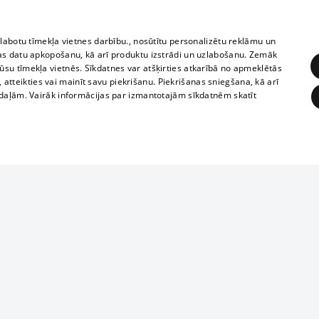
zlabotu tīmekļa vietnes darbību., nosūtītu personalizētu reklāmu un
as datu apkopošanu, kā arī produktu izstrādi un uzlabošanu. Zemāk
su tīmekļa vietnēs. Sīkdatnes var atšķirties atkarībā no apmeklētās
, atteikties vai mainīt savu piekrišanu. Piekrišanas sniegšana, kā arī
adaļām. Vairāk informācijas par izmantotajām sīkdatnēm skatīt
ĒRĶĒŠANA
FUNKCIONĀLĀS
NEKLASIFICĒTĀS
1188 datu bāze
obligātās
Statistikas
Mērķēšana
Funkcionālās
Neklasificētās
informācijas, v
izplatīšana jebk
eklēt un pārlūkot tīmekļa vietni un izmantot tās piedāvātās iespējas. Bez šīm sīkdatnēm 
aizliegta leju
mi
Kinoteātros
1188 web lapā 
, vilcieni,
TV programma
kategoriski ai
ksts
tiskie reisi
atļaujas.
Līguma noteikumi