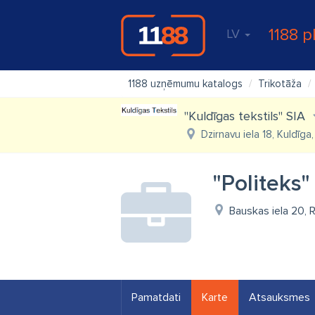
1188 p
LV
1188 uzņēmumu katalogs
Trikotāža
"Kuldīgas tekstils" SIA
Dzirnavu iela 18, Kuldīga
"Politeks"
Bauskas iela 20, 
Pamatdati
Karte
Atsauksmes