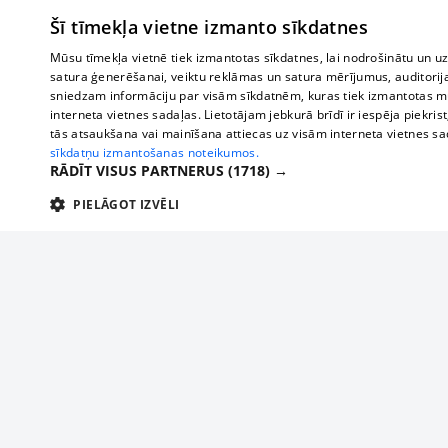
Šī tīmekļa vietne izmanto sīkdatnes
Mūsu tīmekļa vietnē tiek izmantotas sīkdatnes, lai nodrošinātu un u
satura ģenerēšanai, veiktu reklāmas un satura mērījumus, auditorij
sniedzam informāciju par visām sīkdatnēm, kuras tiek izmantotas mū
interneta vietnes sadaļas. Lietotājam jebkurā brīdī ir iespēja piekrist
tās atsaukšana vai mainīšana attiecas uz visām interneta vietnes s
sīkdatņu izmantošanas noteikumos.
RĀDĪT VISUS PARTNERUS
(1718) →
PIELĀGOT IZVĒLI
TEHNISKĀS/OBLIGĀTĀS
STATISTIKAS
M
Tehniskās/
Tehniskās/obligātās sīkdatnes nepieciešamas, lai lietotājs varētu brīvi apm
lietotājam nepieciešamo informāciju.
Par mums
Uzņēmu
Nodrošinātājs
/
Darbības
Reklāma
Autobusi
Nosaukums
Apra
Domēns
ilgums
starptau
Biznesa klientiem