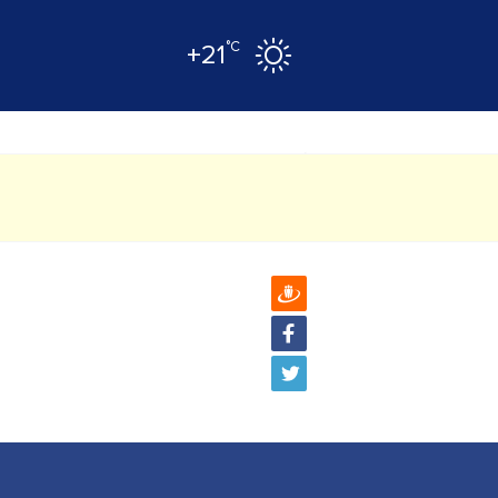
°C
+21