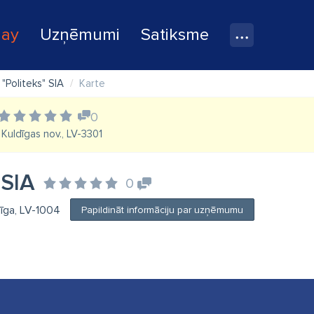
lay
Uzņēmumi
Satiksme
"Politeks" SIA
Karte
0
, Kuldīgas nov., LV-3301
 SIA
0
Rīga, LV-1004
Papildināt informāciju par uzņēmumu