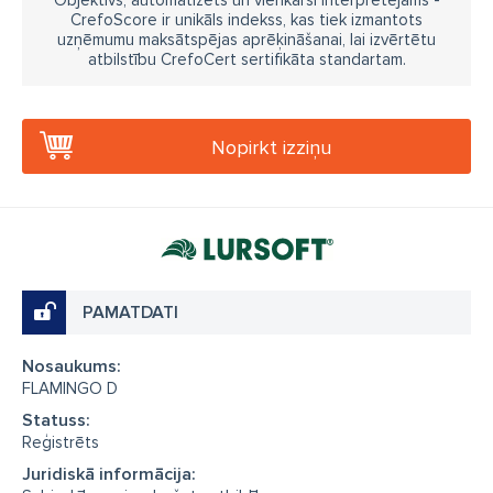
Objektīvs, automatizēts un vienkārši interpretējams -
CrefoScore ir unikāls indekss, kas tiek izmantots
uzņēmumu maksātspējas aprēķināšanai, lai izvērtētu
atbilstību CrefoCert sertifikāta standartam.
Nopirkt izziņu
PAMATDATI
Nosaukums:
FLAMINGO D
Statuss:
Reģistrēts
Juridiskā informācija: