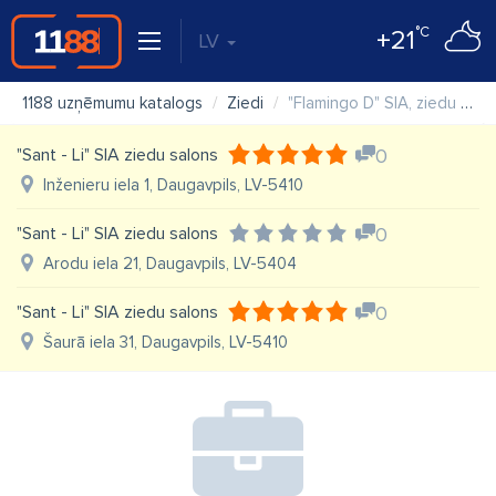
°C
+21
LV
1188 uzņēmumu katalogs
Ziedi
"Flamingo D" SIA, ziedu vairumtirdzniecības bāze
"Sant - Li" SIA ziedu salons
0
Inženieru iela 1, Daugavpils, LV-5410
"Sant - Li" SIA ziedu salons
0
Arodu iela 21, Daugavpils, LV-5404
"Sant - Li" SIA ziedu salons
0
Šaurā iela 31, Daugavpils, LV-5410