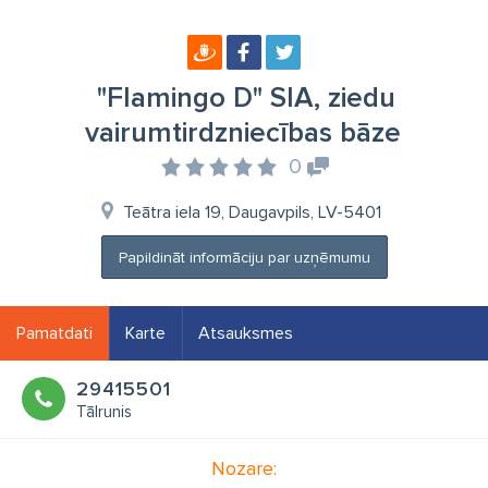
"Flamingo D" SIA, ziedu
vairumtirdzniecības bāze
0
Teātra iela 19, Daugavpils, LV-5401
Papildināt informāciju par uzņēmumu
Pamatdati
Karte
Atsauksmes
29415501
Tālrunis
Nozare: