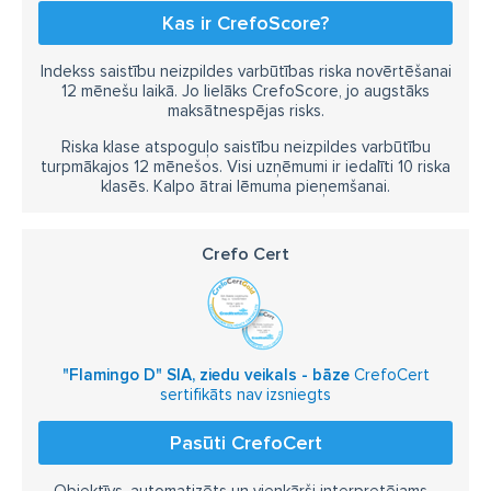
Kas ir CrefoScore?
Indekss saistību neizpildes varbūtības riska novērtēšanai
12 mēnešu laikā. Jo lielāks CrefoScore, jo augstāks
maksātnespējas risks.
Riska klase atspoguļo saistību neizpildes varbūtību
turpmākajos 12 mēnešos. Visi uzņēmumi ir iedalīti 10 riska
klasēs. Kalpo ātrai lēmuma pieņemšanai.
Crefo Cert
"Flamingo D" SIA, ziedu veikals - bāze
CrefoCert
sertifikāts nav izsniegts
Pasūti CrefoCert