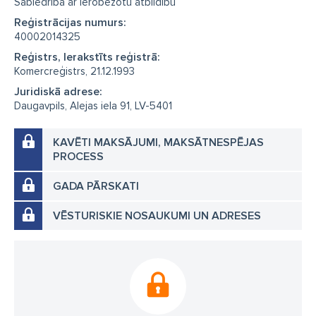
Sabiedrība ar ierobežotu atbildību
Reģistrācijas numurs:
40002014325
Reģistrs, Ierakstīts reģistrā:
Komercreģistrs, 21.12.1993
Juridiskā adrese:
Daugavpils, Alejas iela 91, LV-5401
KAVĒTI MAKSĀJUMI, MAKSĀTNESPĒJAS
PROCESS
GADA PĀRSKATI
VĒSTURISKIE NOSAUKUMI UN ADRESES