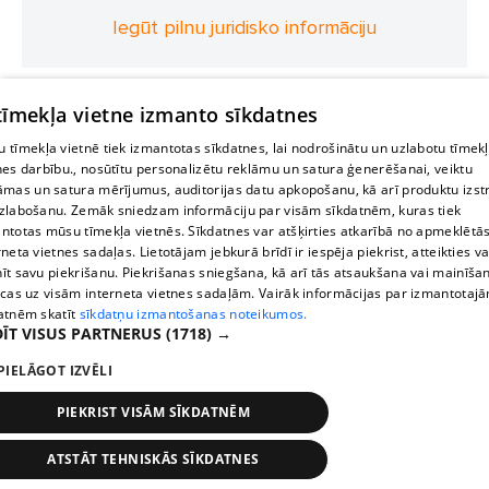
Iegūt pilnu juridisko informāciju
 tīmekļa vietne izmanto sīkdatnes
 tīmekļa vietnē tiek izmantotas sīkdatnes, lai nodrošinātu un uzlabotu tīmek
nes darbību., nosūtītu personalizētu reklāmu un satura ģenerēšanai, veiktu
āmas un satura mērījumus, auditorijas datu apkopošanu, kā arī produktu izst
zlabošanu. Zemāk sniedzam informāciju par visām sīkdatnēm, kuras tiek
ntotas mūsu tīmekļa vietnēs. Sīkdatnes var atšķirties atkarībā no apmeklētā
rneta vietnes sadaļas. Lietotājam jebkurā brīdī ir iespēja piekrist, atteikties va
īt savu piekrišanu. Piekrišanas sniegšana, kā arī tās atsaukšana vai mainīša
ecas uz visām interneta vietnes sadaļām. Vairāk informācijas par izmantotaj
atnēm skatīt
sīkdatņu izmantošanas noteikumos.
ĪT VISUS PARTNERUS
(1718) →
PIELĀGOT IZVĒLI
PIEKRIST VISĀM SĪKDATNĒM
ATSTĀT TEHNISKĀS SĪKDATNES