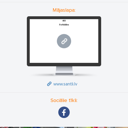
Mājaslapa:
www.santli.lv
www.santli.lv
Sociālie tīkli: