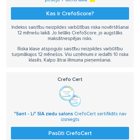
Kas ir CrefoScore?
Indekss saistību neizpildes varbūtības riska novērtēšanai
12 mēnešu laikā. Jo lielāks CrefoScore, jo augstāks
maksātnespējas risks.
Riska klase atspoguļo saistību neizpildes varbūtību
turpmākajos 12 mēnešos. Visi uzņēmumi ir iedalīti 10 riska
klasēs. Kalpo ātrai lēmuma pieņemšanai.
Crefo Cert
"Sant - Li" SIA ziedu salons
CrefoCert sertifikāts nav
izsniegts
Pasūti CrefoCert