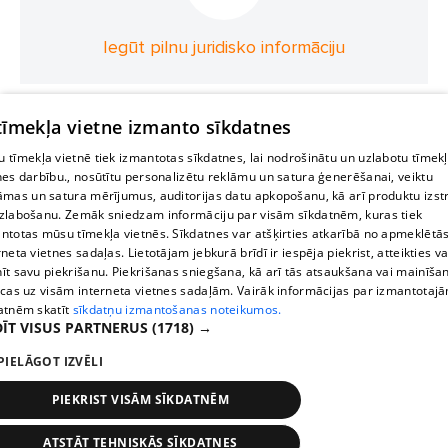
Iegūt pilnu juridisko informāciju
 tīmekļa vietne izmanto sīkdatnes
 tīmekļa vietnē tiek izmantotas sīkdatnes, lai nodrošinātu un uzlabotu tīmek
nes darbību., nosūtītu personalizētu reklāmu un satura ģenerēšanai, veiktu
āmas un satura mērījumus, auditorijas datu apkopošanu, kā arī produktu izst
zlabošanu. Zemāk sniedzam informāciju par visām sīkdatnēm, kuras tiek
ntotas mūsu tīmekļa vietnēs. Sīkdatnes var atšķirties atkarībā no apmeklētā
rneta vietnes sadaļas. Lietotājam jebkurā brīdī ir iespēja piekrist, atteikties va
īt savu piekrišanu. Piekrišanas sniegšana, kā arī tās atsaukšana vai mainīša
ecas uz visām interneta vietnes sadaļām. Vairāk informācijas par izmantotaj
atnēm skatīt
sīkdatņu izmantošanas noteikumos.
ĪT VISUS PARTNERUS
(1718) →
PIELĀGOT IZVĒLI
PIEKRIST VISĀM SĪKDATNĒM
ATSTĀT TEHNISKĀS SĪKDATNES