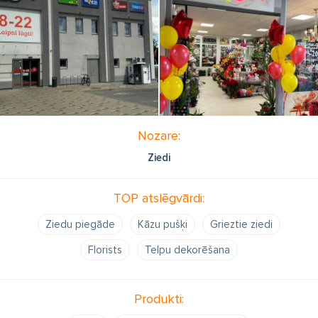
Nozare:
Ziedi
TOP atslēgvārdi:
Ziedu piegāde
Kāzu pušķi
Grieztie ziedi
Florists
Telpu dekorēšana
Produkti: