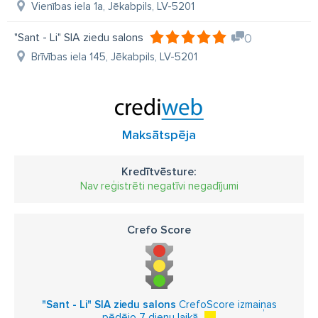
Vienības iela 1a, Jēkabpils, LV-5201
"Sant - Li" SIA ziedu salons
0
Brīvības iela 145, Jēkabpils, LV-5201
Maksātspēja
Kredītvēsture:
Nav reģistrēti negatīvi negadījumi
Crefo Score
"Sant - Li" SIA ziedu salons
CrefoScore izmaiņas
pēdējo 7 dienu laikā