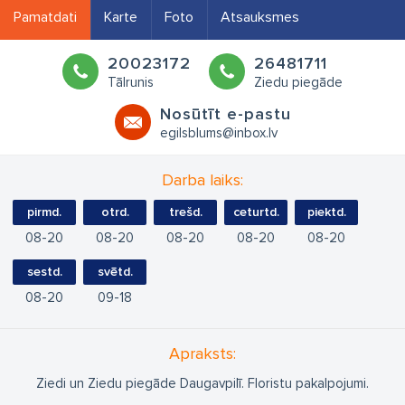
Pamatdati
Karte
Foto
Atsauksmes
20023172
26481711
Tālrunis
Ziedu piegāde
Nosūtīt e-pastu
egilsblums@inbox.lv
Darba laiks:
pirmd.
otrd.
trešd.
ceturtd.
piektd.
08
20
08
20
08
20
08
20
08
20
sestd.
svētd.
08
20
09
18
Apraksts:
Ziedi un Ziedu piegāde Daugavpilī. Floristu pakalpojumi.