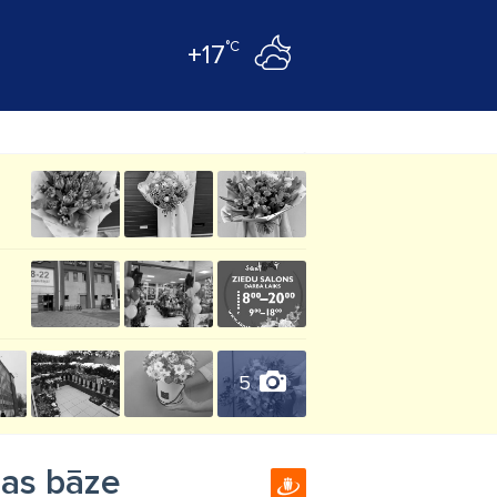
°C
+17
5
bas bāze