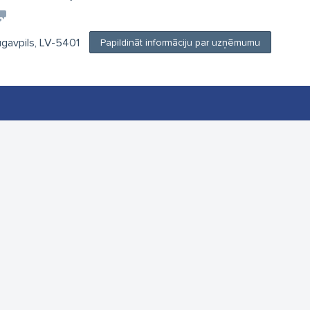
ugavpils, LV-5401
Papildināt informāciju par uzņēmumu