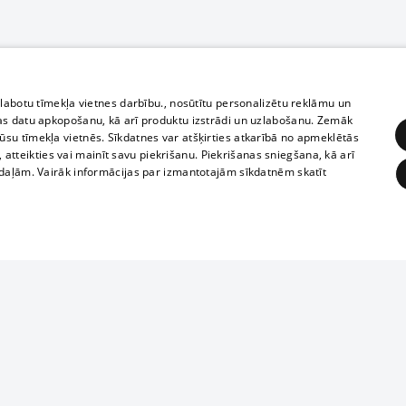
zlabotu tīmekļa vietnes darbību., nosūtītu personalizētu reklāmu un
as datu apkopošanu, kā arī produktu izstrādi un uzlabošanu. Zemāk
su tīmekļa vietnēs. Sīkdatnes var atšķirties atkarībā no apmeklētās
, atteikties vai mainīt savu piekrišanu. Piekrišanas sniegšana, kā arī
adaļām. Vairāk informācijas par izmantotajām sīkdatnēm skatīt
ĒRĶĒŠANA
FUNKCIONĀLĀS
NEKLASIFICĒTĀS
1188 datu bāze
obligātās
Statistikas
Mērķēšana
Funkcionālās
Neklasificētās
informācijas, v
izplatīšana jebk
eklēt un pārlūkot tīmekļa vietni un izmantot tās piedāvātās iespējas. Bez šīm sīkdatnēm 
aizliegta leju
mi
Kinoteātros