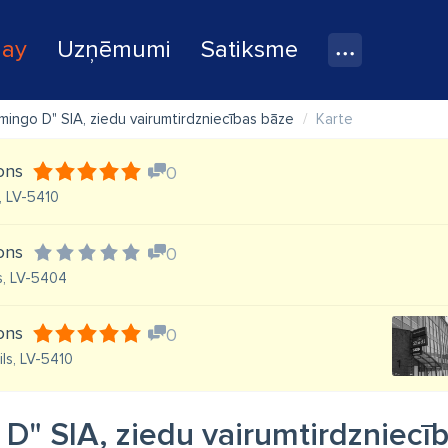
lay
Uzņēmumi
Satiksme
amingo D" SIA, ziedu vairumtirdzniecības bāze
Karte
lons
0
s, LV-5410
lons
0
s, LV-5404
lons
0
ils, LV-5410
 D" SIA, ziedu vairumtirdzniecī