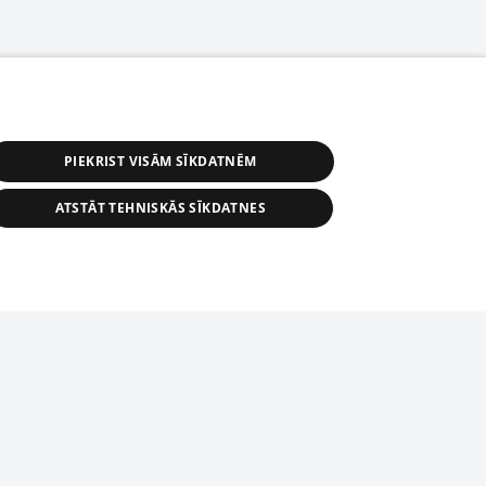
PIEKRIST VISĀM SĪKDATNĒM
ATSTĀT TEHNISKĀS SĪKDATNES
s, tās daļas vai datu bāzē iekļautās
ai informācijas daļas pavairošana vai
ādā formā stingri aizliegta. Tāpat arī ir
tīmekļa vietne nevarēs pilnvērtīgi darboties un sniegt
pielāde automātiskā režīmā. Jebkura