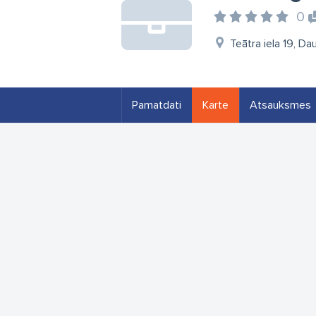
0
Teātra iela 19, Da
Pamatdati
Karte
Atsauksmes