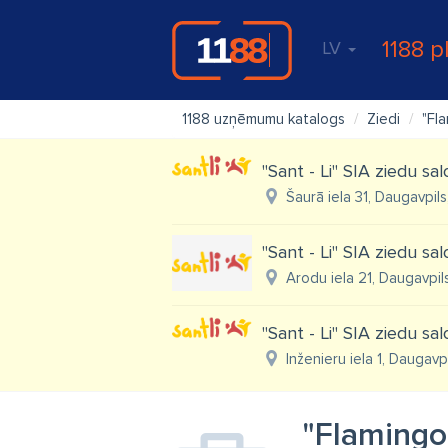
1188 p
LV
1188 uzņēmumu katalogs
Ziedi
"Fl
"Sant - Li" SIA ziedu sa
Šaurā iela 31, Daugavpil
"Sant - Li" SIA ziedu sa
Arodu iela 21, Daugavpil
"Sant - Li" SIA ziedu sa
Inženieru iela 1, Daugavp
"Flamingo