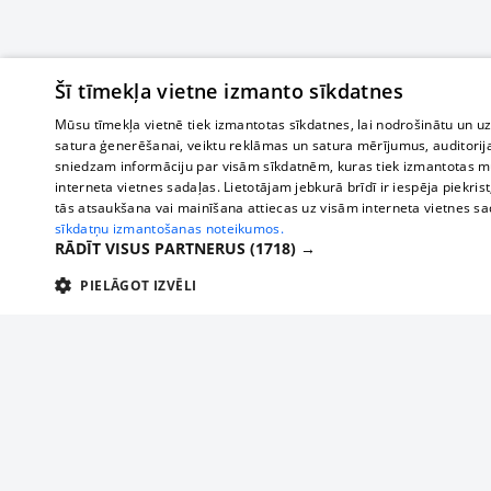
Šī tīmekļa vietne izmanto sīkdatnes
Mūsu tīmekļa vietnē tiek izmantotas sīkdatnes, lai nodrošinātu un u
satura ģenerēšanai, veiktu reklāmas un satura mērījumus, auditorij
sniedzam informāciju par visām sīkdatnēm, kuras tiek izmantotas mū
interneta vietnes sadaļas. Lietotājam jebkurā brīdī ir iespēja piekrist
tās atsaukšana vai mainīšana attiecas uz visām interneta vietnes s
sīkdatņu izmantošanas noteikumos.
RĀDĪT VISUS PARTNERUS
(1718) →
PIELĀGOT IZVĒLI
TEHNISKĀS/OBLIGĀTĀS
STATISTIKAS
M
Tehniskās/
Tehniskās/obligātās sīkdatnes nepieciešamas, lai lietotājs varētu brīvi apm
lietotājam nepieciešamo informāciju.
Par mums
Uzņēmu