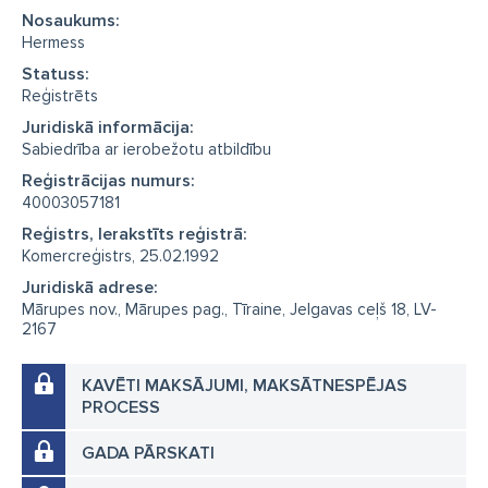
Nosaukums:
Hermess
Statuss:
Reģistrēts
Juridiskā informācija:
Sabiedrība ar ierobežotu atbildību
Reģistrācijas numurs:
40003057181
Reģistrs, Ierakstīts reģistrā:
Komercreģistrs, 25.02.1992
Juridiskā adrese:
Mārupes nov., Mārupes pag., Tīraine, Jelgavas ceļš 18, LV-
2167
KAVĒTI MAKSĀJUMI, MAKSĀTNESPĒJAS
PROCESS
GADA PĀRSKATI