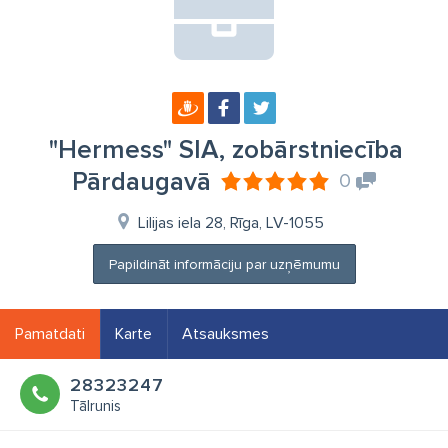
"Hermess" SIA, zobārstniecība
Pārdaugavā
0
Lilijas iela 28, Rīga, LV-1055
Papildināt informāciju par uzņēmumu
Pamatdati
Karte
Atsauksmes
28323247
Tālrunis