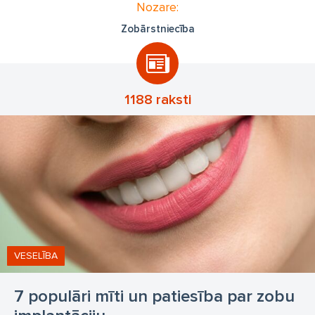
Nozare:
Zobārstniecība
1188 raksti
VESELĪBA
7 populāri mīti un patiesība par zobu