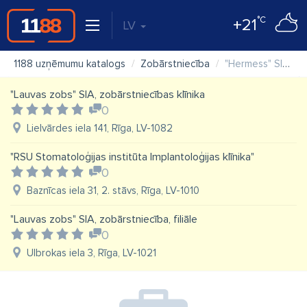
°C
+21
LV
1188 uzņēmumu katalogs
Zobārstniecība
"Hermess" SIA, zobārstniecība Pārdaugavā
"Lauvas zobs" SIA, zobārstniecības klīnika
0
Lielvārdes iela 141, Rīga, LV-1082
"RSU Stomatoloģijas institūta Implantoloģijas klīnika"
0
Baznīcas iela 31, 2. stāvs, Rīga, LV-1010
"Lauvas zobs" SIA, zobārstniecība, filiāle
0
Ulbrokas iela 3, Rīga, LV-1021