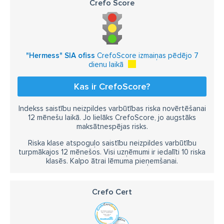
Crefo Score
"Hermess" SIA ofiss
CrefoScore izmaiņas pēdējo 7
dienu laikā
Kas ir CrefoScore?
Indekss saistību neizpildes varbūtības riska novērtēšanai
12 mēnešu laikā. Jo lielāks CrefoScore, jo augstāks
maksātnespējas risks.
Riska klase atspoguļo saistību neizpildes varbūtību
turpmākajos 12 mēnešos. Visi uzņēmumi ir iedalīti 10 riska
klasēs. Kalpo ātrai lēmuma pieņemšanai.
Crefo Cert