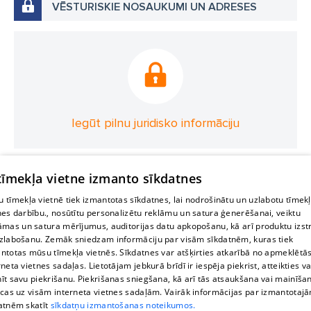
VĒSTURISKIE NOSAUKUMI UN ADRESES
Iegūt pilnu juridisko informāciju
 tīmekļa vietne izmanto sīkdatnes
 tīmekļa vietnē tiek izmantotas sīkdatnes, lai nodrošinātu un uzlabotu tīmek
nes darbību., nosūtītu personalizētu reklāmu un satura ģenerēšanai, veiktu
āmas un satura mērījumus, auditorijas datu apkopošanu, kā arī produktu izst
zlabošanu. Zemāk sniedzam informāciju par visām sīkdatnēm, kuras tiek
ntotas mūsu tīmekļa vietnēs. Sīkdatnes var atšķirties atkarībā no apmeklētā
rneta vietnes sadaļas. Lietotājam jebkurā brīdī ir iespēja piekrist, atteikties va
īt savu piekrišanu. Piekrišanas sniegšana, kā arī tās atsaukšana vai mainīša
ecas uz visām interneta vietnes sadaļām. Vairāk informācijas par izmantotaj
atnēm skatīt
sīkdatņu izmantošanas noteikumos.