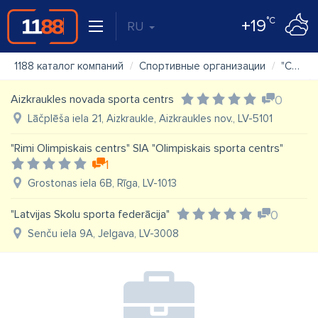
°C
+19
RU
1188 каталог компаний
Спортивные организации
"Celtnieks" Daugavpils sporta pārvalde, sporta komplekss
Aizkraukles novada sporta centrs
0
Lāčplēša iela 21, Aizkraukle, Aizkraukles nov., LV-5101
"Rimi Olimpiskais centrs" SIA "Olimpiskais sporta centrs"
1
Grostonas iela 6B, Rīga, LV-1013
"Latvijas Skolu sporta federācija"
0
Senču iela 9A, Jelgava, LV-3008