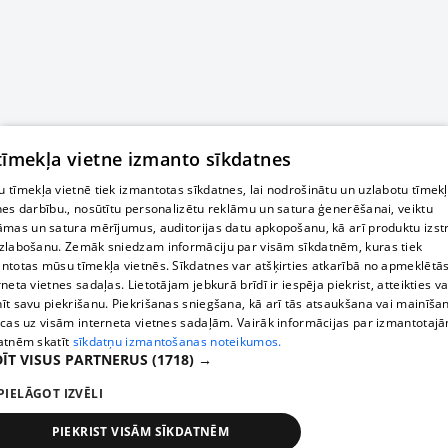
 tīmekļa vietne izmanto sīkdatnes
 tīmekļa vietnē tiek izmantotas sīkdatnes, lai nodrošinātu un uzlabotu tīmek
nes darbību., nosūtītu personalizētu reklāmu un satura ģenerēšanai, veiktu
āmas un satura mērījumus, auditorijas datu apkopošanu, kā arī produktu izst
zlabošanu. Zemāk sniedzam informāciju par visām sīkdatnēm, kuras tiek
ntotas mūsu tīmekļa vietnēs. Sīkdatnes var atšķirties atkarībā no apmeklētā
rneta vietnes sadaļas. Lietotājam jebkurā brīdī ir iespēja piekrist, atteikties va
īt savu piekrišanu. Piekrišanas sniegšana, kā arī tās atsaukšana vai mainīša
ecas uz visām interneta vietnes sadaļām. Vairāk informācijas par izmantotaj
atnēm skatīt
sīkdatņu izmantošanas noteikumos.
ĪT VISUS PARTNERUS
(1718) →
PIELĀGOT IZVĒLI
PIEKRIST VISĀM SĪKDATNĒM