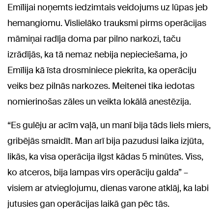
Emīlijai noņemts iedzimtais veidojums uz lūpas jeb
hemangiomu. Vislielāko trauksmi pirms operācijas
māmiņai radīja doma par pilno narkozi, taču
izrādījās, ka tā nemaz nebija nepieciešama, jo
Emīlija kā īsta drosminiece piekrita, ka operāciju
veiks bez pilnās narkozes. Meitenei tika iedotas
nomierinošas zāles un veikta lokālā anestēzija.
“Es gulēju ar acīm vaļā, un manī bija tāds liels miers,
gribējās smaidīt. Man arī bija pazudusi laika izjūta,
likās, ka visa operācija ilgst kādas 5 minūtes. Viss,
ko atceros, bija lampas virs operāciju galda” –
visiem ar atvieglojumu, dienas varone atklāj, ka labi
jutusies gan operācijas laikā gan pēc tās.