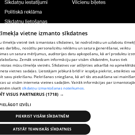
Sīkdatņu iestatījumi
Vilcienu biļetes
Politiskā reklāma
Sīkdatņu lietošanas
noteikumi
 tīmekļa vietne izmanto sīkdatnes
Komentāru pievienošana
 tīmekļa vietnē tiek izmantotas sīkdatnes, lai nodrošinātu un uzlabotu tīmek
nes darbību., nosūtītu personalizētu reklāmu un satura ģenerēšanai, veiktu
āmas un satura mērījumus, auditorijas datu apkopošanu, kā arī produktu izst
TV programma
zlabošanu. Zemāk sniedzam informāciju par visām sīkdatnēm, kuras tiek
Līguma noteikumi
ntotas mūsu tīmekļa vietnēs. Sīkdatnes var atšķirties atkarībā no apmeklētā
rneta vietnes sadaļas. Lietotājam jebkurā brīdī ir iespēja piekrist, atteikties va
360 Ziņu kontakti
īt savu piekrišanu. Piekrišanas sniegšana, kā arī tās atsaukšana vai mainīša
ecas uz visām interneta vietnes sadaļām. Vairāk informācijas par izmantotaj
Helio Media
atnēm skatīt
sīkdatņu izmantošanas noteikumos.
ĪT VISUS PARTNERUS
(1718) →
Portāla palīdzības dienests: e-pasts -
info@1188.lv
PIELĀGOT IZVĒLI
Copyright © 2004-2026 SIA HELIO MEDIA.
All rights reserved.
PIEKRIST VISĀM SĪKDATNĒM
ATSTĀT TEHNISKĀS SĪKDATNES