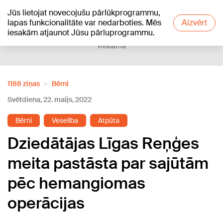
Jūs lietojat novecojušu pārlūkprogrammu,
+17
°C
lapas funkcionalitāte var nedarboties. Mēs
Aizvērt
iesakām atjaunot Jūsu pārluprogrammu.
Reklāma
1188 ziņas
Bērni
Svētdiena, 22. maijs, 2022
Bērni
Veselība
Atpūta
Dziedātājas Līgas Reņģes
meita pastāsta par sajūtām
pēc hemangiomas
operācijas