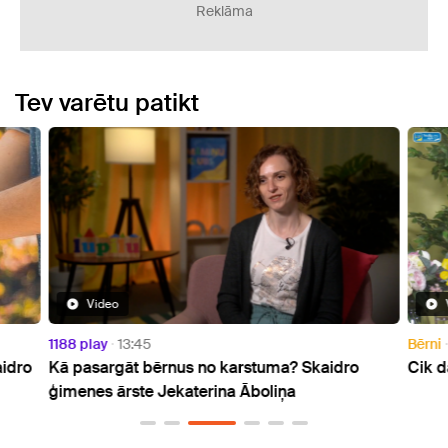
Reklāma
Tev varētu patikt
Video
1188 play
13:45
Bērni
aidro
Kā pasargāt bērnus no karstuma? Skaidro
Cik d
ģimenes ārste Jekaterina Āboliņa