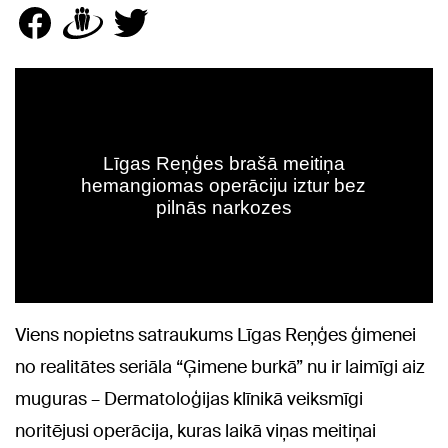
Viens nopietns satraukums Līgas Reņģes ģimenei
no realitātes seriāla “Ģimene burkā” nu ir laimīgi aiz
muguras – Dermatoloģijas klīnikā veiksmīgi
noritējusi operācija, kuras laikā viņas meitiņai