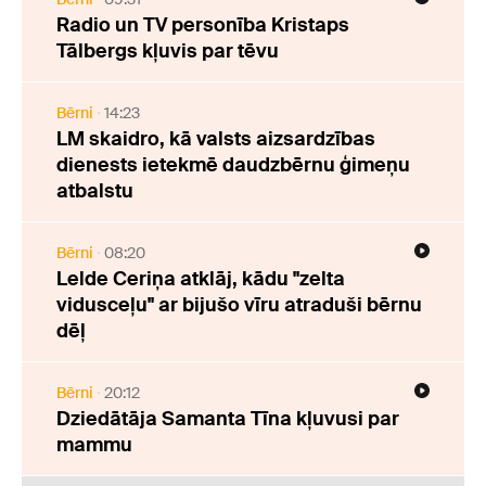
Radio un TV personība Kristaps
Tālbergs kļuvis par tēvu
Bērni
14:23
LM skaidro, kā valsts aizsardzības
dienests ietekmē daudzbērnu ģimeņu
atbalstu
Bērni
08:20
Lelde Ceriņa atklāj, kādu "zelta
vidusceļu" ar bijušo vīru atraduši bērnu
dēļ
Bērni
20:12
Dziedātāja Samanta Tīna kļuvusi par
mammu