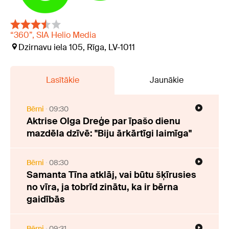
“360”, SIA Helio Media
Dzirnavu iela 105, Rīga, LV-1011
Lasītākie
Jaunākie
Bērni
09:30
Aktrise Olga Dreģe par īpašo dienu
mazdēla dzīvē: "Biju ārkārtīgi laimīga"
Bērni
08:30
Samanta Tīna atklāj, vai būtu šķīrusies
no vīra, ja tobrīd zinātu, ka ir bērna
gaidībās
Bērni
09:31