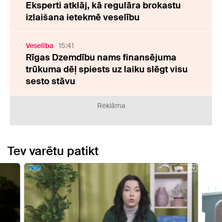
Eksperti atklāj, kā regulāra brokastu
izlaišana ietekmē veselību
Veselība
15:41
Rīgas Dzemdību nams finansējuma
trūkuma dēļ spiests uz laiku slēgt visu
sesto stāvu
Reklāma
Tev varētu patikt