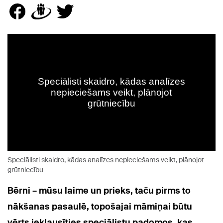
Speciālisti skaidro, kādas analīzes nepieciešams veikt, plānojot
grūtniecību
Bērni – mūsu laime un prieks, taču pirms to
nākšanas pasaulē, topošajai māmiņai būtu
vērts ieklausīties speciālistu padomos, kas