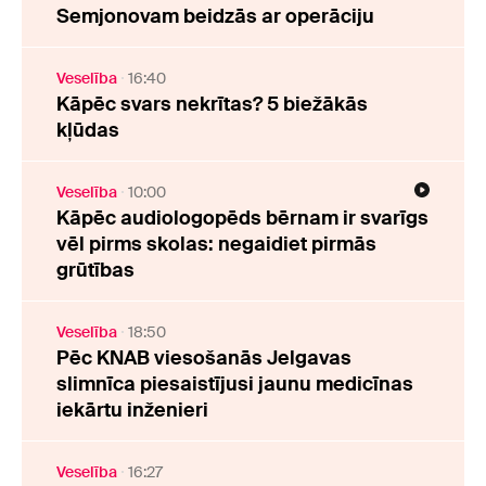
Semjonovam beidzās ar operāciju
Veselība
16:40
Kāpēc svars nekrītas? 5 biežākās
kļūdas
Veselība
10:00
Kāpēc audiologopēds bērnam ir svarīgs
vēl pirms skolas: negaidiet pirmās
grūtības
Veselība
18:50
Pēc KNAB viesošanās Jelgavas
slimnīca piesaistījusi jaunu medicīnas
iekārtu inženieri
Veselība
16:27