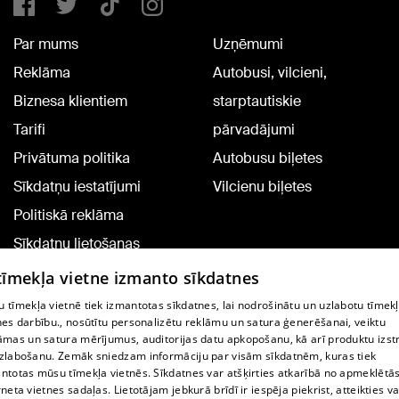
Par mums
Uzņēmumi
Reklāma
Autobusi, vilcieni,
Biznesa klientiem
starptautiskie
Tarifi
pārvadājumi
Privātuma politika
Autobusu biļetes
Sīkdatņu iestatījumi
Vilcienu biļetes
Politiskā reklāma
Sīkdatņu lietošanas
noteikumi
 tīmekļa vietne izmanto sīkdatnes
Komentāru pievienošana
 tīmekļa vietnē tiek izmantotas sīkdatnes, lai nodrošinātu un uzlabotu tīmek
nes darbību., nosūtītu personalizētu reklāmu un satura ģenerēšanai, veiktu
āmas un satura mērījumus, auditorijas datu apkopošanu, kā arī produktu izst
TV programma
zlabošanu. Zemāk sniedzam informāciju par visām sīkdatnēm, kuras tiek
Līguma noteikumi
ntotas mūsu tīmekļa vietnēs. Sīkdatnes var atšķirties atkarībā no apmeklētā
rneta vietnes sadaļas. Lietotājam jebkurā brīdī ir iespēja piekrist, atteikties va