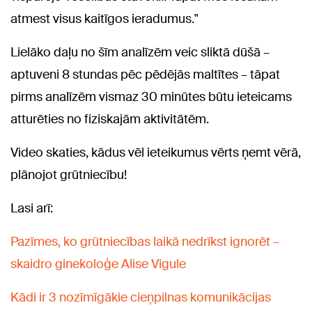
atmest visus kaitīgos ieradumus."
Lielāko daļu no šīm analīzēm veic sliktā dūšā –
aptuveni 8 stundas pēc pēdējās maltītes – tāpat
pirms analīzēm vismaz 30 minūtes būtu ieteicams
atturēties no fiziskajām aktivitātēm.
Video skaties, kādus vēl ieteikumus vērts ņemt vērā,
plānojot grūtniecību!
Lasi arī:
Pazīmes, ko grūtniecības laikā nedrīkst ignorēt –
skaidro ginekoloģe Alise Vigule
Kādi ir 3 nozīmīgākie cieņpilnas komunikācijas