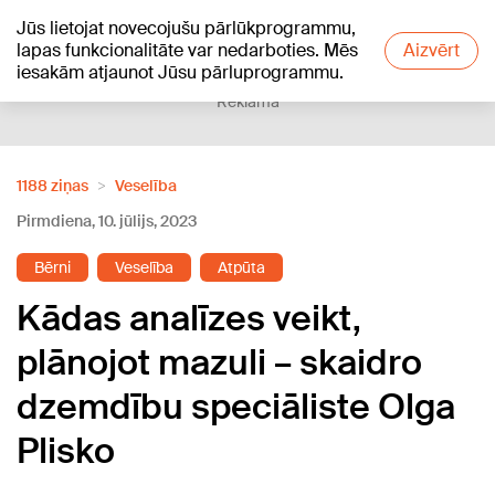
Jūs lietojat novecojušu pārlūkprogrammu,
+27
°C
lapas funkcionalitāte var nedarboties. Mēs
Aizvērt
iesakām atjaunot Jūsu pārluprogrammu.
Reklāma
1188 ziņas
Veselība
Pirmdiena, 10. jūlijs, 2023
Bērni
Veselība
Atpūta
Kādas analīzes veikt,
plānojot mazuli – skaidro
dzemdību speciāliste Olga
Plisko