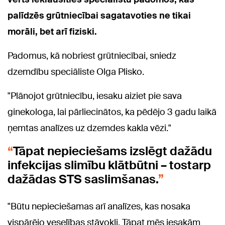
palīdzēs grūtniecībai sagatavoties ne tikai
morāli, bet arī fiziski.
Padomus, kā nobriest grūtniecībai, sniedz
dzemdību speciāliste Olga Plisko.
"Plānojot grūtniecību, iesaku aiziet pie sava
ginekologa, lai pārliecinātos, ka pēdējo 3 gadu laikā
ņemtas analīzes uz dzemdes kakla vēzi."
Tāpat nepieciešams izslēgt dažādu
infekcijas slimību klātbūtni – tostarp
dažādas STS saslimšanas.
"Būtu nepieciešamas arī analīzes, kas nosaka
vispārējo veselības stāvokli. Tāpat mēs iesakām