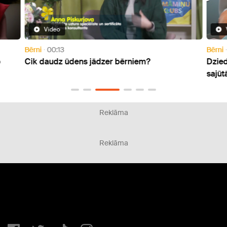
Video
Bērni
00:13
Bērni
o
Cik daudz ūdens jādzer bērniem?
Dzied
sajū
Reklāma
Reklāma