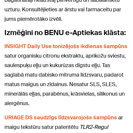
bagātinātāji neaizstāj pilnvērtīgu un sabalansētu
uzturu. Konsultējieties ar ārstu vai farmaceitu par
jums piemērotāko izvēli.
Izmēģini no BENU e-Aptiekas klāsta:
INSIGHT Daily Use tonizējošs ikdienas šampūns
satur organisku citronu ekstraktu, aprikožu sviestu,
saulespuķu eļļu un kukurūzas dīgstu eļļu. Tas
saglabā matu dabisko mitruma līdzsvaru, padarot
matus maigus un zīdainus. Nesatur SLS, SLES,
minerālās eļļas, parabēnus, krāsvielas, silikonus un
alergēnus.
URIAGE DS saudzīgs līdzsvarojošs šampūns
ar
maigu tekstūru satur patentētu
TLR2-Regul