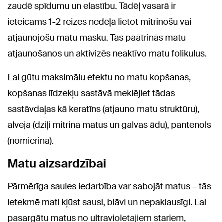
zaudē spīdumu un elastību. Tādēļ vasarā ir
ieteicams 1-2 reizes nedēļā lietot mitrinošu vai
atjaunojošu matu masku. Tas paātrinās matu
atjaunošanos un aktivizēs neaktīvo matu folikulus.
Lai gūtu maksimālu efektu no matu kopšanas,
kopšanas līdzekļu sastāvā meklējiet tādas
sastāvdaļas kā keratīns (atjauno matu struktūru),
alveja (dziļi mitrina matus un galvas ādu), pantenols
(nomierina).
Matu aizsardzībai
Pārmērīga saules iedarbība var sabojāt matus – tās
ietekmē mati kļūst sausi, blāvi un nepaklausīgi. Lai
pasargātu matus no ultravioletajiem stariem,