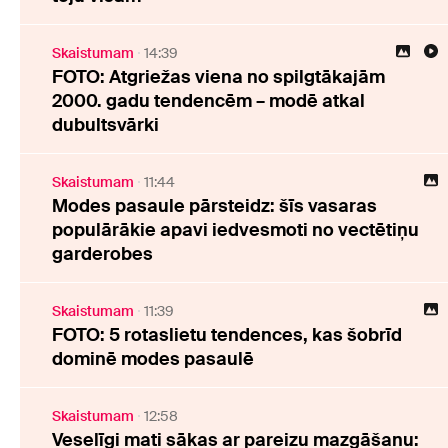
Skaistumam
14:39
FOTO: Atgriežas viena no spilgtākajām
2000. gadu tendencēm – modē atkal
dubultsvārki
Skaistumam
11:44
Modes pasaule pārsteidz: šīs vasaras
populārākie apavi iedvesmoti no vectētiņu
garderobes
Skaistumam
11:39
FOTO: 5 rotaslietu tendences, kas šobrīd
dominē modes pasaulē
Skaistumam
12:58
Veselīgi mati sākas ar pareizu mazgāšanu: