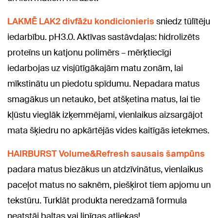
LAKMĒ LAK2 divfāžu kondicionieris
sniedz tūlītēju
iedarbību. pH3.0. Aktīvas sastāvdaļas: hidrolizēts
proteīns un katjonu polimērs – mērķtiecīgi
iedarbojas uz visjūtīgākajām matu zonām, lai
mīkstinātu un piedotu spīdumu. Nepadara matus
smagākus un netauko, bet atšķetina matus, lai tie
kļūstu vieglāk izķemmējami, vienlaikus aizsargājot
mata šķiedru no apkārtējās vides kaitīgās ietekmes.
HAIRBURST Volume&Refresh sausais šampūns
padara matus biezākus un atdzīvinātus, vienlaikus
paceļot matus no saknēm, piešķirot tiem apjomu un
tekstūru. Turklāt produkta neredzamā formula
neatstāj baltas vai lipīgas atliekas!