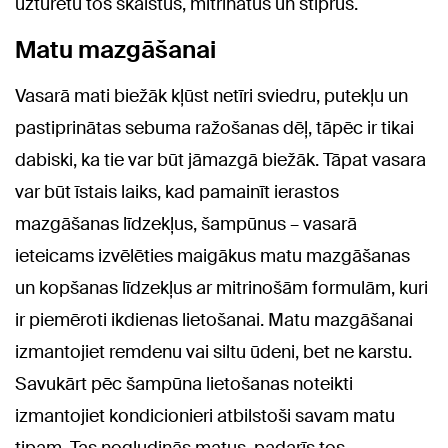
uzturētu tos skaistus, mitrinātus un stiprus.
Matu mazgāšanai
Vasarā mati biežāk kļūst netīri sviedru, putekļu un
pastiprinātas sebuma ražošanas dēļ, tāpēc ir tikai
dabiski, ka tie var būt jāmazgā biežāk. Tāpat vasara
var būt īstais laiks, kad pamainīt ierastos
mazgāšanas līdzekļus, šampūnus – vasarā
ieteicams izvēlēties maigākus matu mazgāšanas
un kopšanas līdzekļus ar mitrinošām formulām, kuri
ir piemēroti ikdienas lietošanai. Matu mazgāšanai
izmantojiet remdenu vai siltu ūdeni, bet ne karstu.
Savukārt pēc šampūna lietošanas noteikti
izmantojiet kondicionieri atbilstoši savam matu