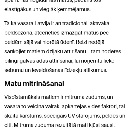
tipam. Tas nogludinās matus, padarīs tos
elastīgākus un vieglāk ķemmējamus.
Tā kā vasara Latvijā ir arī tradicionāli aktīvākā
peldsezona, atcerieties izmazgāt matus pēc
peldēm sāļā vai hlorētā ūdenī. Reizi nedēļā
sarīkojiet matiem dziļāku attīrīšanu – tam noderēs
pīlingi galvas ādas attīrīšanai, lai noņemtu lieko
sebumu un ieveidošanas līdzekļu atlikumus.
Matu mitrināšanai
Visbīstamākais matiem ir mitruma zudums, un
vasarā to veicina vairāki apkārtējās vides faktori, tai
skaitā karstums, spēcīgais UV starojums, peldes un
citi. Mitruma zuduma rezultātā mati kļūst sausi,