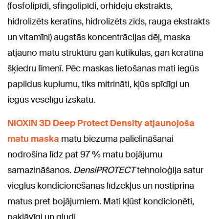
(fosfolipīdi, sfingolipīdi, orhideju ekstrakts,
hidrolizēts keratīns, hidrolizēts zīds, rauga ekstrakts
un vitamīni) augstās koncentrācijas dēļ, maska
atjauno matu struktūru gan kutikulas, gan keratīna
šķiedru līmenī. Pēc maskas lietošanas mati iegūs
papildus kuplumu, tiks mitrināti, kļūs spīdīgi un
iegūs veselīgu izskatu.
NIOXIN 3D Deep Protect Density atjaunojoša
matu maska
matu biezuma palielināšanai
nodrošina līdz pat 97 % matu bojājumu
samazināšanos.
DensiPROTECT
tehnoloģija satur
vieglus kondicionēšanas līdzekļus un nostiprina
matus pret bojājumiem. Mati kļūst kondicionēti,
pakļāvīgi un gludi.