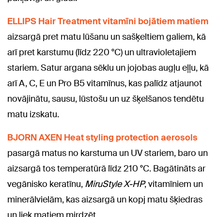
ELLIPS Hair Treatment vitamīni bojātiem matiem
aizsargā pret matu lūšanu un sašķeltiem galiem, kā
arī pret karstumu (līdz 220 °C) un ultravioletajiem
stariem. Satur argana sēklu un jojobas augļu eļļu, kā
arī A, C, E un Pro B5 vitamīnus, kas palīdz atjaunot
novājinātu, sausu, lūstošu un uz šķelšanos tendētu
matu izskatu.
BJORN AXEN Heat styling protection aerosols
pasargā matus no karstuma un UV stariem, baro un
aizsargā tos temperatūrā līdz 210 °C. Bagātināts ar
vegānisko keratīnu,
MiruStyle X-HP
, vitamīniem un
minerālvielām, kas aizsargā un kopj matu šķiedras
un liek matiem mirdzēt.