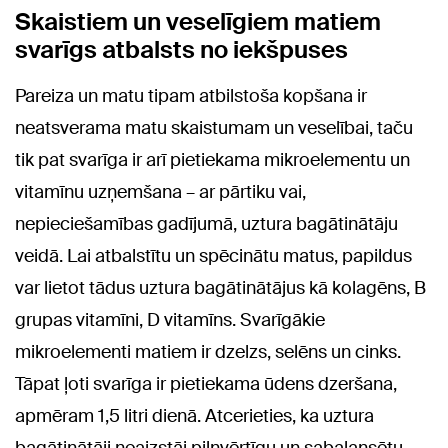
Skaistiem un veselīgiem matiem
svarīgs atbalsts no iekšpuses
Pareiza un matu tipam atbilstoša kopšana ir
neatsverama matu skaistumam un veselībai, taču
tik pat svarīga ir arī pietiekama mikroelementu un
vitamīnu uzņemšana – ar pārtiku vai,
nepieciešamības gadījumā, uztura bagātinātāju
veidā. Lai atbalstītu un spēcinātu matus, papildus
var lietot tādus uztura bagātinātājus kā kolagēns, B
grupas vitamīni, D vitamīns. Svarīgākie
mikroelementi matiem ir dzelzs, selēns un cinks.
Tāpat ļoti svarīga ir pietiekama ūdens dzeršana,
apmēram 1,5 litri dienā. Atcerieties, ka uztura