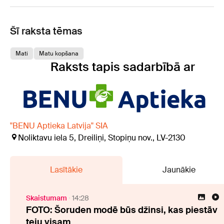
Šī raksta tēmas
Mati
Matu kopšana
Raksts tapis sadarbībā ar
"BENU Aptieka Latvija" SIA
Noliktavu iela 5, Dreiliņi, Stopiņu nov., LV-2130
Lasītākie
Jaunākie
Skaistumam
14:28
FOTO: Šoruden modē būs džinsi, kas piestāv
teju visam