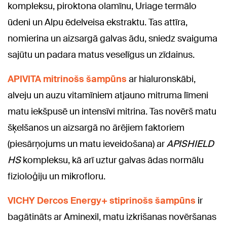
kompleksu, piroktona olamīnu, Uriage termālo
ūdeni un Alpu ēdelveisa ekstraktu. Tas attīra,
nomierina un aizsargā galvas ādu, sniedz svaiguma
sajūtu un padara matus veselīgus un zīdainus.
APIVITA mitrinošs šampūns
ar hialuronskābi,
alveju un auzu vitamīniem atjauno mitruma līmeni
matu iekšpusē un intensīvi mitrina. Tas novērš matu
šķelšanos un aizsargā no ārējiem faktoriem
(piesārņojums un matu ieveidošana) ar
APISHIELD
HS
kompleksu, kā arī uztur galvas ādas normālu
fizioloģiju un mikrofloru.
VICHY Dercos Energy+ stiprinošs šampūns
ir
bagātināts ar Aminexil, matu izkrišanas novēršanas