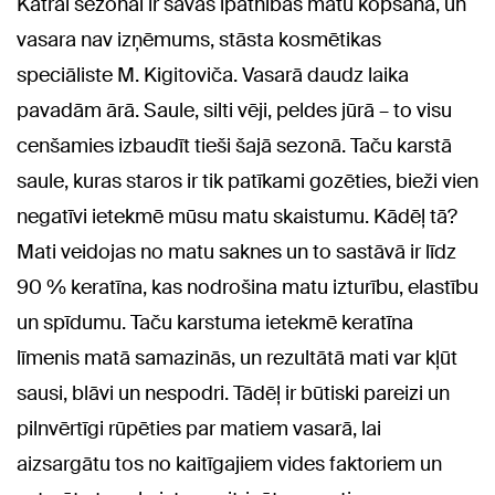
Katrai sezonai ir savas īpatnības matu kopšanā, un
vasara nav izņēmums, stāsta kosmētikas
speciāliste M. Kigitoviča. Vasarā daudz laika
pavadām ārā. Saule, silti vēji, peldes jūrā – to visu
cenšamies izbaudīt tieši šajā sezonā. Taču karstā
saule, kuras staros ir tik patīkami gozēties, bieži vien
negatīvi ietekmē mūsu matu skaistumu. Kādēļ tā?
Mati veidojas no matu saknes un to sastāvā ir līdz
90 % keratīna, kas nodrošina matu izturību, elastību
un spīdumu. Taču karstuma ietekmē keratīna
līmenis matā samazinās, un rezultātā mati var kļūt
sausi, blāvi un nespodri. Tādēļ ir būtiski pareizi un
pilnvērtīgi rūpēties par matiem vasarā, lai
aizsargātu tos no kaitīgajiem vides faktoriem un