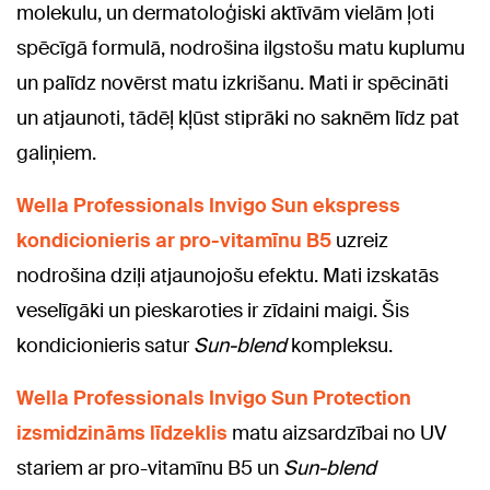
molekulu, un dermatoloģiski aktīvām vielām ļoti
spēcīgā formulā, nodrošina ilgstošu matu kuplumu
un palīdz novērst matu izkrišanu. Mati ir spēcināti
un atjaunoti, tādēļ kļūst stiprāki no saknēm līdz pat
galiņiem.
Wella Professionals Invigo Sun ekspress
kondicionieris ar pro-vitamīnu B5
uzreiz
nodrošina dziļi atjaunojošu efektu. Mati izskatās
veselīgāki un pieskaroties ir zīdaini maigi. Šis
kondicionieris satur
Sun-blend
kompleksu.
Wella Professionals Invigo Sun Protection
izsmidzināms līdzeklis
matu aizsardzībai no UV
stariem ar pro-vitamīnu B5 un
Sun-blend