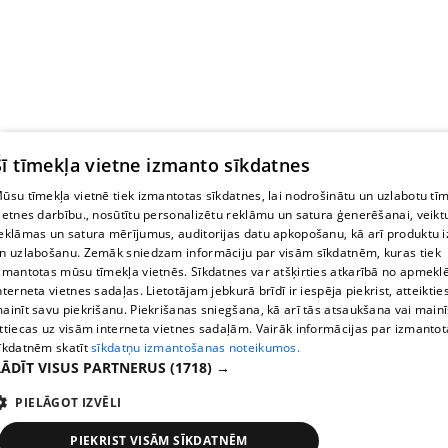
Šī tīmekļa vietne izmanto sīkdatnes
ūsu tīmekļa vietnē tiek izmantotas sīkdatnes, lai nodrošinātu un uzlabotu tī
ietnes darbību., nosūtītu personalizētu reklāmu un satura ģenerēšanai, veikt
eklāmas un satura mērījumus, auditorijas datu apkopošanu, kā arī produktu i
n uzlabošanu. Zemāk sniedzam informāciju par visām sīkdatnēm, kuras tiek
zmantotas mūsu tīmekļa vietnēs. Sīkdatnes var atšķirties atkarībā no apmekl
nterneta vietnes sadaļas. Lietotājam jebkurā brīdī ir iespēja piekrist, atteiktie
ainīt savu piekrišanu. Piekrišanas sniegšana, kā arī tās atsaukšana vai main
ttiecas uz visām interneta vietnes sadaļām. Vairāk informācijas par izmanto
īkdatnēm skatīt
sīkdatņu izmantošanas noteikumos.
RĀDĪT VISUS PARTNERUS
(1718) →
PIELĀGOT IZVĒLI
PIEKRIST VISĀM SĪKDATNĒM