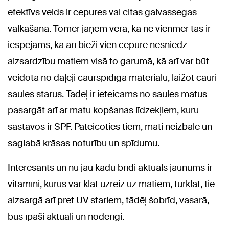
efektīvs veids ir cepures vai citas galvassegas
valkāšana. Tomēr jāņem vērā, ka ne vienmēr tas ir
iespējams, kā arī bieži vien cepure nesniedz
aizsardzību matiem visā to garumā, kā arī var būt
veidota no daļēji caurspīdīga materiālu, laižot cauri
saules starus. Tādēļ ir ieteicams no saules matus
pasargāt arī ar matu kopšanas līdzekļiem, kuru
sastāvos ir SPF. Pateicoties tiem, mati neizbalē un
saglabā krāsas noturību un spīdumu.
Interesants un nu jau kādu brīdi aktuāls jaunums ir
vitamīni, kurus var klāt uzreiz uz matiem, turklāt, tie
aizsargā arī pret UV stariem, tādēļ šobrīd, vasarā,
būs īpaši aktuāli un noderīgi.