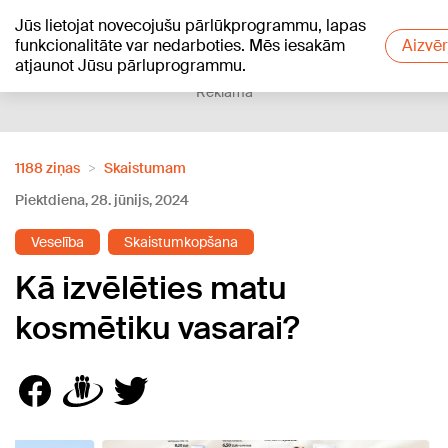
Jūs lietojat novecojušu pārlūkprogrammu, lapas
+27
°C
funkcionalitāte var nedarboties. Mēs iesakām
Aizvēr
atjaunot Jūsu pārluprogrammu.
Reklāma
1188 ziņas
Skaistumam
Piektdiena, 28. jūnijs, 2024
Veselība
Skaistumkopšana
Kā izvēlēties matu
kosmētiku vasarai?