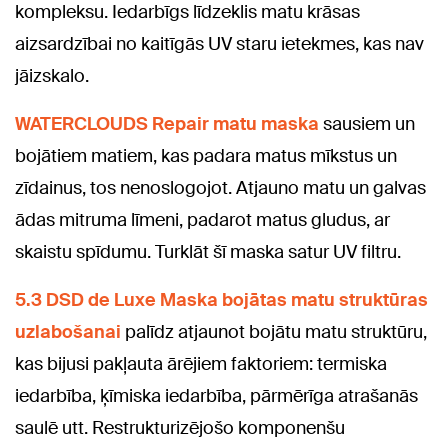
kompleksu. Iedarbīgs līdzeklis matu krāsas
aizsardzībai no kaitīgās UV staru ietekmes, kas nav
jāizskalo.
WATERCLOUDS Repair matu maska
​​sausiem un
bojātiem matiem, kas padara matus mīkstus un
zīdainus, tos nenoslogojot. Atjauno matu un galvas
ādas mitruma līmeni, padarot matus gludus, ar
skaistu spīdumu. Turklāt šī maska satur UV filtru.
5.3 DSD de Luxe Maska bojātas matu struktūras
uzlabošanai
palīdz atjaunot bojātu matu struktūru,
kas bijusi pakļauta ārējiem faktoriem: termiska
iedarbība, ķīmiska iedarbība, pārmērīga atrašanās
saulē utt. Restrukturizējošo komponenšu