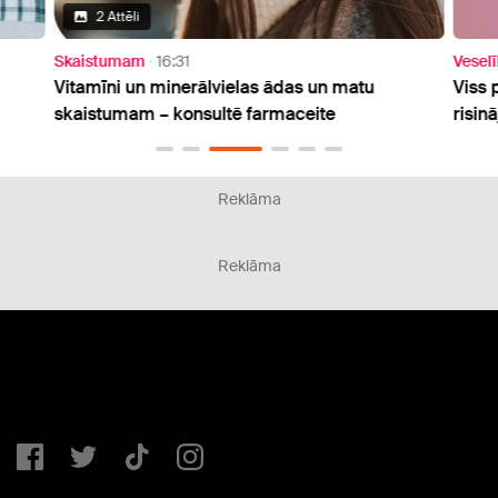
2 Attēli
Skaistumam
16:31
Vesel
Vitamīni un minerālvielas ādas un matu
Viss 
skaistumam – konsultē farmaceite
risin
Reklāma
Reklāma