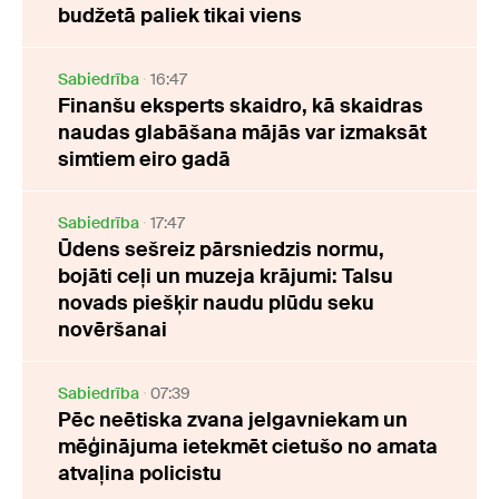
budžetā paliek tikai viens
Sabiedrība
16:47
Finanšu eksperts skaidro, kā skaidras
naudas glabāšana mājās var izmaksāt
simtiem eiro gadā
Sabiedrība
17:47
Ūdens sešreiz pārsniedzis normu,
bojāti ceļi un muzeja krājumi: Talsu
novads piešķir naudu plūdu seku
novēršanai
Sabiedrība
07:39
Pēc neētiska zvana jelgavniekam un
mēģinājuma ietekmēt cietušo no amata
atvaļina policistu