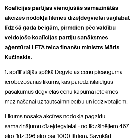
Koalīcijas partijas vienojušās samazinātās
akcīzes nodokļa likmes dīzeļdegvielai saglabāt
līdz šā gada beigām, pirmdien pēc valdību
veidojošo koalīcijas partiju sanāksmes
aģentūrai LETA teica finanšu ministrs Māris
Kučinskis.
1. aprīlī stājās spēkā Degvielas cenu pieauguma
ierobežošanas likums, kas paredz īslaicīgus
pasākumus degvielas cenu kāpuma ietekmes
mazināšanai uz tautsaimniecību un iedzīvotājiem.
Likums nosaka akcīzes nodokļa pagaidu
samazinājumu dīzeļdegvielai - no līdzšinējiem 467
eiro līdz 396 eiro par 1000 litriem. Savukārt