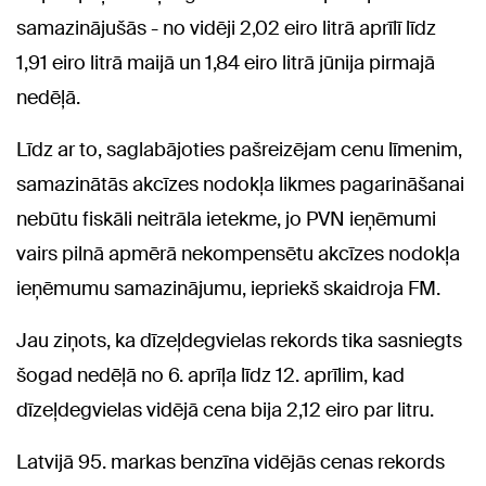
samazinājušās - no vidēji 2,02 eiro litrā aprīlī līdz
1,91 eiro litrā maijā un 1,84 eiro litrā jūnija pirmajā
nedēļā.
Līdz ar to, saglabājoties pašreizējam cenu līmenim,
samazinātās akcīzes nodokļa likmes pagarināšanai
nebūtu fiskāli neitrāla ietekme, jo PVN ieņēmumi
vairs pilnā apmērā nekompensētu akcīzes nodokļa
ieņēmumu samazinājumu, iepriekš skaidroja FM.
Jau ziņots, ka dīzeļdegvielas rekords tika sasniegts
šogad nedēļā no 6. aprīļa līdz 12. aprīlim, kad
dīzeļdegvielas vidējā cena bija 2,12 eiro par litru.
Latvijā 95. markas benzīna vidējās cenas rekords