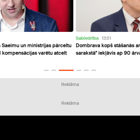
Sabiedrība
13:51
Sabie
celtu
Dombrava kopš stāšanās amatā "melnajā
KNAB 
elt
sarakstā" iekļāvis ap 90 ārvalstnieku
dzīvo
Reklāma
Reklāma