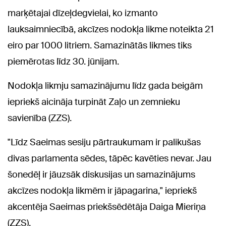
marķētajai dīzeļdegvielai, ko izmanto
lauksaimniecībā, akcīzes nodokļa likme noteikta 21
eiro par 1000 litriem. Samazinātās likmes tiks
piemērotas līdz 30. jūnijam.
Nodokļa likmju samazinājumu līdz gada beigām
iepriekš aicināja turpināt Zaļo un zemnieku
savienība (ZZS).
"Līdz Saeimas sesiju pārtraukumam ir palikušas
divas parlamenta sēdes, tāpēc kavēties nevar. Jau
šonedēļ ir jāuzsāk diskusijas un samazinājums
akcīzes nodokļa likmēm ir jāpagarina," iepriekš
akcentēja Saeimas priekšsēdētāja Daiga Mieriņa
(ZZS).