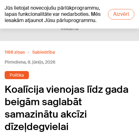
Jūs lietojat novecojušu pārlūkprogrammu,
+15
°C
lapas funkcionalitāte var nedarboties. Mēs
Aizvērt
iesakām atjaunot Jūsu pārluprogrammu.
Reklāma
1188 ziņas
Sabiedrība
Pirmdiena, 8. jūnijs, 2026
Politika
Koalīcija vienojas līdz gada
beigām saglabāt
samazinātu akcīzi
dīzeļdegvielai