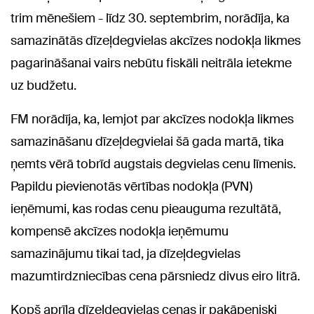
trim mēnešiem - līdz 30. septembrim, norādīja, ka
samazinātās dīzeļdegvielas akcīzes nodokļa likmes
pagarināšanai vairs nebūtu fiskāli neitrāla ietekme
uz budžetu.
FM norādīja, ka, lemjot par akcīzes nodokļa likmes
samazināšanu dīzeļdegvielai šā gada martā, tika
ņemts vērā tobrīd augstais degvielas cenu līmenis.
Papildu pievienotās vērtības nodokļa (PVN)
ieņēmumi, kas rodas cenu pieauguma rezultātā,
kompensē akcīzes nodokļa ieņēmumu
samazinājumu tikai tad, ja dīzeļdegvielas
mazumtirdzniecības cena pārsniedz divus eiro litrā.
Kopš aprīļa dīzeļdegvielas cenas ir pakāpeniski