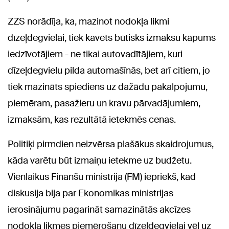
ZZS norādīja, ka, mazinot nodokļa likmi
dīzeļdegvielai, tiek kavēts būtisks izmaksu kāpums
iedzīvotājiem - ne tikai autovadītājiem, kuri
dīzeļdegvielu pilda automašīnās, bet arī citiem, jo
tiek mazināts spiediens uz dažādu pakalpojumu,
piemēram, pasažieru un kravu pārvadājumiem,
izmaksām, kas rezultātā ietekmēs cenas.
Politiķi pirmdien neizvērsa plašākus skaidrojumus,
kāda varētu būt izmaiņu ietekme uz budžetu.
Vienlaikus Finanšu ministrija (FM) iepriekš, kad
diskusija bija par Ekonomikas ministrijas
ierosinājumu pagarināt samazinātās akcīzes
nodokļa likmes piemērošanu dīzeļdegvielai vēl uz